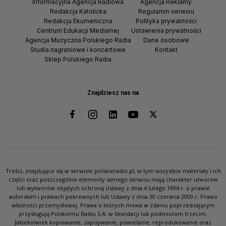
Informacyjna Agencja Radiowa
Agencja Reklamy
Redakcja Katolicka
Regulamin serwisu
Redakcja Ekumeniczna
Polityka prywatności
Centrum Edukacji Medialnej
Ustawienia prywatności
Agencja Muzyczna Polskiego Radia
Dane osobowe
Studia nagraniowe i koncertowe
Kontakt
Sklep Polskiego Radia
Znajdziesz nas na
Treści, znajdujące się w serwisie polskieradio.pl, w tym wszystkie materiały i ich
części oraz poszczególne elementy samego serwisu mają charakter utworów
lub wytworów objętych ochroną Ustawy z dnia 4 lutego 1994 r. o prawie
autorskim i prawach pokrewnych lub Ustawy z dnia 30 czerwca 2000 r. Prawo
własności przemysłowej. Prawa o których mowa w zdaniu poprzedzającym
przysługują Polskiemu Radiu S.A. w likwidacji lub podmiotom trzecim.
Jakiekolwiek kopiowanie, zapisywanie, powielanie, reprodukowanie oraz