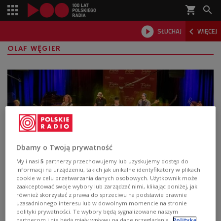
shopping_cart



SŁUCHAJ
WIĘCEJ

OLAF WĘGIER
Dbamy o Twoją prywatność
My i nasi
5
partnerzy przechowujemy lub uzyskujemy dostęp do
informacji na urządzeniu, takich jak unikalne identyfikatory w plikach
EABS w hołdzie Krzysztofowi Komedzie.
cookie w celu przetwarzania danych osobowych. Użytkownik może
zaakceptować swoje wybory lub zarządzać nimi, klikając poniżej, jak
Retransmisja koncertu [POSŁUCHAJ]
również skorzystać z prawa do sprzeciwu na podstawie prawnie
uzasadnionego interesu lub w dowolnym momencie na stronie
W programie 3 Polskiego Radia przypomnieliśmy
polityki prywatności. Te wybory będą sygnalizowane naszym
partnerom i nie będą miały wpływu na dane przeglądania.
Polityka