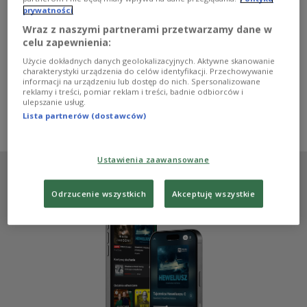
koncert, który wybrzmiał w Trójce z okazji 50. rocznicy
prywatności
śmierci Krzysztofa Komedy. Wrocławski Electro Acoustic
Beat Sessions zagrał w studiu im.
Wraz z naszymi partnerami przetwarzamy dane w
Agnieszki Osieckiej, poświęcając występ
celu zapewnienia:
wybitnemu jazzowemu muzykowi. Zachęcamy do
Użycie dokładnych danych geolokalizacyjnych. Aktywne skanowanie
wysłuchania retransmisji koncertu z 2019 roku.
charakterystyki urządzenia do celów identyfikacji. Przechowywanie
informacji na urządzeniu lub dostęp do nich. Spersonalizowane
Zobacz więcej na temat:
Trójka
koncert
reklamy i treści, pomiar reklam i treści, badnie odbiorców i
Muzyczne Studio im. Agnieszki Osieckiej
Krzysztof Komeda
ulepszanie usług.
pr poleca
Marek Pędziwiatr
Marcin Rak
Vojto Monteur
Lista partnerów (dostawców)
Paweł Stachowiak
Jakub Kurek
Ustawienia zaawansowane
Odrzucenie wszystkich
Akceptuję wszystkie