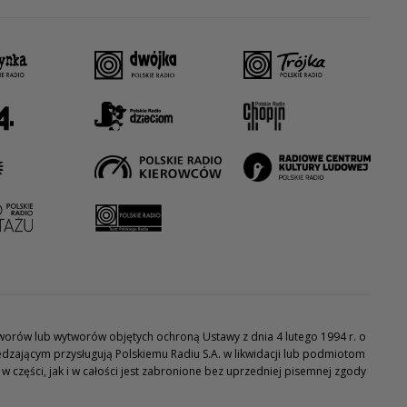
utworów lub wytworów objętych ochroną Ustawy z dnia 4 lutego 1994 r. o
dzającym przysługują Polskiemu Radiu S.A. w likwidacji lub podmiotom
części, jak i w całości jest zabronione bez uprzedniej pisemnej zgody