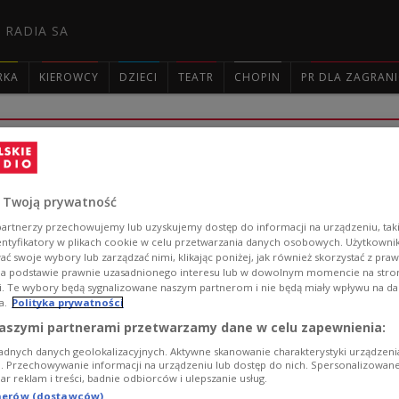
 RADIA SA
RKA
KIEROWCY
DZIECI
TEATR
CHOPIN
PR DLA ZAGRAN

"Ćma". Słuchowisko Radosława Paczoch
Słuchowisko "Ćma" na podstawie dramatu Radosława Pac
 Twoją prywatność
Przybyszewskiej. Portret kobiety wybitnie inteligentnej,
artnerzy przechowujemy lub uzyskujemy dostęp do informacji na urządzeniu, taki
traumatyczna relacja z ojcem, artystą i pisarzem Stani
entyfikatory w plikach cookie w celu przetwarzania danych osobowych. Użytkown
romantycznych.
ć swoje wybory lub zarządzać nimi, klikając poniżej, jak również skorzystać z pra
Zobacz więcej na temat:
TEATR
Teatr Polskiego Radia
Daria
na podstawie prawnie uzasadnionego interesu lub w dowolnym momencie na stroni
Natalia Lange
Jędrzej Czerwonogrodzki
Karol Wróblewski
J
i. Te wybory będą sygnalizowane naszym partnerom i nie będą miały wpływu na d
słuchowisko
a.
Polityka prywatności
aszymi partnerami przetwarzamy dane w celu zapewnienia:
adnych danych geolokalizacyjnych. Aktywne skanowanie charakterystyki urządzen
ji. Przechowywanie informacji na urządzeniu lub dostęp do nich. Spersonalizowane
"Z premedytacją". Słuchowisko na p
iar reklam i treści, badnie odbiorców i ulepszanie usług.
tnerów (dostawców)