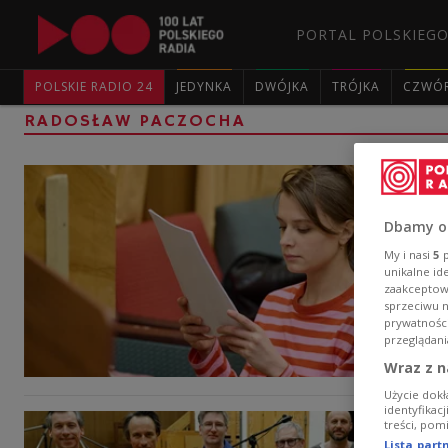
PORTAL POLSKIEGO
POLSKIE RADIO 24
JEDYNKA
DWÓJKA
TRÓJKA
CZWÓ
RADOSŁAW PACZOCHA
Dbamy o
My i nasi
5
p
unikalne id
zaakceptowa
sprzeciwu 
prywatnośc
przeglądani
Wraz z n
Użycie dokł
identyfikac
treści, pom
Lista par