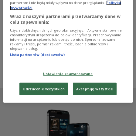
Przyszła na świat jako Świętosława Piastówna. Była
partnerom i nie będą miały wpływu na dane przeglądania.
Polityka
prywatności
córką pierwszego historycznego władcy Polski i rodzoną
siostrą Bolesława Chrobrego, a jej syn zbudował
Wraz z naszymi partnerami przetwarzamy dane w
imperium obejmujące Anglię, Danię, Szwecję i Norwegię.
celu zapewnienia:
Mimo to w rodzimej historiografii pozostaje postacią
Użycie dokładnych danych geolokalizacyjnych. Aktywne skanowanie
niemal anonimową. Kim naprawdę była Sygryda
charakterystyki urządzenia do celów identyfikacji. Przechowywanie
Storrada. I jak to możliwe, że piastowska księżniczka
informacji na urządzeniu lub dostęp do nich. Spersonalizowane
wywarła ogromny wpływ na bieg historii Skandynawii?
reklamy i treści, pomiar reklam i treści, badnie odbiorców i
Postać Sygrydy Storrady przybliży dr Tomasz Borowski
ulepszanie usług.
– historyk, archeolog, mediewista i pracownik Muzeum
Lista partnerów (dostawców)
Historii Polski.
Zobacz więcej na temat:
królewna
Piastowie
królestwo
Bolesław Chrobry
historia Polski
historia Europy
Ustawienia zaawansowane
Odrzucenie wszystkich
Akceptuję wszystkie