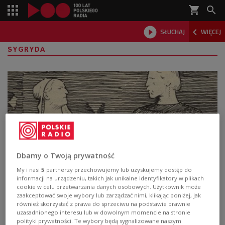
shopping_cart



SŁUCHAJ
WIĘCEJ

SYGRYDA
Dbamy o Twoją prywatność
My i nasi
5
partnerzy przechowujemy lub uzyskujemy dostęp do
informacji na urządzeniu, takich jak unikalne identyfikatory w plikach
Sygryda Storrada. Polska królowa Anglii,
cookie w celu przetwarzania danych osobowych. Użytkownik może
Szwecji, Danii i Norwegii. Córka Mieszka I i
zaakceptować swoje wybory lub zarządzać nimi, klikając poniżej, jak
również skorzystać z prawa do sprzeciwu na podstawie prawnie
matka „cesarza Północy"
uzasadnionego interesu lub w dowolnym momencie na stronie
polityki prywatności. Te wybory będą sygnalizowane naszym