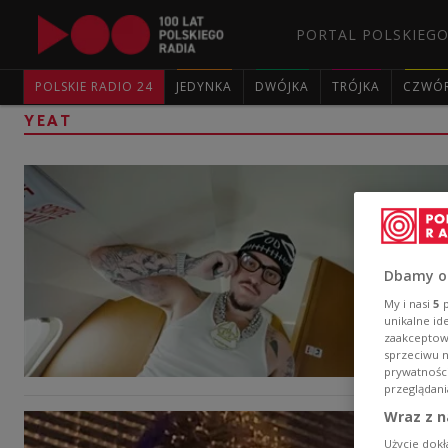
PORTAL POLSKIEGO
POLSKIE RADIO 24
JEDYNKA
DWÓJKA
TRÓJKA
CZWÓ
YEAT
Dbamy o
My i nasi
5
p
unikalne id
zaakceptowa
sprzeciwu 
prywatnośc
przeglądani
Wraz z n
Użycie dokł