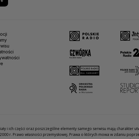
re
ocji
amy
rwisu
atności
ywatności
we
teriały i ich części oraz poszczególne elementy samego serwisu mają charakter 
2000 r. Prawo własności przemysłowej. Prawa o których mowa w zdaniu poprze