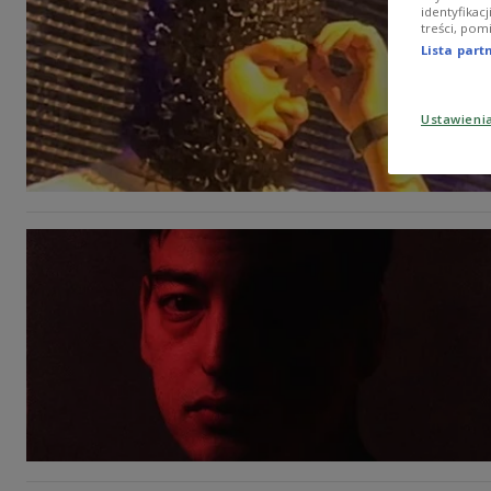
identyfikac
treści, pom
Lista par
Ustawieni