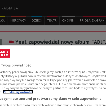
 RADIA SA
RKA
KIEROWCY
DZIECI
TEATR
CHOPIN
PR DLA ZAGRAN

Yeat zapowiedział nowy album "ADL".
Krążek ma się ukazać 27 marca i jak do tej pory słyszel
"Made It on Our Own" z gościnnym udziałem EsDeeKid
Zobacz więcej na temat:
Czwórka
rap
hip hop
MUZYKA
 Twoją prywatność
artnerzy przechowujemy lub uzyskujemy dostęp do informacji na urządzeniu, taki
entyfikatory w plikach cookie w celu przetwarzania danych osobowych. Użytkown
ć swoje wybory lub zarządzać nimi, klikając poniżej, jak również skorzystać z pra
na podstawie prawnie uzasadnionego interesu lub w dowolnym momencie na stroni
i. Te wybory będą sygnalizowane naszym partnerom i nie będą miały wpływu na d
a.
Polityka prywatności
aszymi partnerami przetwarzamy dane w celu zapewnienia:
Yeat wydał singiel z EsDeeKidem pt.
adnych danych geolokalizacyjnych. Aktywne skanowanie charakterystyki urządzen