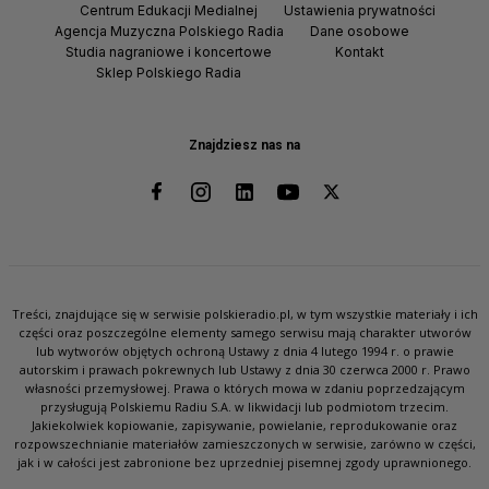
Centrum Edukacji Medialnej
Ustawienia prywatności
Agencja Muzyczna Polskiego Radia
Dane osobowe
Studia nagraniowe i koncertowe
Kontakt
Sklep Polskiego Radia
Znajdziesz nas na
Treści, znajdujące się w serwisie polskieradio.pl, w tym wszystkie materiały i ich
części oraz poszczególne elementy samego serwisu mają charakter utworów
lub wytworów objętych ochroną Ustawy z dnia 4 lutego 1994 r. o prawie
autorskim i prawach pokrewnych lub Ustawy z dnia 30 czerwca 2000 r. Prawo
własności przemysłowej. Prawa o których mowa w zdaniu poprzedzającym
przysługują Polskiemu Radiu S.A. w likwidacji lub podmiotom trzecim.
Jakiekolwiek kopiowanie, zapisywanie, powielanie, reprodukowanie oraz
rozpowszechnianie materiałów zamieszczonych w serwisie, zarówno w części,
jak i w całości jest zabronione bez uprzedniej pisemnej zgody uprawnionego.