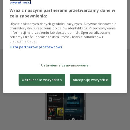
przekonują polscy księgarze. O coraz słabszej pozycji
prywatności
tradycyjnych księgarń w walce ze sklepami
Wraz z naszymi partnerami przetwarzamy dane w
internetowymi oraz potrzebie prawnego uregulowania
celu zapewnienia:
polskiego rynku księgarskiego rozmawiali Max
Cegielski i jego goście w audycji "Trzy strony dźwięku".
Użycie dokładnych danych geolokalizacyjnych. Aktywne skanowanie
charakterystyki urządzenia do celów identyfikacji. Przechowywanie
Zobacz więcej na temat:
książki
ekonomia
Trójka
informacji na urządzeniu lub dostęp do nich. Spersonalizowane
Max Cegielski
Łukasz Zych
reklamy i treści, pomiar reklam i treści, badnie odbiorców i
ulepszanie usług.
Lista partnerów (dostawców)
Ustawienia zaawansowane
Odrzucenie wszystkich
Akceptuję wszystkie