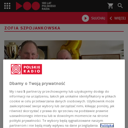
shopping_cart



SŁUCHAJ
WIĘCEJ

ZOFIA SZPOJANKOWSKA
Dbamy o Twoją prywatność
My i nasi
5
partnerzy przechowujemy lub uzyskujemy dostęp do
informacji na urządzeniu, takich jak unikalne identyfikatory w plikach
cookie w celu przetwarzania danych osobowych. Użytkownik może
Jak uratować polskie księgarnie przed
zaakceptować swoje wybory lub zarządzać nimi, klikając poniżej, jak
unicestwieniem?
również skorzystać z prawa do sprzeciwu na podstawie prawnie
uzasadnionego interesu lub w dowolnym momencie na stronie
polityki prywatności. Te wybory będą sygnalizowane naszym
Ratowanie księgarń jest ratowaniem polskiej kultury –
partnerom i nie będą miały wpływu na dane przeglądania.
Polityka