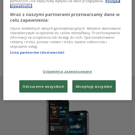
partnerom i nie będą miały wpływu na dane przeglądania.
Polityka
"Hołd 500. Historia – Kultura – Pamięć" to wystawa
prywatności
przygotowana na pięćsetlecie podpisania traktatu
krakowskiego i hołdu lennego, który królowi polskiemu
Wraz z naszymi partnerami przetwarzamy dane w
Zygmuntowi I Staremu złożył Albrecht Hohenzollern,
celu zapewnienia:
ostatni wielki mistrz zakonu krzyżackiego. Jeszcze przed
Użycie dokładnych danych geolokalizacyjnych. Aktywne skanowanie
otwarciem wystawy zapraszamy Państwa na jedną z jej
charakterystyki urządzenia do celów identyfikacji. Przechowywanie
części, która po raz pierwszy w historii muzealnictwa
informacji na urządzeniu lub dostęp do nich. Spersonalizowane
reklamy i treści, pomiar reklam i treści, badnie odbiorców i
pokazuje sztukę, kulturę i naukę renesansowego dworu
ulepszanie usług.
królewieckiego księcia Albrechta Hohenzollerna.
Lista partnerów (dostawców)
Zobacz więcej na temat:
Malbork
Aleksandra Łapkiewicz
Dwójka
hołd pruski
historia Polski
Ustawienia zaawansowane
Odrzucenie wszystkich
Akceptuję wszystkie