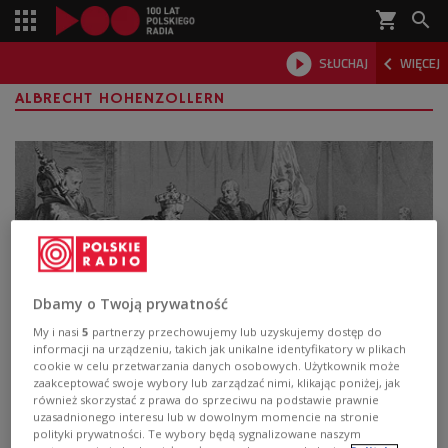
shopping_cart



SŁUCHAJ
WIĘCEJ

ALBRECHT HOHENZOLLERN
Dbamy o Twoją prywatność
My i nasi
5
partnerzy przechowujemy lub uzyskujemy dostęp do
informacji na urządzeniu, takich jak unikalne identyfikatory w plikach
Spuścizna Albrechta Hohenzollerna.
cookie w celu przetwarzania danych osobowych. Użytkownik może
zaakceptować swoje wybory lub zarządzać nimi, klikając poniżej, jak
Wystawa "Hołd 500. Historia – Kultura –
również skorzystać z prawa do sprzeciwu na podstawie prawnie
Pamięć" w Malborku
uzasadnionego interesu lub w dowolnym momencie na stronie
polityki prywatności. Te wybory będą sygnalizowane naszym