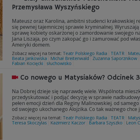
Przemysława Wyszyńskiego
Mateusz oraz Karolina, ambitni studenci krakowskiej re
się pewnej tajemniczej sprawie kryminalnej. Wyruszają
sprawę kobiety oskarżonej o zamordowanie swojego nar
Jana Liszaja, po czym zakopać go i zamurować pod wła
Ameryki domem.
Zobacz więcej na temat:
Teatr Polskiego Radia
TEATR
Mateu
Beata Jankowska
Michał Breitenwald
Zuzanna Saporznikow
Fabian Kocięcki
słuchowisko
Co nowego u Matysiaków? Odcinek 
Na Dobrej dzieje się naprawdę wiele. Wspólnota mieszk
przedyskutować i podjąć decyzję w sprawie nadbudowy 
pełen emocji dzień dla Reginy Malinowskiej. od sameg
od swojego ukochanego Alojzika. Co tak ważnego chce j
Zobacz więcej na temat:
Teatr Polskiego Radia
TEATR
Matys
Teresa Skoczylas
Kazimierz Kaczor
Barbara Szyszko
Leon C