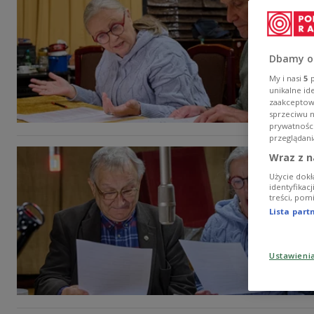
Dbamy o
My i nasi
5
p
unikalne id
zaakceptowa
sprzeciwu 
prywatnośc
przeglądani
Wraz z n
Użycie dokł
identyfikac
treści, pom
Lista par
Ustawieni