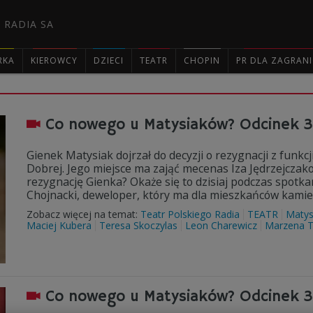
 RADIA SA
RKA
KIEROWCY
DZIECI
TEATR
CHOPIN
PR DLA ZAGRAN

Co nowego u Matysiaków? Odcinek 
Gienek Matysiak dojrzał do decyzji o rezygnacji z funkc
Dobrej. Jego miejsce ma zająć mecenas Iza Jędrzejczak
rezygnację Gienka? Okaże się to dzisiaj podczas spotk
Chojnacki, deweloper, który ma dla mieszkańców kami
Zobacz więcej na temat:
Teatr Polskiego Radia
TEATR
Matys
Maciej Kubera
Teresa Skoczylas
Leon Charewicz
Marzena T
Co nowego u Matysiaków? Odcinek 3