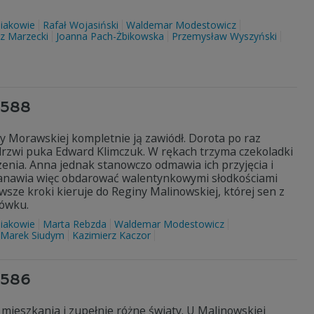
iakowie
Rafał Wojasiński
Waldemar Modestowicz
 Marzecki
Joanna Pach-Żbikowska
Przemysław Wyszyński
3588
y Morawskiej kompletnie ją zawiódł. Dorota po raz
 drzwi puka Edward Klimczuk. W rękach trzyma czekoladki
zenia. Anna jednak stanowczo odmawia ich przyjęcia i
stanawia więc obdarować walentynkowymi słodkościami
wsze kroki kieruje do Reginy Malinowskiej, której sen z
gówku.
iakowie
Marta Rebzda
Waldemar Modestowicz
Marek Siudym
Kazimierz Kaczor
3586
mieszkania i zupełnie różne światy. U Malinowskiej