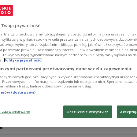
W sklepie Szymkowskich ciekawe rozmowy i tajemnice, k
rozterkach męskiego serca. Nie zabraknie jak zwykle h
troche nowych plotek się pojawi. Kto wie?
 Twoją prywatność
Zobacz więcej na temat:
Teatr Polskiego Radia
TEATR
Matys
Maciej Kubera
Teresa Skoczylas
Barbara Szyszko
Wacław Sz
artnerzy przechowujemy lub uzyskujemy dostęp do informacji na urządzeniu, taki
entyfikatory w plikach cookie w celu przetwarzania danych osobowych. Użytkown
ć swoje wybory lub zarządzać nimi, klikając poniżej, jak również skorzystać z pra
na podstawie prawnie uzasadnionego interesu lub w dowolnym momencie na stroni
i. Te wybory będą sygnalizowane naszym partnerom i nie będą miały wpływu na d
a.
Polityka prywatności
Co nowego u Matysiaków? Odcinek 
aszymi partnerami przetwarzamy dane w celu zapewnienia:
adnych danych geolokalizacyjnych. Aktywne skanowanie charakterystyki urządzen
Lola Pojemnicka jest bardzo rozczarowana. Wraz ze swo
ji. Przechowywanie informacji na urządzeniu lub dostęp do nich. Spersonalizowane
iar reklam i treści, badnie odbiorców i ulepszanie usług.
czerwony kapelusz i fioletową sukienkę. Udało jej się ku
postanowiła założyć stowarzyszenie o tej właśnie nazw
tnerów (dostawców)
Malinowską. Ta wraca akurat ze spaceru z Frankiem, uc
warszawskich kapliczek i zupełnie nieoczekiwanie staje
a zaawansowane
Odrzucenie wszystkich
Akceptuj
Zobacz więcej na temat:
Teatr Polskiego Radia
TEATR
Matys
Maciej Kubera
Teresa Skoczylas
Kazimierz Kaczor
Karol Fr