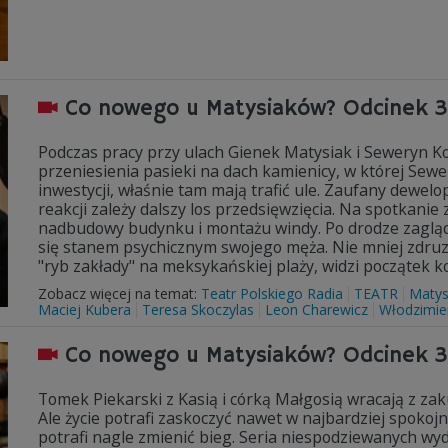
Co nowego u Matysiaków? Odcinek 
Podczas pracy przy ulach Gienek Matysiak i Seweryn 
przeniesienia pasieki na dach kamienicy, w której Sewe
inwestycji, właśnie tam mają trafić ule. Zaufany dewelo
reakcji zależy dalszy los przedsięwzięcia. Na spotkani
nadbudowy budynku i montażu windy. Po drodze zagląda 
się stanem psychicznym swojego męża. Nie mniej zdruz
"ryb zakłady" na meksykańskiej plaży, widzi początek k
Zobacz więcej na temat:
Teatr Polskiego Radia
TEATR
Matys
Maciej Kubera
Teresa Skoczylas
Leon Charewicz
Włodzimie
Co nowego u Matysiaków? Odcinek 
Tomek Piekarski z Kasią i córką Małgosią wracają z zak
Ale życie potrafi zaskoczyć nawet w najbardziej spokoj
potrafi nagle zmienić bieg. Seria niespodziewanych wy