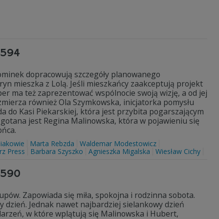
3594
Kominek dopracowują szczegóły planowanego
ryn mieszka z Lolą. Jeśli mieszkańcy zaakceptują projekt
per ma też zaprezentować wspólnocie swoją wizję, a od jej
e zmierza również Ola Szymkowska, inicjatorka pomysłu
do Kasi Piekarskiej, która jest przybita pogarszającym
gotana jest Regina Malinowska, która w pojawieniu się
ońca.
iakowie
Marta Rebzda
Waldemar Modestowicz
rz Press
Barbara Szyszko
Agnieszka Migalska
Wiesław Cichy
3590
upów. Zapowiada się miła, spokojna i rodzinna sobota.
ny dzień. Jednak nawet najbardziej sielankowy dzień
darzeń, w które wplątują się Malinowska i Hubert,