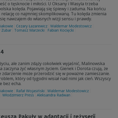
ć o tęsknocie i miłości. U Oksany i Wasyla trzeba
polska kolęda. Pojawiają się śpiewy i zaduma. Na końcu
 relację co najmniej skomplikowaną. Tu kolęda zmienia
ię nawzajem do własnych wizji sensu i prawdy.
iakowie
Cezary Łazarewicz
Waldemar Modestowicz
v Zubar
Tomasz Marzecki
Fabian Kocięcki
84
 życiu, ale zanim zdąży cokolwiek wyjaśnić, Malinowska
ra zaczyna żyć własnym życiem. Gienek i Dorota czują, że
e zdarzenie może przerodzić się w poważne zamieszanie.
blem, który od tygodni wisiał nad nimi jak cień. Wszyscy
je bez echa.
iakowie
Rafał Wojasiński
Waldemar Modestowicz
Włodzimierz Press
Aleksandra Radwan
usza Pakuły w adaptacji i reżyserii