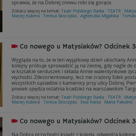
sprawia, że na Dobrej znowu robi się gorąco.
Zobacz więcej na temat:
Teatr Polskiego Radia
TEATR
Matys
Maciej Kubera
Teresa Skoczylas
Agnieszka Migalska
Tomasz
Co nowego u Matysiaków? Odcinek 
Wygląda na to, że w ten wyjątkowy dzień ukochany Ann
kolejny próbuje sprowadzić ją na ziemię, gdy nagle do
w kształcie serduszek i składa Annie walentynkowe życ
wychodzi. Zdezorientowany, lecz nie zrażony Edek po
wszystkich sąsiadów z kamienicy przy ulicy Dobrej. Pier
powiek spędza ostatnia kradzież na warszawskim Tar
Zobacz więcej na temat:
Teatr Polskiego Radia
TEATR
Matys
Maciej Kubera
Teresa Skoczylas
Ewa Kania
Maria Pakulnis
Co nowego u Matysiaków? Odcinek 
Na Dobrą przychodzi ksiądz z kolędą, odwiedza kolejne 