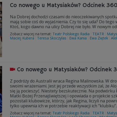
Co nowego u Matysiaków? Odcinek 36
Na Dobrej dochodzi czasami do nieoczekiwanych spotkań
mają sobie coś do wyjaśnienia. Czy to się uda? Do tego 
Ktoś, kogo dawno na ulicy Dobrej nie było. W nowym o
Zobacz więcej na temat:
Teatr Polskiego Radia
TEATR
Matys
Maciej Kubera
Teresa Skoczylas
Ewa Kania
Ewa Ziętek
Ale
Co nowego u Matysiaków? Odcinek 
Z podróży do Australii wraca Regina Malinowska. W dro
swoimi wrażeniami. Jest jej przede wszystkim żal, że Al
się ją pocieszyć. Niestety bezskutecznie. Na podwórku 
Matki Bożej Przenajświętszej i opowiada o projekcie sz
pozostali klubowicze, którzy, jak Regina, liczyli na pow
tylko upewnia ich w potrzebie reaktywacji ich "klubiku”.
Zobacz więcej na temat:
Teatr Polskiego Radia
TEATR
Matys