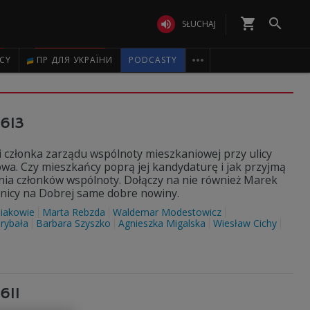
shopping_cart


SŁUCHAJ

ICY
ПР ДЛЯ УКРАЇНИ
PODCASTY
3613
ji członka zarządu wspólnoty mieszkaniowej przy ulicy
owa. Czy mieszkańcy poprą jej kandydaturę i jak przyjmą
ania członków wspólnoty. Dołączy na nie również Marek
enicy na Dobrej same dobre nowiny.
iakowie
Marta Rebzda
Waldemar Modestowicz
rybała
Barbara Szyszko
Agnieszka Migalska
Wiesław Cichy
611