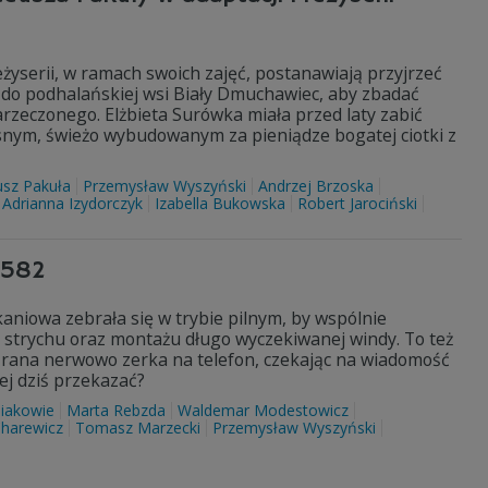
żyserii, w ramach swoich zajęć, postanawiają przyjrzeć
 do podhalańskiej wsi Biały Dmuchawiec, aby zbadać
zeczonego. Elżbieta Surówka miała przed laty zabić
snym, świeżo wybudowanym za pieniądze bogatej ciotki z
sz Pakuła
Przemysław Wyszyński
Andrzej Brzoska
Adrianna Izydorczyk
Izabella Bukowska
Robert Jarociński
3582
aniowa zebrała się w trybie pilnym, by wspólnie
strychu oraz montażu długo wyczekiwanej windy. To też
o rana nerwowo zerka na telefon, czekając na wiadomość
ej dziś przekazać?
iakowie
Marta Rebzda
Waldemar Modestowicz
harewicz
Tomasz Marzecki
Przemysław Wyszyński