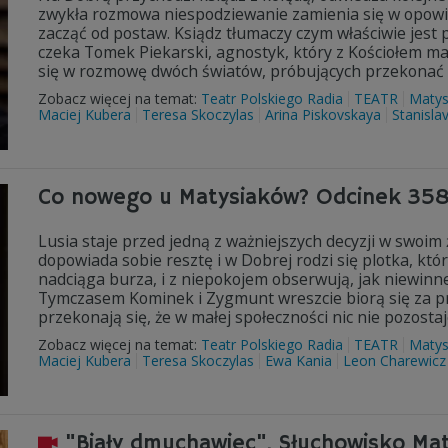
zwykła rozmowa niespodziewanie zamienia się w opowieś
zacząć od postaw. Ksiądz tłumaczy czym właściwie jest 
czeka Tomek Piekarski, agnostyk, który z Kościołem ma
się w rozmowę dwóch światów, próbujących przekonać s
Zobacz więcej na temat:
Teatr Polskiego Radia
TEATR
Matys
Maciej Kubera
Teresa Skoczylas
Arina Piskovskaya
Stanisla
Co nowego u Matysiaków? Odcinek 35
Lusia staje przed jedną z ważniejszych decyzji w swoim
dopowiada sobie resztę i w Dobrej rodzi się plotka, któ
nadciąga burza, i z niepokojem obserwują, jak niewinn
Tymczasem Kominek i Zygmunt wreszcie biorą się za pro
przekonają się, że w małej społeczności nic nie pozosta
Zobacz więcej na temat:
Teatr Polskiego Radia
TEATR
Matys
Maciej Kubera
Teresa Skoczylas
Ewa Kania
Leon Charewicz
"Biały dmuchawiec". Słuchowisko Mate