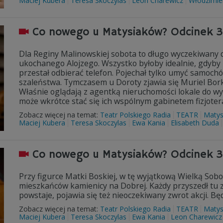
Maciej Kubera
Teresa Skoczylas
Leon Charewicz
Włodzimie
Co nowego u Matysiaków? Odcinek 
Dla Reginy Malinowskiej sobota to długo wyczekiwany d
ukochanego Alojzego. Wszystko byłoby idealnie, gdyby ni
przestał odbierać telefon. Pojechał tylko umyć samoch
szaleństwa. Tymczasem u Doroty zjawia się Muriel Bork
Właśnie oglądają z agentką nieruchomości lokale do wyna
może wkrótce stać się ich wspólnym gabinetem fizjotera
Zobacz więcej na temat:
Teatr Polskiego Radia
TEATR
Matys
Maciej Kubera
Teresa Skoczylas
Ewa Kania
Elisabeth Duda
Co nowego u Matysiaków? Odcinek 
Przy figurce Matki Boskiej, w tę wyjątkową Wielką Sob
mieszkańców kamienicy na Dobrej. Każdy przyszedł tu z
powstaje, pojawia się też nieoczekiwany zwrot akcji. Bę
Zobacz więcej na temat:
Teatr Polskiego Radia
TEATR
Matys
Maciej Kubera
Teresa Skoczylas
Ewa Kania
Leon Charewicz