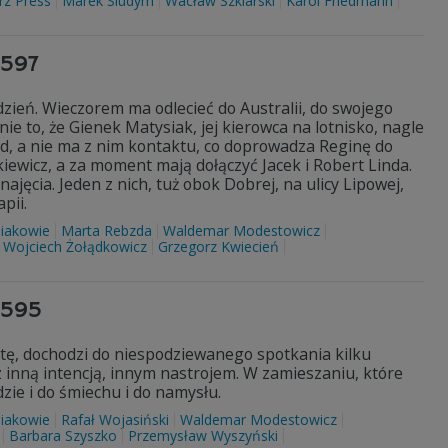
rz Press
Marek Siudym
Wacław Szklarski
Karol Friedmann
3597
zień. Wieczorem ma odlecieć do Australii, do swojego
e to, że Gienek Matysiak, jej kierowca na lotnisko, nagle
ód, a nie ma z nim kontaktu, co doprowadza Reginę do
iewicz, a za moment mają dołączyć Jacek i Robert Linda.
jęcia. Jeden z nich, tuż obok Dobrej, na ulicy Lipowej,
pii.
iakowie
Marta Rebzda
Waldemar Modestowicz
Wojciech Żołądkowicz
Grzegorz Kwiecień
3595
otę, dochodzi do niespodziewanego spotkania kilku
 inną intencją, innym nastrojem. W zamieszaniu, które
dzie i do śmiechu i do namysłu.
iakowie
Rafał Wojasiński
Waldemar Modestowicz
Barbara Szyszko
Przemysław Wyszyński