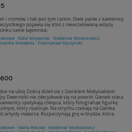
05
 i rozmów. I tak jest tym razem. Dwie panie z kamienicy
wszystkiego pojawia się ktoś z nieoczekiwaną wizytą.
dcinku same tajemnice.
iakowie
Rafał Wojasiński
Waldemar Modestowicz
ksandra Kowalicka
Przemysław Wyszyński
3600
dze na ulicę Dobrą dzieli się z Gienkiem Matysiakiem
ojzy Dwernicki nie zdecydował się na powrót. Gienek stara
kamienicy spotykają chłopca, który fotografuje figurkę
kolnym, który realizuje. Na strychu czekają na Gienka
rót artysty malarza. Rozpoczynają grę w brydża, która
iakowie
Marta Rebzda
Waldemar Modestowicz