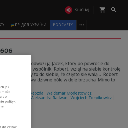
shopping_cart


SŁUCHAJ

ICY
ПР ДЛЯ УКРАЇНИ
PODCASTY
3606
a ulicę Dobrą odwozi ją Jacek, który po powrocie do
gicznej. Jego wspólnik, Robert, wziął na siebie kontrolę
ny mają niestety to do siebie, że często się walą… Robert
 A Muriel odczuwa dziwne bóle w dole brzucha. Mimo to
skończy?
ch jak
ik może
iakowie
Marta Rebzda
Waldemar Modestowicz
wa do
Pach-Żbikowska
Aleksandra Radwan
Wojciech Żołądkowicz
e polityki
ane
3597
ia do celów