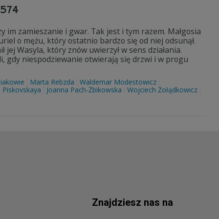
3574
y im zamieszanie i gwar. Tak jest i tym razem. Małgosia
iel o mężu, który ostatnio bardzo się od niej odsunął.
jej Wasyla, który znów uwierzył w sens działania.
, gdy niespodziewanie otwierają się drzwi i w progu
iakowie
Marta Rebzda
Waldemar Modestowicz
a Piskovskaya
Joanna Pach-Żbikowska
Wojciech Żołądkowicz
Znajdziesz nas na