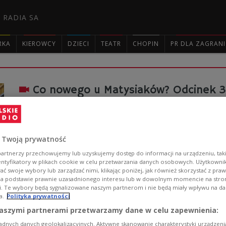
 RADIA SA
RKA
KIEROWCY
DZIECI
TEATR
CHOPIN
PR DLA ZAGRAN

Co nowego u Matysiaków? Odcinek 
Muriel jest w drodze na babskie spotkanie do Oksany. N
domu ma w planach naukę do egzaminy z terapii neurolo
nad ekipą, która remontuje ich gabinet fizjoterapii. Pla
 Twoją prywatność
nie radzi sobie bowiem z panami, Edkiem i Kominkiem.
postanawia dołączyć do dziewczyn. Jak to wszystko się 
artnerzy przechowujemy lub uzyskujemy dostęp do informacji na urządzeniu, taki
entyfikatory w plikach cookie w celu przetwarzania danych osobowych. Użytkown
Zobacz więcej na temat:
Teatr Polskiego Radia
TEATR
Matys
ć swoje wybory lub zarządzać nimi, klikając poniżej, jak również skorzystać z pra
Maciej Kubera
Teresa Skoczylas
Arina Piskovskaya
Joanna 
na podstawie prawnie uzasadnionego interesu lub w dowolnym momencie na stroni
i. Te wybory będą sygnalizowane naszym partnerom i nie będą miały wpływu na d
a.
Polityka prywatności
aszymi partnerami przetwarzamy dane w celu zapewnienia:
Co nowego u Matysiaków? Odcinek 
adnych danych geolokalizacyjnych. Aktywne skanowanie charakterystyki urządzen