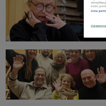
identyfikac
treści, pom
Lista par
Ustawieni