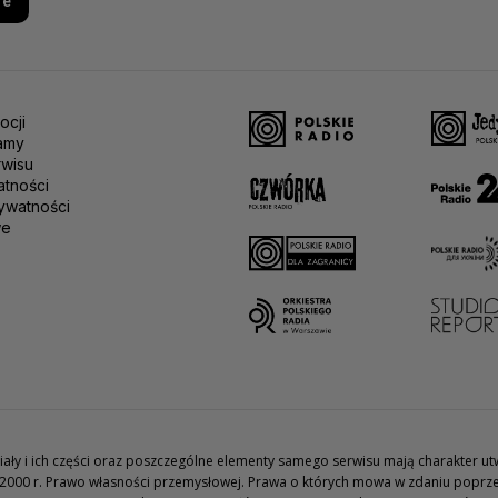
re
ocji
amy
rwisu
atności
ywatności
we
teriały i ich części oraz poszczególne elementy samego serwisu mają charakter 
2000 r. Prawo własności przemysłowej. Prawa o których mowa w zdaniu poprze