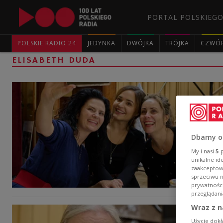
PORTAL POLSKIEGO
POLSKIE RADIO 24
JEDYNKA
DWÓJKA
TRÓJKA
CZWÓ
ELISABETH DUDA
Dbamy o
My i nasi
5
p
unikalne id
zaakceptowa
sprzeciwu 
prywatnośc
przeglądani
Wraz z n
Użycie dokł