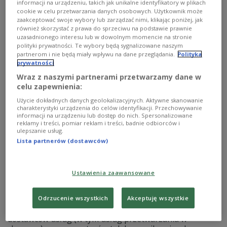
informacji na urządzeniu, takich jak unikalne identyfikatory w plikach
Technologies w 1993 roku technologii stateful packet
cookie w celu przetwarzania danych osobowych. Użytkownik może
inspection).
zaakceptować swoje wybory lub zarządzać nimi, klikając poniżej, jak
również skorzystać z prawa do sprzeciwu na podstawie prawnie
Zobacz więcej na temat:
bezpieczeństwo
cyberprzestępczość
uzasadnionego interesu lub w dowolnym momencie na stronie
cztery
polityki prywatności. Te wybory będą sygnalizowane naszym
partnerom i nie będą miały wpływu na dane przeglądania.
Polityka
prywatności
Wraz z naszymi partnerami przetwarzamy dane w
celu zapewnienia:
Użycie dokładnych danych geolokalizacyjnych. Aktywne skanowanie
charakterystyki urządzenia do celów identyfikacji. Przechowywanie
informacji na urządzeniu lub dostęp do nich. Spersonalizowane
reklamy i treści, pomiar reklam i treści, badnie odbiorców i
ulepszanie usług.
Lista partnerów (dostawców)
Najszybszy firewall na świecie
Ustawienia zaawansowane
Firma FORTINET poinformowała o wprowadzeniu nowej,
zaawansowanej i kompaktowej zapory sieciowej dla
Odrzucenie wszystkich
Akceptuję wszystkie
korporacyjnych centrów przetwarzania danych, dużych
dostawców usług (w tym usług przetwarzania w