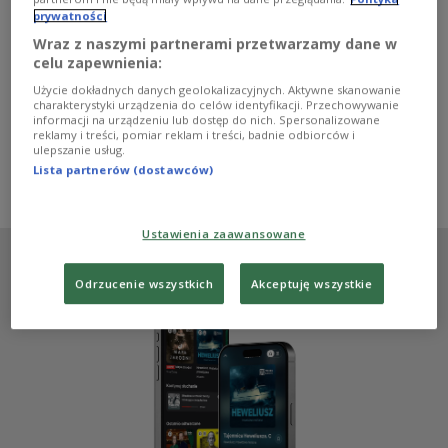
Uniwersytet Marii Curie-Skłodowskiej w Lublinie
prywatności
obchodzi w tym roku jubileusz 80-lecia powstania. -
Wraz z naszymi partnerami przetwarzamy dane w
Nasza patronka jest wyjątkowa i faktycznie jest tak, że
celu zapewnienia:
mało uniwersytetów na świecie ma za patronki kobiety -
mówi w Programie 1 Polskiego Radia prof. Jan Pomorski
Użycie dokładnych danych geolokalizacyjnych. Aktywne skanowanie
z UCMS.
charakterystyki urządzenia do celów identyfikacji. Przechowywanie
informacji na urządzeniu lub dostęp do nich. Spersonalizowane
Zobacz więcej na temat:
Jakub Domoradzki
NAUKA
reklamy i treści, pomiar reklam i treści, badnie odbiorców i
Maria Skłodowska-Curie
ulepszanie usług.
Uniwersytet Marii Curie-Skłodowskiej w Lublinie
Lublin
Lista partnerów (dostawców)
UMCS
Anna Wyrwicka-Drewniak
Ustawienia zaawansowane
Odrzucenie wszystkich
Akceptuję wszystkie