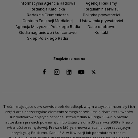
Informacyjna Agencja Radiowa
Agencja Reklamy
Redakcja Katolicka
Regulamin serwisu
Redakcja Ekumeniczna
Polityka prywatności
Centrum Edukacji Medialnej
Ustawienia prywatności
Agencja Muzyczna Polskiego Radia
Dane osobowe
Studia nagraniowe i koncertowe
Kontakt
Sklep Polskiego Radia
Znajdziesz nas na
Treści, znajdujące się w serwisie polskieradio.pl, w tym wszystkie materiały i ich
części oraz poszczególne elementy samego serwisu mają charakter utworów
lub wytworów objętych ochroną Ustawy z dnia 4 lutego 1994 r. o prawie
autorskim i prawach pokrewnych lub Ustawy z dnia 30 czerwca 2000 r. Prawo
własności przemysłowej. Prawa o których mowa w zdaniu poprzedzającym
przysługują Polskiemu Radiu S.A. w likwidacji lub podmiotom trzecim.
Jakiekolwiek kopiowanie, zapisywanie, powielanie, reprodukowanie oraz