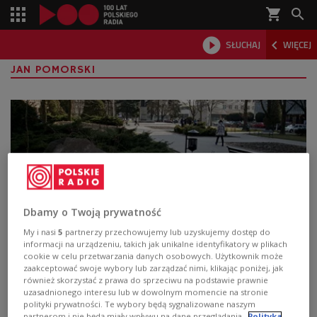
shopping_cart



SŁUCHAJ
WIĘCEJ

JAN POMORSKI
Dbamy o Twoją prywatność
My i nasi
5
partnerzy przechowujemy lub uzyskujemy dostęp do
informacji na urządzeniu, takich jak unikalne identyfikatory w plikach
Uniwersytet Marii Curie-Skłodowskiej w
cookie w celu przetwarzania danych osobowych. Użytkownik może
zaakceptować swoje wybory lub zarządzać nimi, klikając poniżej, jak
Lublinie ma już 80 lat. Innowacja jest
również skorzystać z prawa do sprzeciwu na podstawie prawnie
kobietą?
uzasadnionego interesu lub w dowolnym momencie na stronie
polityki prywatności. Te wybory będą sygnalizowane naszym
partnerom i nie będą miały wpływu na dane przeglądania.
Polityka