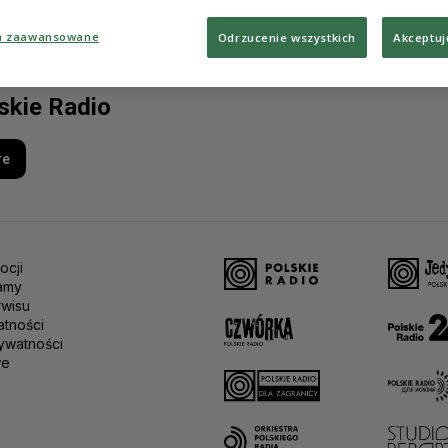
a zaawansowane
Odrzucenie wszystkich
Akceptuj
lskie Radio
re
ocji
amy
rwisu
atności
ywatności
we