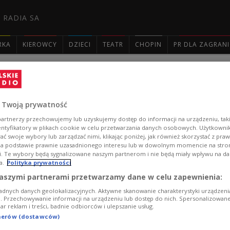
 RADIA SA
RKA
KIEROWCY
DZIECI
TEATR
CHOPIN
PR DLA ZAGRAN

Kieras: wiszę, ale żyję
 Twoją prywatność
- Nie ma dzisiaj mody, żeby słuchać całych albumów, ale
artnerzy przechowujemy lub uzyskujemy dostęp do informacji na urządzeniu, taki
"MARZEŃ ŚCIĘTEJ GŁOWY" autor tego albumu.
entyfikatory w plikach cookie w celu przetwarzania danych osobowych. Użytkown
ć swoje wybory lub zarządzać nimi, klikając poniżej, jak również skorzystać z pra
Zobacz więcej na temat:
Czwórka
Bartek Koziczyński
MUZY
na podstawie prawnie uzasadnionego interesu lub w dowolnym momencie na stroni
i. Te wybory będą sygnalizowane naszym partnerom i nie będą miały wpływu na d
a.
Polityka prywatności
aszymi partnerami przetwarzamy dane w celu zapewnienia:
adnych danych geolokalizacyjnych. Aktywne skanowanie charakterystyki urządzen
ji. Przechowywanie informacji na urządzeniu lub dostęp do nich. Spersonalizowane
iar reklam i treści, badnie odbiorców i ulepszanie usług.
tnerów (dostawców)