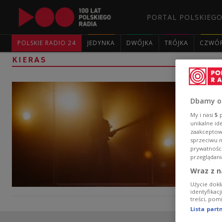
PORTAL POLSKIEGO
POLSKIE RADIO 24
JEDYNKA
DWÓJKA
TRÓJKA
CZWÓ
KIERAS
Dbamy o
My i nasi
5
p
unikalne id
zaakceptowa
sprzeciwu 
prywatnośc
przeglądani
Wraz z n
Użycie dokł
identyfikac
treści, pom
Lista par