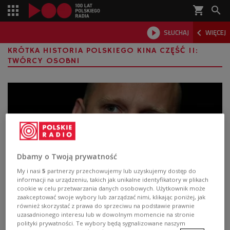
shopping_cart



SŁUCHAJ
WIĘCEJ

KRÓTKA HISTORIA POLSKIEGO KINA CZĘŚĆ II:
TWÓRCY OSOBNI
Dbamy o Twoją prywatność
My i nasi
5
partnerzy przechowujemy lub uzyskujemy dostęp do
informacji na urządzeniu, takich jak unikalne identyfikatory w plikach
cookie w celu przetwarzania danych osobowych. Użytkownik może
"Krótka historia polskiego kina" powraca
zaakceptować swoje wybory lub zarządzać nimi, klikając poniżej, jak
również skorzystać z prawa do sprzeciwu na podstawie prawnie
do sal studyjnych. Jakie filmy wybrano tym
uzasadnionego interesu lub w dowolnym momencie na stronie
razem?
polityki prywatności. Te wybory będą sygnalizowane naszym