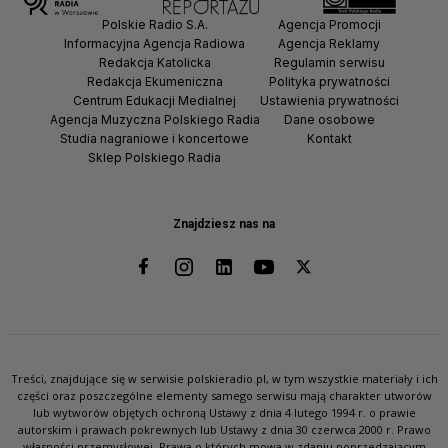
Polskie Radio S.A.
Agencja Promocji
Informacyjna Agencja Radiowa
Agencja Reklamy
Redakcja Katolicka
Regulamin serwisu
Redakcja Ekumeniczna
Polityka prywatności
Centrum Edukacji Medialnej
Ustawienia prywatności
Agencja Muzyczna Polskiego Radia
Dane osobowe
Studia nagraniowe i koncertowe
Kontakt
Sklep Polskiego Radia
Znajdziesz nas na
Treści, znajdujące się w serwisie polskieradio.pl, w tym wszystkie materiały i ich
części oraz poszczególne elementy samego serwisu mają charakter utworów
lub wytworów objętych ochroną Ustawy z dnia 4 lutego 1994 r. o prawie
autorskim i prawach pokrewnych lub Ustawy z dnia 30 czerwca 2000 r. Prawo
własności przemysłowej. Prawa o których mowa w zdaniu poprzedzającym