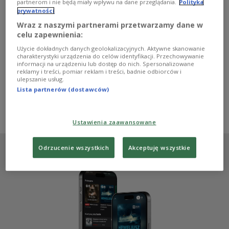
partnerom i nie będą miały wpływu na dane przeglądania.
Polityka
prywatności
Po sukcesie pierwszej odsłony cyklu "Krótka historia
polskiego kina" czas na część drugą. Tym razem akcent
Wraz z naszymi partnerami przetwarzamy dane w
położony zostanie na "twórców osobnych", czyli tych,
celu zapewnienia:
którzy nie wpisywali się w wiodące nurty, byli wręcz
Użycie dokładnych danych geolokalizacyjnych. Aktywne skanowanie
indywidualistami i pionierami.
charakterystyki urządzenia do celów identyfikacji. Przechowywanie
informacji na urządzeniu lub dostęp do nich. Spersonalizowane
Zobacz więcej na temat:
Martyna Podolska
kino
reklamy i treści, pomiar reklam i treści, badnie odbiorców i
kina studyjne
Krótka historia polskiego kina
ulepszanie usług.
Tadeusz Konwicki
Roman Polański
Jerzy Skolimowski
Lista partnerów (dostawców)
Henryk Kluba
Andrzej Żuławski
Grzegorz Królikiewicz
Marek Piwowski
Witold Leszczyński
Barbara Sass
Piotr Szulkin
Ustawienia zaawansowane
Odrzucenie wszystkich
Akceptuję wszystkie