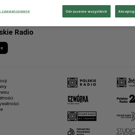
a zaawansowane
Odrzucenie wszystkich
Akceptuj
lskie Radio
re
ocji
amy
rwisu
atności
ywatności
we