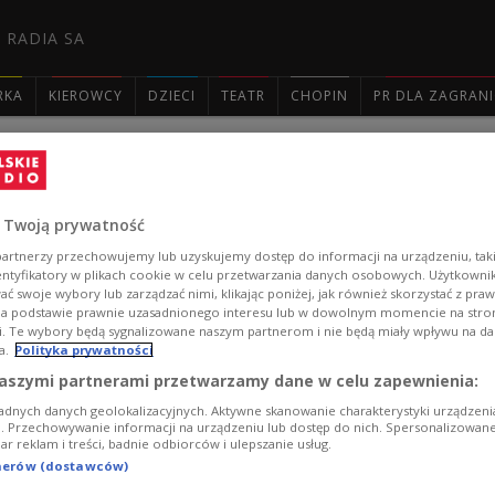
 RADIA SA
RKA
KIEROWCY
DZIECI
TEATR
CHOPIN
PR DLA ZAGRAN

Krzysztof Ścierański Quartet - "Jazz
 Twoją prywatność
Melodyjne partie, improwizowane dźwięki i mistrz gitary 
artnerzy przechowujemy lub uzyskujemy dostęp do informacji na urządzeniu, taki
tym razem z udziałem kwartetu Krzysztofa Ścierańskiego.
entyfikatory w plikach cookie w celu przetwarzania danych osobowych. Użytkown
spokój" autorstwa Krzysztofa Ścierańskiego. Transmisj
ć swoje wybory lub zarządzać nimi, klikając poniżej, jak również skorzystać z pra
na stronie internetowej, na kanale YouTube i Facebooku
na podstawie prawnie uzasadnionego interesu lub w dowolnym momencie na stroni
i. Te wybory będą sygnalizowane naszym partnerom i nie będą miały wpływu na d
Zobacz więcej na temat:
Krzysztof Ścierański
Andrzej Zieliński
a.
Polityka prywatności
aszymi partnerami przetwarzamy dane w celu zapewnienia:
adnych danych geolokalizacyjnych. Aktywne skanowanie charakterystyki urządzen
ji. Przechowywanie informacji na urządzeniu lub dostęp do nich. Spersonalizowane
iar reklam i treści, badnie odbiorców i ulepszanie usług.
tnerów (dostawców)