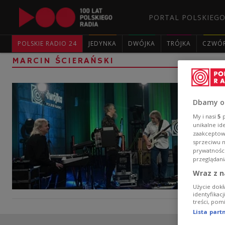
PORTAL POLSKIEGO
POLSKIE RADIO 24
JEDYNKA
DWÓJKA
TRÓJKA
CZWÓ
MARCIN ŚCIERAŃSKI
Dbamy o
My i nasi
5
p
unikalne id
zaakceptowa
sprzeciwu 
prywatnośc
przeglądani
Wraz z n
Użycie dokł
identyfikac
treści, pom
Lista par