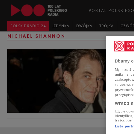
PORTAL POLSKIEGO
POLSKIE RADIO 24
JEDYNKA
DWÓJKA
TRÓJKA
CZWÓ
MICHAEL SHANNON
Dbamy o
My i nasi
5
p
unikalne id
zaakceptowa
sprzeciwu 
prywatnośc
przeglądani
Wraz z n
Użycie dokł
identyfikac
treści, pom
Lista par