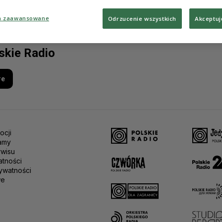
a zaawansowane
Odrzucenie wszystkich
Akceptuj
lskie Radio
re
ocji
amy
rwisu
atności
ywatności
we