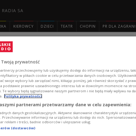
 RADIA SA
RKA
KIEROWCY
DZIECI
TEATR
CHOPIN
PR DLA ZAGRAN

Remake "Gabinetu doktora Caligari". Mi
 Twoją prywatność
Słynny "Gabinet doktora Caligari" Roberta Wiene, uznaw
artnerzy przechowujemy lub uzyskujemy dostęp do informacji na urządzeniu, taki
współczesnej reinterpretacji. W tytułowej roli zobacz
entyfikatory w plikach cookie w celu przetwarzania danych osobowych. Użytkown
Dowdle.
ć swoje wybory lub zarządzać nimi, klikając poniżej, jak również skorzystać z pra
na podstawie prawnie uzasadnionego interesu lub w dowolnym momencie na stroni
Zobacz więcej na temat:
KULTURA
kino
FILM
remake
Trój
i. Te wybory będą sygnalizowane naszym partnerom i nie będą miały wpływu na d
a.
Polityka prywatności
aszymi partnerami przetwarzamy dane w celu zapewnienia:
adnych danych geolokalizacyjnych. Aktywne skanowanie charakterystyki urządzen
ji. Przechowywanie informacji na urządzeniu lub dostęp do nich. Spersonalizowane
iar reklam i treści, badnie odbiorców i ulepszanie usług.
tnerów (dostawców)