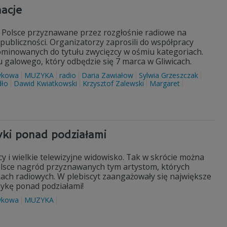
nacje
 Polsce przyznawane przez rozgłośnie radiowe na
publiczności. Organizatorzy zaprosili do współpracy
ominowanych do tytułu zwycięzcy w ośmiu kategoriach.
 galowego, który odbędzie się 7 marca w Gliwicach.
wkowa
MUZYKA
radio
Daria Zawiałow
Sylwia Grzeszczak
dło
Dawid Kwiatkowski
Krzysztof Zalewski
Margaret
ki ponad podziałami
y i wielkie telewizyjne widowisko. Tak w skrócie można
olsce nagród przyznawanych tym artystom, których
jach radiowych. W plebiscyt zaangażowały się największe
zykę ponad podziałami!
wkowa
MUZYKA