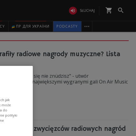
shopping_cart


SŁUCHAJ

ICY
ПР ДЛЯ УКРАЇНИ
PODCASTY
rafiły radiowe nagrody muzyczne? Lista
 oraz "dopóki się nie znüdzisz" - utwór
ka okazały się największymi wygranymi gali On Air Music
ch jak
ik może
wa do
e polityki
ane
ia poznamy zwycięzców radiowych nagród