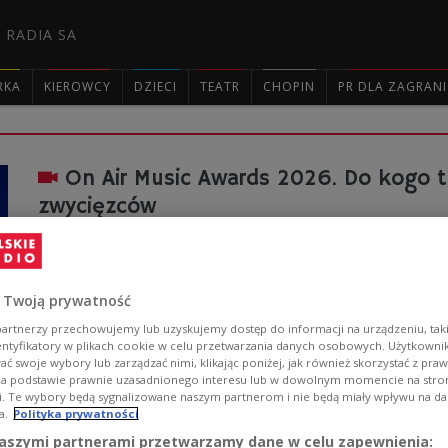
 RADIA SA
RKA
KIEROWCY
DZIECI
TEATR
CHOPIN
PR DLA ZAGRAN

On Air Music Awards 2026. Do kogo t
zwycięzców
Piosenka "Proszę tańcz" Dawida Kwiatkowskiego i Kayah
wykonywany przez MIÜ, Zalię, Kodera i Leona Krześnia
Awards. Kto jeszcze został wyróżniony?
 Twoją prywatność
Zobacz więcej na temat:
MUZYKA
artnerzy przechowujemy lub uzyskujemy dostęp do informacji na urządzeniu, taki
entyfikatory w plikach cookie w celu przetwarzania danych osobowych. Użytkown
ć swoje wybory lub zarządzać nimi, klikając poniżej, jak również skorzystać z pra
na podstawie prawnie uzasadnionego interesu lub w dowolnym momencie na stroni
i. Te wybory będą sygnalizowane naszym partnerom i nie będą miały wpływu na d
a.
Polityka prywatności
On Air Music Awards 2026. 9 kwietn
aszymi partnerami przetwarzamy dane w celu zapewnienia: