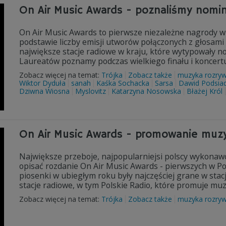
On Air Music Awards - poznaliśmy nomi
On Air Music Awards to pierwsze niezależne nagrody w
podstawie liczby emisji utworów połączonych z głosami 
największe stacje radiowe w kraju, które wytypowały n
Laureatów poznamy podczas wielkiego finału i koncertu
Zobacz więcej na temat:
Trójka
Zobacz także
muzyka rozry
Wiktor Dyduła
sanah
Kaśka Sochacka
Sarsa
Dawid Podsia
Dziwna Wiosna
Myslovitz
Katarzyna Nosowska
Błażej Król
On Air Music Awards - promowanie muzy
Największe przeboje, najpopularniejsi polscy wykonawc
opisać rozdanie On Air Music Awards - pierwszych w P
piosenki w ubiegłym roku były najczęściej grane w stac
stacje radiowe, w tym Polskie Radio, które promuje mu
Zobacz więcej na temat:
Trójka
Zobacz także
muzyka rozry