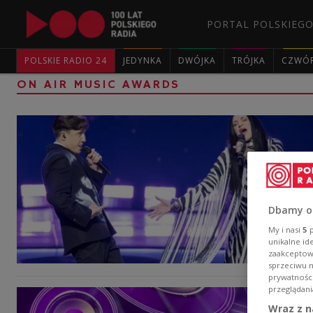
PORTAL POLSKIEGO
POLSKIE RADIO 24
JEDYNKA
DWÓJKA
TRÓJKA
CZWÓ
ON AIR MUSIC AWARDS
Dbamy o
My i nasi
5
p
unikalne id
zaakceptowa
sprzeciwu 
prywatnośc
przeglądani
Wraz z n