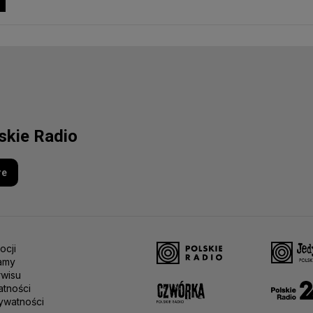
lskie Radio
re
ocji
amy
rwisu
atności
ywatności