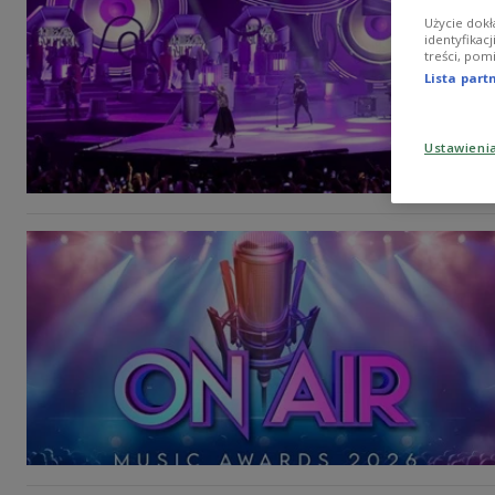
Użycie dokł
identyfikac
treści, pom
Lista par
Ustawieni