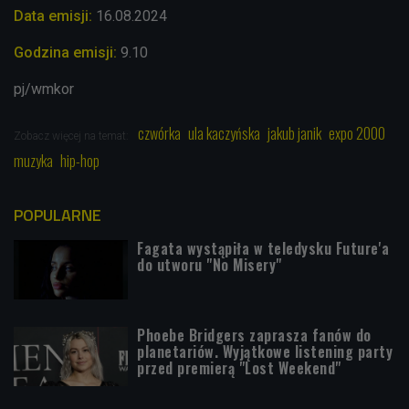
Data emisji:
16.08.2024
Godzina emisji:
9.10
pj/wmkor
czwórka
ula kaczyńska
jakub janik
expo 2000
Zobacz więcej na temat:
muzyka
hip-hop
POPULARNE
Fagata wystąpiła w teledysku Future'a
do utworu "No Misery"
Phoebe Bridgers zaprasza fanów do
planetariów. Wyjątkowe listening party
przed premierą "Lost Weekend"