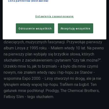
Lista partnerów (dostawców)
za robienie hip-hopu zabrałem się dopiero kilka lat temu,
przez przypadek, gdy trafiłem na Belmondo. To był 2020
Ustawienia zaawansowane
rok - mówi.
Od Liroya przez bigbit
Odrzucenie wszystkich
Akceptuję wszystkie
W rozmowie w "Budzikom śmierć" artysta wraca do
dziecięcych, muzycznych fascynacji. Przywołuje pierwszy
album Liroya z 1995 roku. - Miałem wtedy 10 lat. Na pewno
na pierwszy plan wybijały się brzydkie słowa, których
słuchałem z zaciekawieniem i pytaniem "czy tak można?".
Urzekło mnie to, jak to brzmiało - a było dla mnie czymś
nowym, nie znałem wtedy rapu i hip-hopu ze Stanów -
wspomina Expo 2000. - Liroy otworzył mi drogę, ale ja nie
łyknąłem wtedy więcej hip-hopu. Trafiłem na bigbit. Ten
gatunek mnie pochłonął. Prodigy, The Chemical Brothers,
Fatboy Slim - tego słuchałem.