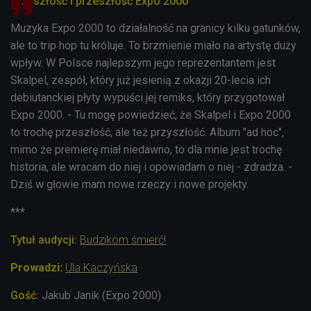
Przyszłość i przeszłość Expo 2000
Muzyka Expo 2000 to działalność na granicy kilku gatunków,
ale to trip hop tu króluje. To brzmienie miało na artystę duży
wpływ. W Polsce najlepszym jego reprezentantem jest
Skalpel, zespół, który już jesienią z okazji 20-lecia ich
debiutanckiej płyty wypuści jej remiks, który przygotował
Expo 2000. - Tu mogę powiedzieć, że Skalpel i Expo 2000
to trochę przeszłość, ale też przyszłość. Album "ad hoc",
mimo że premierę miał niedawno, to dla mnie jest trochę
historia, ale wracam do niej i opowiadam o niej - zdradza. -
Dziś w głowie mam nowe rzeczy i nowe projekty.
***
Tytuł audycji:
Budzikom śmierć!
Prowadzi:
Ula Kaczyńska
Gość:
Jakub Janik (Expo 2000)