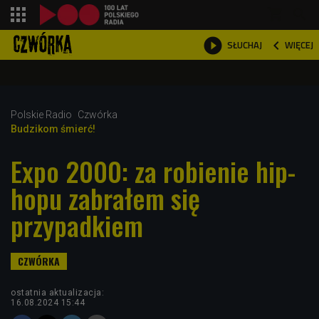
shopping_cart



WIĘCEJ
SŁUCHAJ

Polskie Radio
Czwórka
Budzikom śmierć!
Expo 2000: za robienie hip-
hopu zabrałem się
przypadkiem
ostatnia aktualizacja:
16.08.2024 15:44