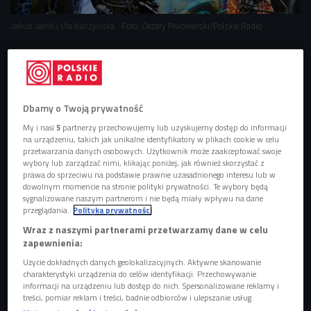
Jakub Janik i Ula Kaczyńska
Foto: Cezary Piwowarski/Polskie Radio
"Ad hoc" to producencki album Jakuba Janika, czyli
Expo 2000.
W rozmowie z Ulą Kaczyńską artysta dzieli się
Dbamy o Twoją prywatność
swoimi inspiracjami, opowiada o gościach
zaproszonych na płytę.
My i nasi
5
partnerzy przechowujemy lub uzyskujemy dostęp do informacji
na urządzeniu, takich jak unikalne identyfikatory w plikach cookie w celu
Na krążku występuje aż 14 gości. Wśród nich m.in.
przetwarzania danych osobowych. Użytkownik może zaakceptować swoje
wybory lub zarządzać nimi, klikając poniżej, jak również skorzystać z
Leroy, Asthma, Belmondo, Nath, K.I.D.D., Kobik czy
prawa do sprzeciwu na podstawie prawnie uzasadnionego interesu lub w
Jakub Bryndal.
dowolnym momencie na stronie polityki prywatności. Te wybory będą
sygnalizowane naszym partnerom i nie będą miały wpływu na dane
przeglądania.
Polityka prywatności
Jakuba Janika, czyli Expo 2000, trudno określić jednym
Wraz z naszymi partnerami przetwarzamy dane w celu
słowem, to producent hiphopowy, producent muzyki
zapewnienia:
elektronicznej, ale i kompozytor. Gość Uli Kaczyńskiej sam
Użycie dokładnych danych geolokalizacyjnych. Aktywne skanowanie
przyznaje, że to bardzo skomplikowane i również jemu
charakterystyki urządzenia do celów identyfikacji. Przechowywanie
informacji na urządzeniu lub dostęp do nich. Spersonalizowane reklamy i
samemu
ciężko zaszufladkować jego twórczość czy
treści, pomiar reklam i treści, badnie odbiorców i ulepszanie usług.
przynależność muzyczną
. - Wiele rzeczy mi w duszy gra, a