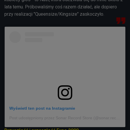
lata temu. Próbowaliśmy coś razem działać, ale dopiero
przy realizacji "
Queensize/Kingsize" zaskoczyło.
Wyświetl ten post na Instagramie
Post udostępniony przez Sonar Record Store (@sonar.record.store)