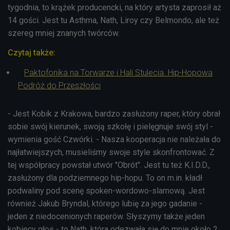
tygodnia, to krążek producencki, na który artysta zaprosił aż
14 gości. Jest tu Asthma, Nath, Liroy czy Belmondo, ale też
szereg mniej znanych twórców.
Czytaj także:
Paktofonika na Torwarze i Hali Stulecia. Hip-Hopowa
Podróż do Przeszłości
- Jest Kobik z Krakowa, bardzo zasłużony raper, który obrał
sobie swój kierunek, swoją szkołę i pielęgnuje swój styl -
wymienia gość Czwórki. - Nasza kooperacja nie należała do
najłatwiejszych, musieliśmy swoje style skonfrontować. Z
tej współpracy powstał utwór "Obrót". Jest tu też K.I.D.D.,
zasłużony dla podziemnego hip-hopu. To on m.in. kładł
podwaliny pod scenę spoken-wordowo-slamową. Jest
również Jakub Bryndal, którego lubię za jego gadanie -
jeden z niedocenionych raperów. Słyszymy także jeden
kobiecy głos - to Nath, która odezwała się do mnie około 2