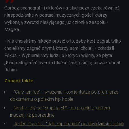
Oprócz scenografii i aktorów na słuchaczy czeka również
niespodzianka w postaci muzycznych gości, którzy
wykonają zwrotki nieżyjącego już członka zespołu -
Magika.
- Nie chcieliśmy nikogo prosić o to, żeby ktoś zagrał, tylko
chcieliśmy zagrać z tymi, którzy sami chcieli - zdradził
Fokus. - Wybieraliśmy ludzi, o których wiemy, że płyta
„Kinematografia” była im bliska i jarają się tą muzą - dodał
Rahim.
Zobacz także:
"Cały ten rap" - wrażenia i komentarze po premierze
dokumentu o polskim hip-hopie
Noah o płycie "Empiria EP": ten projekt zrobiłem
inaczej niż poprzednie
Jeden Osiem L. "Jak zapomnieć" po dwudziestu latach