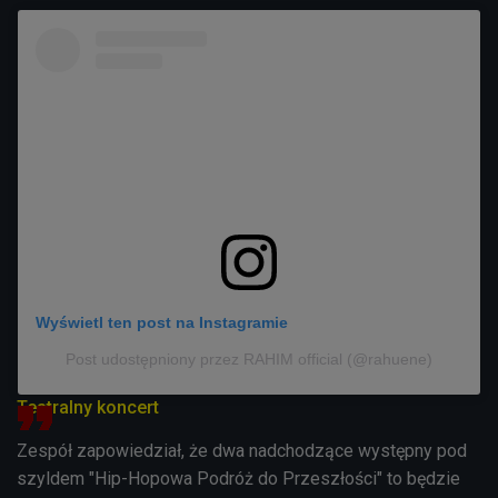
Wyświetl ten post na Instagramie
Post udostępniony przez RAHIM official (@rahuene)
Teatralny koncert
Zespół zapowiedział, że dwa nadchodzące występny pod
szyldem
"Hip-Hopowa Podróż do Przeszłości" to będzie