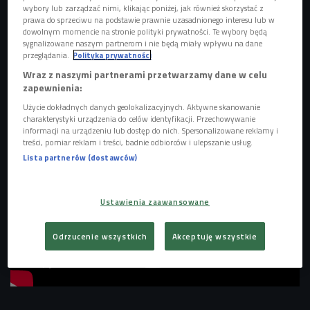
wybory lub zarządzać nimi, klikając poniżej, jak również skorzystać z
Paktofonika to legendarny rapowy zespół, w którego skład
prawa do sprzeciwu na podstawie prawnie uzasadnionego interesu lub w
dowolnym momencie na stronie polityki prywatności. Te wybory będą
wchodzili Rahim, Fokus i nieżyjący już Magik. Minęły już
sygnalizowane naszym partnerom i nie będą miały wpływu na dane
prawie 24 lata od ich debiutanckiej płyty "Kinematografia",
przeglądania.
Polityka prywatności
która przez wielu jest uznana za jeden z najważniejszych
Wraz z naszymi partnerami przetwarzamy dane w celu
albumów w historii polskiego hip-hopu.
zapewnienia:
Użycie dokładnych danych geolokalizacyjnych. Aktywne skanowanie
charakterystyki urządzenia do celów identyfikacji. Przechowywanie
informacji na urządzeniu lub dostęp do nich. Spersonalizowane reklamy i
treści, pomiar reklam i treści, badnie odbiorców i ulepszanie usług.
Lista partnerów (dostawców)
Ustawienia zaawansowane
Odrzucenie wszystkich
Akceptuję wszystkie