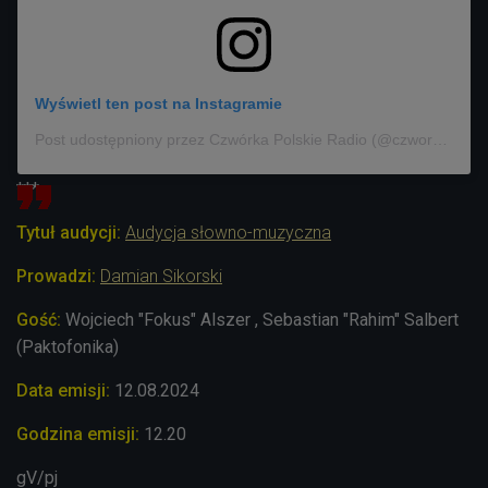
Wyświetl ten post na Instagramie
Post udostępniony przez Czwórka Polskie Radio (@czworka_polskieradio)
***
Tytuł audycji:
Audycja słowno-muzyczna
Prowadzi:
Damian Sikorski
Gość:
Wojciech
"Fokus"
Alszer , Sebastian "Rahim" Salbert
(Paktofonika)
Data emisji:
12.08.2024
Godzina emisji:
12.20
gV/pj