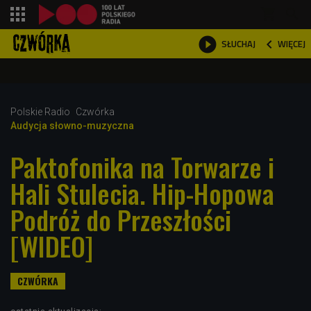
shopping_cart



WIĘCEJ
SŁUCHAJ

Polskie Radio
Czwórka
Audycja słowno-muzyczna
Paktofonika na Torwarze i
Hali Stulecia. Hip-Hopowa
Podróż do Przeszłości
[WIDEO]