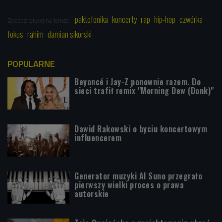
paktofonika
koncerty
rap
hip-hop
czwórka
Zobacz więcej na temat:
fokus
rahim
damian sikorski
POPULARNE
Beyoncé i Jay-Z ponownie razem. Do
sieci trafił remix "Morning Dew (Donk)"
Dawid Rakowski o byciu koncertowym
influencerem
Generator muzyki AI Suno przegrało
pierwszy wielki proces o prawa
autorskie