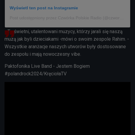
Wyświetl ten post na Instagramie
Post udostępniony przez Czwórka Polskie Radio (@czworka_polskieradio)
- To świetni, utalentowani muzycy, którzy jarali się naszą
muzą jak byli dzieciakami -mówi o swoim zespole Rahim. -
Wszystkie aranżacje naszych utworów były
dostosowane
do zespołu i mają nowoczesny vibe.
Paktofonika Live Band - Jestem Bogiem
#polandrock2024/KręciołaTV