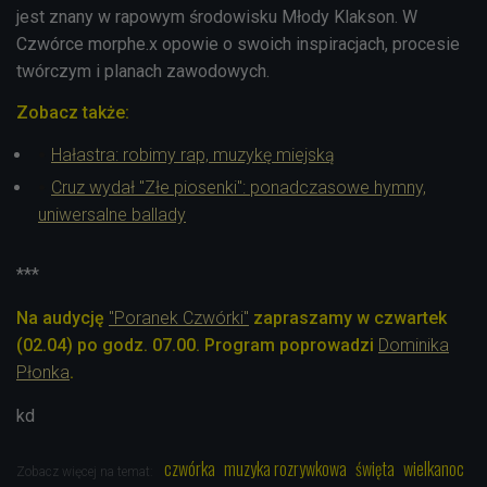
jest znany w rapowym środowisku Młody Klakson. W
Czwórce morphe.x opowie o swoich inspiracjach, procesie
twórczym i planach zawodowych.
Zobacz także:
Hałastra: robimy rap, muzykę miejską
Cruz wydał "Złe piosenki": ponadczasowe hymny,
uniwersalne ballady
***
Na audycję
"Poranek Czwórki"
zapraszamy w czwartek
(02.04) po godz. 07.00. Program poprowadzi
Dominika
Płonka
.
kd
czwórka
muzyka rozrywkowa
święta
wielkanoc
Zobacz więcej na temat: