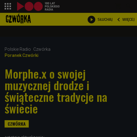
shopping_cart



WIĘCEJ
SŁUCHAJ

Polskie Radio
Czwórka
Poranek Czwórki
Morphe.x o swojej
muzycznej drodze i
świąteczne tradycje na
świecie