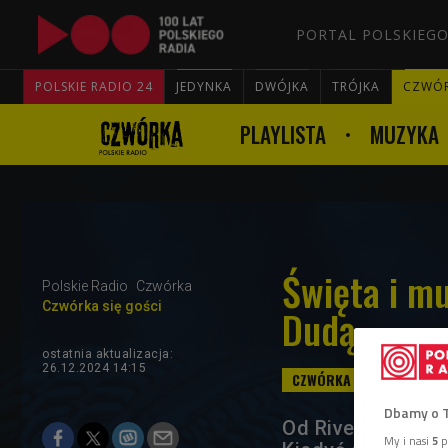
PORTAL POLSKIEGO
POLSKIE RADIO 24
JEDYNKA
DWÓJKA
TRÓJKA
CZWÓ
PLAYLISTA
MUZYKA
Święta i m
Polskie Radio
Czwórka
Czwórka się gości
Dudą
ostatnia aktualizacja:
26.12.2024 14:15
Dbamy o 
Od Riverside, prz
My i nasi
5
p