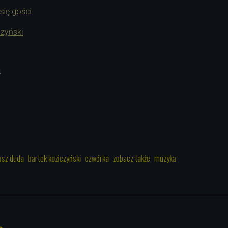
się gości
czyński
4
usz duda
bartek koziczyński
czwórka
zobacz także
muzyka
ę