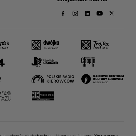
ów lub wytworów objętych ochroną Ustawy z dnia 4 lutego 1994 r. o prawie