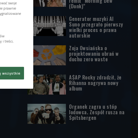
remix "Morning Dew
tować swoje
(Donk)"
wie prawnie
sygnalizowane
Generator muzyki AI
Suno przegrało pierwszy
wielki proces o prawa
autorskie
lów
i treści,
Zoja Owsiańska o
projektowaniu ubrań w
duchu zero waste
ę wszystkie
A$AP Rocky zdradził, że
Rihanna nagrywa nowy
album
Organek zagra u stóp
lodowca. Zespół rusza na
Spitsbergen