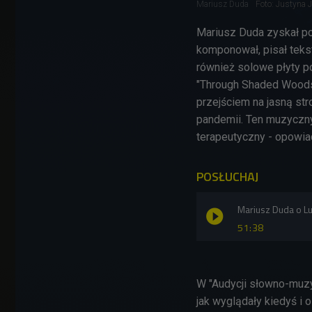
Mariusz Duda
Foto: Justyna 
Mariusz Duda zyskał po
komponował, pisał tekst
również solowe płyty p
"Through Shaded Woods" 
przejściem na jasną st
pandemii. Ten muzyczny 
terapeutyczny
- opowia
POSŁUCHAJ
Mariusz Duda o Lu
51:38
W "Audycji słowno-muzyc
jak wyglądały kiedyś i 