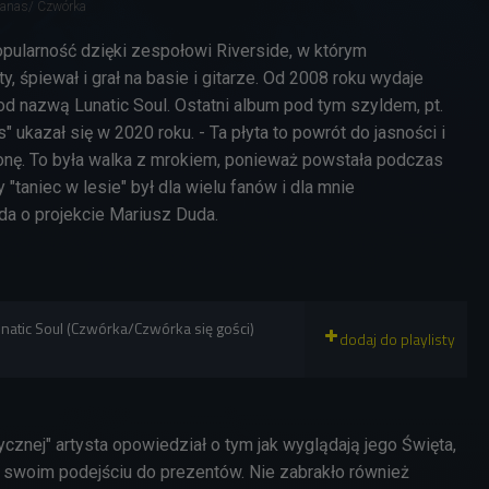
Janas/ Czwórka
pularność dzięki zespołowi Riverside, w którym
y, śpiewał i grał na basie i gitarze. Od 2008 roku wydaje
od nazwą Lunatic Soul. Ostatni album pod tym szyldem, pt.
ukazał się w 2020 roku. - Ta płyta to powrót do jasności i
ronę. To była walka z mrokiem, ponieważ powstała podczas
"taniec w lesie" był dla wielu fanów i dla mnie
da o projekcie Mariusz Duda.
natic Soul (Czwórka/Czwórka się gości)
znej" artysta opowiedział o tym jak wyglądają jego Święta,
o swoim podejściu do prezentów. Nie zabrakło również