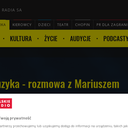
 RADIA SA
RKA
KIEROWCY
DZIECI
TEATR
CHOPIN
PR DLA ZAGRAN
KULTURA
ŻYCIE
AUDYCJE
PODCAST

uzyka - rozmowa z Mariuszem
Twoją prywatność
ez Lunatic Soul aż po świąteczne pierogi. -
artnerzy przechowujemy lub uzyskujemy dostęp do informacji na urządzeniu, takich jak