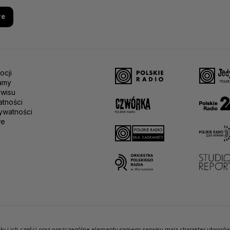
re
ocji
amy
rwisu
atności
ywatności
we
riały i ich części oraz poszczególne elementy samego serwisu mają charakter utwor