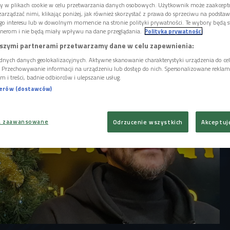
ię cieszył z każdego drobiazgu i to
ory w plikach cookie w celu przetwarzania danych osobowych. Użytkownik może zaakcep
ało mi w pamięci. Prezentów po 20 roku życia
arządzać nimi, klikając poniżej, jak również skorzystać z prawa do sprzeciwu na podsta
 nie pamiętam - mówi muzyk o swoich
go interesu lub w dowolnym momencie na stronie polityki prywatności. Te wybory będą 
nerom i nie będą miały wpływu na dane przeglądania.
Polityka prywatności
owie z Bartkiem Koziczyńskim.
szymi partnerami przetwarzamy dane w celu zapewnienia:
dnych danych geolokalizacyjnych. Aktywne skanowanie charakterystyki urządzenia do ce
i. Przechowywanie informacji na urządzeniu lub dostęp do nich. Spersonalizowane reklamy 
m i treści, badnie odbiorców i ulepszanie usług.
nerów (dostawców)
a zaawansowane
Odrzucenie wszystkich
Akceptuj