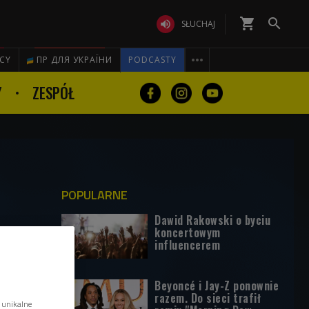
shopping_cart


SŁUCHAJ

ICY
ПР ДЛЯ УКРАЇНИ
PODCASTY
Y
ZESPÓŁ
POPULARNE
Dawid Rakowski o byciu
koncertowym
influencerem
Beyoncé i Jay-Z ponownie
razem. Do sieci trafił
 unikalne