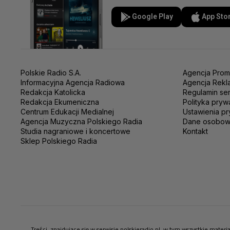
Google Play
App Sto
Polskie Radio S.A.
Agencja Prom
Informacyjna Agencja Radiowa
Agencja Rekl
Redakcja Katolicka
Regulamin se
Redakcja Ekumeniczna
Polityka pryw
Centrum Edukacji Medialnej
Ustawienia pr
Agencja Muzyczna Polskiego Radia
Dane osobo
Studia nagraniowe i koncertowe
Kontakt
Sklep Polskiego Radia
Treści, znajdujące się w serwisie polskieradio.pl, w tym wszystkie mate