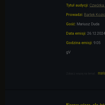
Tytuł audycji:
Czwórka 
Prowadzi:
Bartek Kozi
Gość:
Mariusz Duda
Data emisji:
26
.12.202
Godzina emisji:
9.05
gV
mari
Zobacz więcej na temat:
Kieras: wiszę, ale żyj