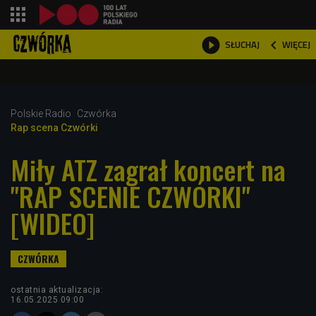
shopping_cart



WIĘCEJ
SŁUCHAJ

Polskie Radio
Czwórka
Rap scena Czwórki
Miły ATZ zagrał koncert na
"RAP SCENIE CZWÓRKI"
[WIDEO]
ostatnia aktualizacja:
16.05.2025 09:00