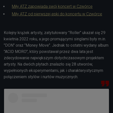
Miły ATZ zapowiada swój koncert w Czwórce
Miły ATZ od pierwszej epki do koncertu w Czwórce
Kolejny krążek artysty, zatytułowany "Roller" ukazał się 29
kwietnia 2022 roku, a jego promującymi singlami były m.in.
"DON" oraz "Money Move". Jednak to ostatni wydany album
"ACID MORO", który powstawał przez dwa lata jest
zdecydowanie największym dotychczasowym projektem
artysty. Na dwóch płytach znalazło się 28 utworów,
wypełnionych eksperymentami, jak i charakterystycznym
połączeniem stylów i nurtów muzycznych.