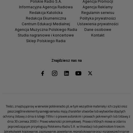
Polskie Radio S.A.
Agencja Promocji
Informacyjna Agencja Radiowa
Agencja Reklamy
Redakcja Katolicka
Regulamin serwisu
Redakcja Ekumeniczna
Polityka prywatności
Centrum Edukacji Medialnej
Ustawienia prywatności
Agencja Muzyczna Polskiego Radia
Dane osobowe
Studia nagraniowe i koncertowe
Kontakt
Sklep Polskiego Radia
Znajdziesz nas na
Treści, znajdujące się w serwisie polskieradio.pl, w tym wszystkie materiały i ich części oraz
poszczególne elementy samego serwisu mają charakter utworów lub wytworów objętych
ochroną Ustawy z dnia 4 lutego 1994 r. o prawie autorskim i prawach pokrewnych lub Ustawy z
dnia 30 czerwca 2000 r. Prawo własności przemysłowej. Prawa o których mowa w zdaniu
poprzedzającym przysługują Polskiemu Radiu S.A. w likwidacji lub podmiotom trzecim.
Jakiekolwiek kopiowanie, zapisywanie, powielanie, reprodukowanie oraz rozpowszechnianie