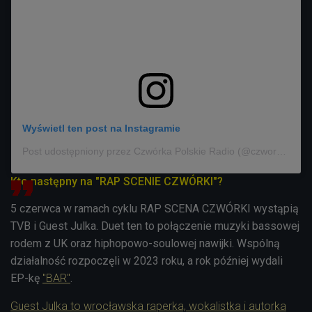
Wyświetl ten post na Instagramie
Post udostępniony przez Czwórka Polskie Radio (@czworka_polskieradio)
Kto następny na "RAP SCENIE CZWÓRKI"?
5 czerwca w ramach cyklu RAP SCENA CZWÓRKI wystąpią
TVB i Guest Julka. Duet ten to połączenie muzyki bassowej
rodem z UK oraz hiphopowo-soulowej nawijki. Wspólną
działalność rozpoczęli w 2023 roku, a rok później wydali
EP-kę
"BAR"
.
Guest Julka
to wrocławska raperka, wokalistka i autorka