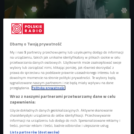
Miły ATZ zagrał na "Rap Scenie Czwórki"
Foto: Piotr Podlewski/Polskie Radio
GALERIA
Dbamy o Twoją prywatność
My i nasi
5
partnerzy przechowujemy lub uzyskujemy dostęp do informacji
na urządzeniu, takich jak unikalne identyfikatory w plikach cookie w celu
przetwarzania danych osobowych. Użytkownik może zaakceptować swoje
wybory lub zarządzać nimi, klikając poniżej, jak również skorzystać z
prawa do sprzeciwu na podstawie prawnie uzasadnionego interesu lub w
dowolnym momencie na stronie polityki prywatności. Te wybory będą
sygnalizowane naszym partnerom i nie będą miały wpływu na dane
przeglądania.
Polityka prywatności
Wraz z naszymi partnerami przetwarzamy dane w celu
zapewnienia:
Użycie dokładnych danych geolokalizacyjnych. Aktywne skanowanie
charakterystyki urządzenia do celów identyfikacji. Przechowywanie
informacji na urządzeniu lub dostęp do nich. Spersonalizowane reklamy i
treści, pomiar reklam i treści, badnie odbiorców i ulepszanie usług.
Lista partnerów (dostawców)