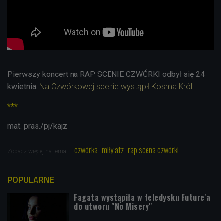
Pierwszy koncert na RAP SCENIE CZWÓRKI odbył się 24
kwietnia.
Na Czwórkowej scenie wystąpił Kosma Król.
***
mat. pras./pj/kajz
czwórka
miły atz
rap scena czwórki
Zobacz więcej na temat:
POPULARNE
Fagata wystąpiła w teledysku Future'a
do utworu "No Misery"