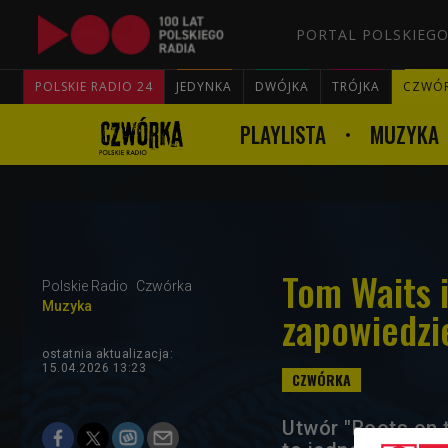
PORTAL POLSKIEGO
POLSKIE RADIO 24
JEDYNKA
DWÓJKA
TRÓJKA
CZWÓ
PLAYLISTA
MUZYKA
Tom Waits 
Polskie Radio
Czwórka
Muzyka
zapowiedzi
ostatnia aktualizacja:
15.04.2026 13:23
Utwór "Boots on 