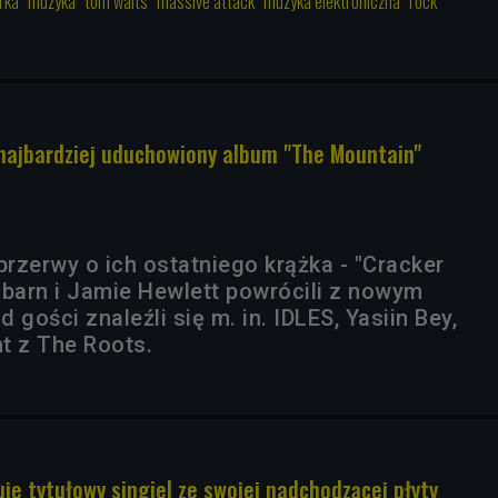
rka
muzyka
tom waits
massive attack
muzyka elektroniczna
rock
j najbardziej uduchowiony album "The Mountain"
przerwy o ich ostatniego krążka - "Cracker
lbarn i Jamie Hewlett powrócili z nowym
 gości znaleźli się m. in. IDLES, Yasiin Bey,
t z The Roots.
je tytułowy singiel ze swojej nadchodzącej płyty