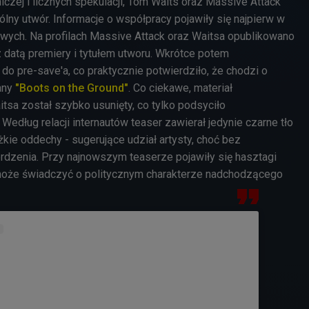
czej i licznych spekulacji,
Tom Waits
oraz
Massive Attack
lny utwór. Informacje o współpracy pojawiły się najpierw w
ych. Na profilach Massive Attack oraz Waitsa opublikowano
 datą premiery i tytułem utworu. Wkrótce potem
 do pre-save'a, co praktycznie potwierdziło, że chodzi o
any
"Boots on the Ground"
. Co ciekawe, materiał
tsa został szybko usunięty, co tylko podsyciło
Według relacji internautów teaser zawierał jedynie czarne tło
ężkie oddechy - sugerujące udział artysty, choć bez
dzenia. Przy najnowszym teaserze pojawiły się hasztagi
może świadczyć o politycznym charakterze nadchodzącego