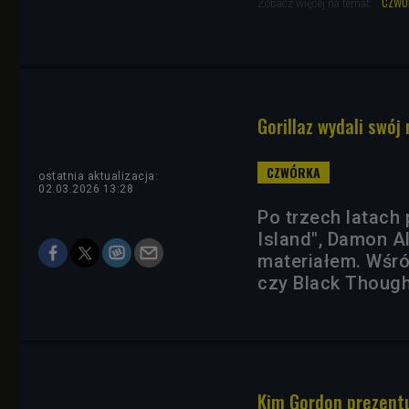
czwó
Zobacz więcej na temat:
Gorillaz wydali swó
ostatnia aktualizacja:
02.03.2026 13:28
Po trzech latach 
Island", Damon A
materiałem. Wśród
czy Black Though
Kim Gordon prezentu