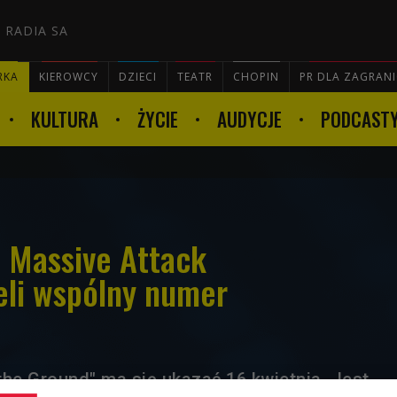
 RADIA SA
RKA
KIEROWCY
DZIECI
TEATR
CHOPIN
PR DLA ZAGRAN
KULTURA
ŻYCIE
AUDYCJE
PODCAST

i Massive Attack
eli wspólny numer
the Ground" ma się ukazać 16 kwietnia. Jest