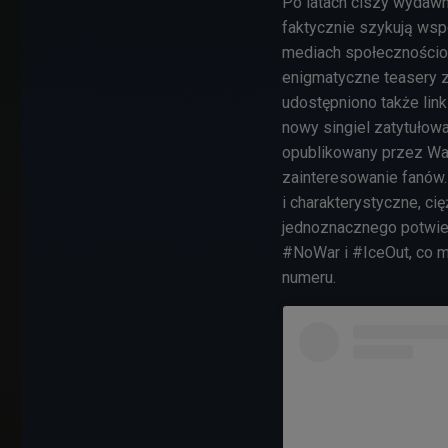
Po latach ciszy wydawni
faktycznie szykują wspó
mediach społecznościow
enigmatyczne teasery z
udostępniono także link
nowy singiel zatytułow
opublikowany przez Wai
zainteresowanie fanów. 
i charakterystyczne, ci
jednoznacznego potwier
#NoWar i #IceOut, co 
numeru.