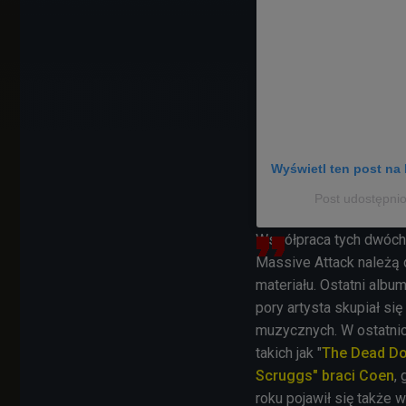
Wyświetl ten post na 
Post udostępnio
Współpraca tych dwóch a
Massive Attack należą
materiału. Ostatni albu
pory artysta skupiał si
muzycznych. W ostatnich
takich jak "
The Dead Don
Scruggs"
braci Coen
,
roku pojawił się także w 