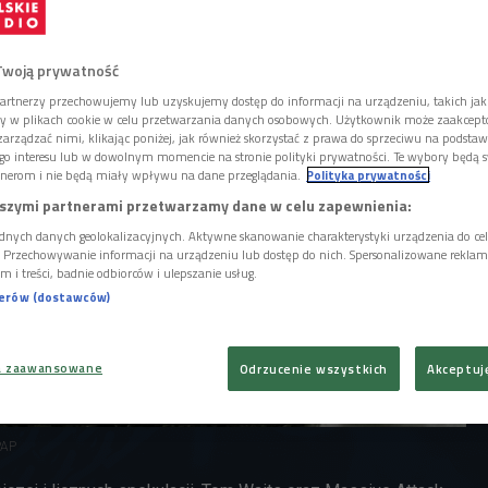
rdziej zaskakujących spotkań muzycznych
Twoją prywatność
artnerzy przechowujemy lub uzyskujemy dostęp do informacji na urządzeniu, takich jak
ory w plikach cookie w celu przetwarzania danych osobowych. Użytkownik może zaakcep
arządzać nimi, klikając poniżej, jak również skorzystać z prawa do sprzeciwu na podsta
go interesu lub w dowolnym momencie na stronie polityki prywatności. Te wybory będą 
nerom i nie będą miały wpływu na dane przeglądania.
Polityka prywatności
szymi partnerami przetwarzamy dane w celu zapewnienia:
dnych danych geolokalizacyjnych. Aktywne skanowanie charakterystyki urządzenia do ce
i. Przechowywanie informacji na urządzeniu lub dostęp do nich. Spersonalizowane reklamy 
m i treści, badnie odbiorców i ulepszanie usług.
nerów (dostawców)
a zaawansowane
Odrzucenie wszystkich
Akceptuj
PAP