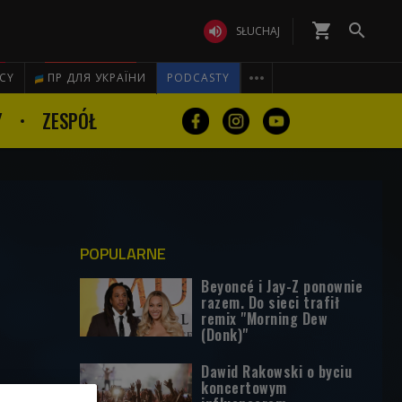
shopping_cart


SŁUCHAJ

ICY
ПР ДЛЯ УКРАЇНИ
PODCASTY
Y
ZESPÓŁ
POPULARNE
Beyoncé i Jay-Z ponownie
razem. Do sieci trafił
remix "Morning Dew
(Donk)"
Dawid Rakowski o byciu
koncertowym