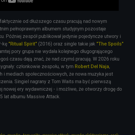
faktycznie od dłuższego czasu pracują nad nowym
tatnim pełnoprawnym albumem studyjnym pozostaje
u. Później zespół publikował jedynie pojedyncze utwory i
P-kę
"Ritual Spirit"
(2016) oraz single takie jak
"The Spoils"
tamtej pory grupa nie wydała kolejnego długogrającego
egoś czasu dają znać, że nad czymś pracują. W 2026 roku
 sygnały: członkowie zespołu, w tym
Robert Del Naja
,
h i mediach społecznościowych, że nowa muzyka jest
zenia. Singiel nagrany z
Tom Waits
ma być pierwszą
ej nowej ery wydawniczej - i możliwe, że otworzy drogę do
 lat albumu Massive Attack.