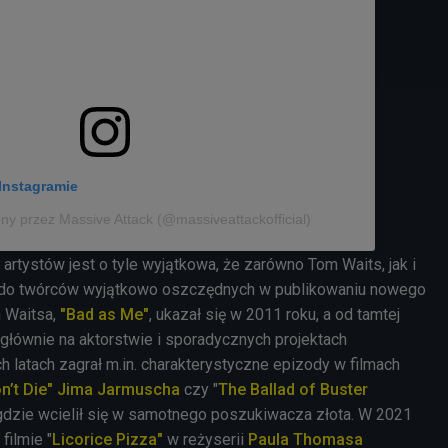
Instagramie
ny przez Massive Attack (@massiveattackofficial)
rtystów jest o tyle wyjątkowa, że zarówno Tom Waits, jak i
 do twórców wyjątkowo oszczędnych w publikowaniu nowego
m Waitsa,
"Bad as Me"
, ukazał się w 2011 roku, a od tamtej
ę głównie na aktorstwie i sporadycznych projektach
 latach zagrał m.in. charakterystyczne epizody w filmach
’t Die"
Jima Jarmuscha
czy "
The Ballad of Buster
 gdzie wcielił się w samotnego poszukiwacza złota. W 2021
filmie "
Licorice Pizza"
w reżyserii
Paula Thomasa