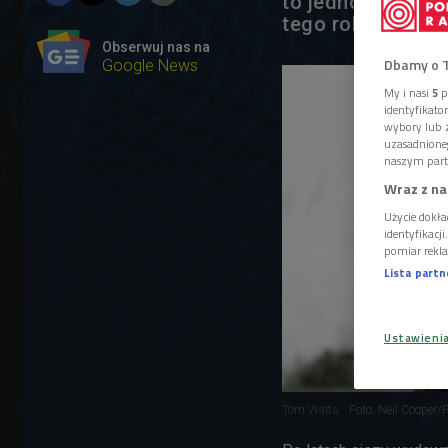
to jedno z najba
tego roku.
Obserwuj nas na
Dbamy o 
Google News
My i nasi
5
p
identyfikat
wybory lub z
uzasadnione
naszym part
Wraz z na
Użycie dokła
identyfikacj
pomiar rekla
Lista part
Ustawieni
Tom Waits
Foto: Neil Cooper/