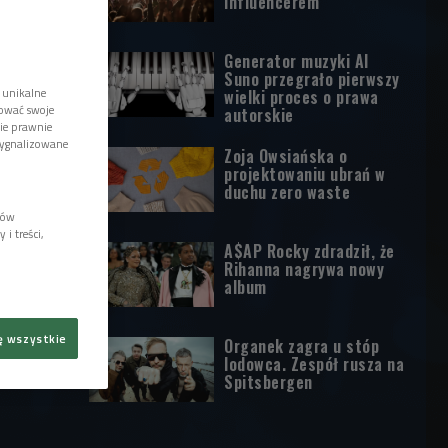
influencerem
Generator muzyki AI
Suno przegrało pierwszy
 unikalne
wielki proces o prawa
tować swoje
autorskie
wie prawnie
sygnalizowane
Zoja Owsiańska o
projektowaniu ubrań w
duchu zero waste
lów
i treści,
A$AP Rocky zdradził, że
Rihanna nagrywa nowy
album
ę wszystkie
Organek zagra u stóp
lodowca. Zespół rusza na
Spitsbergen