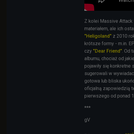
Z kolei
Massive Attack
materiałem, ale ich os
"Heligoland"
z 2010 rok
krótsze formy - m.in. E
czy
"Dear Friend"
. Od 
albumu, chociaż od jaki
pojawiły się konkretne
sugerowali w wywiadac
gotowa lub bliska ukońc
oficjalną zapowiedzią t
pierwszego od ponad 15
***
gV