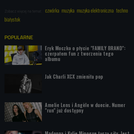
czwórka
muzyka
muzyka elektroniczna
techno
Zobacz więcej na temat:
białystok
POPULARNE
Eryk Moczko o płycie "FAMILY BRAND":
czerpałem fun z tworzenia tego
albumu
Jak Charli XCX zmieniła pop
Amelie Lens i Angèle w duecie. Numer
"run" już dostępny
Madonna i Kylie Minogue łączą siły. Jest