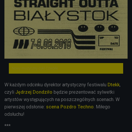
Nowy muzyczny cykl Czwórki
W każdym odcinku dyrektor artystyczny festiwalu
Dtekk
,
czyli
Jędrzej Dondziło
będzie prezentować sylwetki
artystów występujących na poszczególnych scenach. W
pierwszej odsłonie:
scena Pozdro Techno
. Miłego
odsłuchu!
***