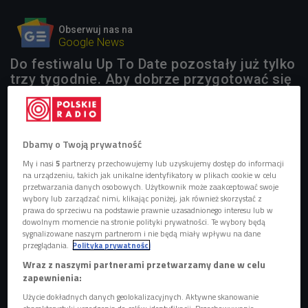
Obserwuj nas na
Google News
Do festiwalu Up To Date pozostały już tylko
trzy tygodnie. Aby dobrze przygotować się
do imprezy i dokładnie poznać line-up
startujemy z minicyklem autorskich
podcastów.
Dbamy o Twoją prywatność
1 plik
AUDIO
My i nasi
5
partnerzy przechowujemy lub uzyskujemy dostęp do informacji
na urządzeniu, takich jak unikalne identyfikatory w plikach cookie w celu


przetwarzania danych osobowych. Użytkownik może zaakceptować swoje
70'55
wybory lub zarządzać nimi, klikając poniżej, jak również skorzystać z
prawa do sprzeciwu na podstawie prawnie uzasadnionego interesu lub w
Straight Outta Białystok vol 1 - Pozdro Techno
dowolnym momencie na stronie polityki prywatności. Te wybory będą
sygnalizowane naszym partnerom i nie będą miały wpływu na dane
przeglądania.
Polityka prywatności
Wraz z naszymi partnerami przetwarzamy dane w celu
zapewnienia:
Użycie dokładnych danych geolokalizacyjnych. Aktywne skanowanie