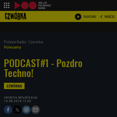
shopping_cart



WIĘCEJ
SŁUCHAJ

Polskie Radio
Czwórka
Polecamy
PODCAST#1 - Pozdro
Techno!
ostatnia aktualizacja:
16.08.2018 12:00