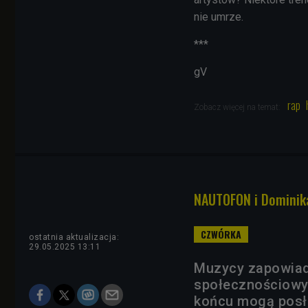
nie umrze.
***
gV
rap
Zobacz więcej na temat:
NAUTOFON i Dominik
ostatnia aktualizacja:
29.05.2025 13:11
Muzycy zapowiada
społecznościowyc
końcu mogą posłu