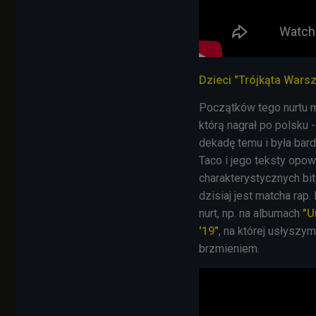
Dzieci "Trójkąta Wars
Początków tego nurtu 
którą nagrał po polsku 
dekadę temu i była bar
Taco i jego teksty opo
charakterystycznych b
dzisiaj jest matcha rap
nurt, np. na albumach
"U
'19"
, na której usłyszy
brzmieniem.