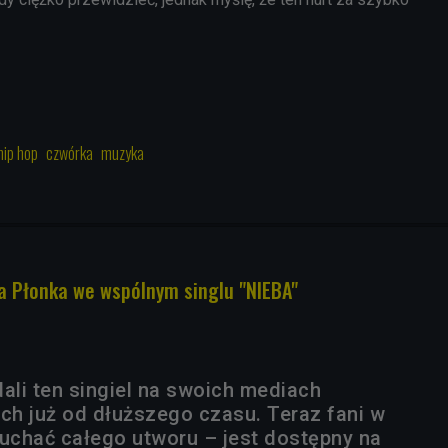
hip hop
czwórka
muzyka
a Płonka we wspólnym singlu "NIEBA"
li ten singiel na swoich mediach
h już od dłuższego czasu. Teraz fani w
chać całego utworu – jest dostępny na