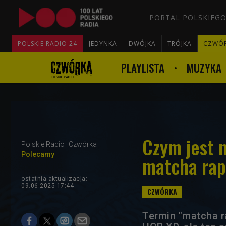
PORTAL POLSKIEGO
POLSKIE RADIO 24
JEDYNKA
DWÓJKA
TRÓJKA
CZWÓ
PLAYLISTA
MUZYKA
Czym jest n
Polskie Radio
Czwórka
Polecamy
matcha ra
ostatnia aktualizacja:
09.06.2025 17:44
Termin "matcha r