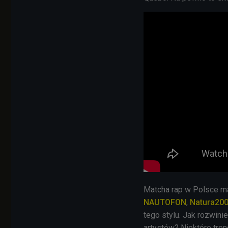
Matcha rap w Polsce ma 
NAUTOFON
,
Natura20
tego stylu. Jak rozwini
artystów? Niektóre tren