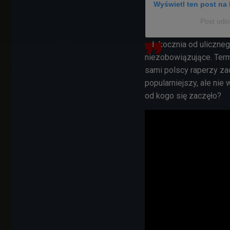
Wyświetl ten post na 
Post udo
odskocznia od ulicznego
niezobowiązujące. Term
sami polscy raperzy za
popularniejszy, ale nie
od kogo się zaczęło?