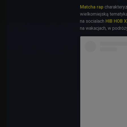
Matcha rap
charakteryz
wielkomiejską tematyk
na socialach
HIB HOB 
na wakacjach, w podróży,