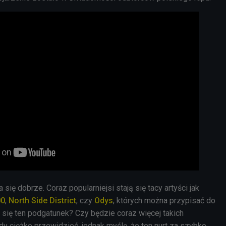
się dobrze. Coraz popularniejsi stają się tacy artyści jak
00
,
North Side District
, czy
Odys
, których można przypisać do
e się ten podgatunek? Czy będzie coraz więcej takich
dy ciężko przewidzieć, jednak myślę, że ten nurt za szybko