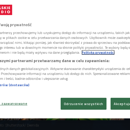
yl istnieje już od dawna. Dzisiaj
ymi twórcami tego podgatunku jest
., czy duet BSK.
Twoją prywatność
artnerzy przechowujemy lub uzyskujemy dostęp do informacji na urządzeniu, takich jak
ory w plikach cookie w celu przetwarzania danych osobowych. Użytkownik może zaakcep
arządzać nimi, klikając poniżej, jak również skorzystać z prawa do sprzeciwu na podsta
go interesu lub w dowolnym momencie na stronie polityki prywatności. Te wybory będą 
nerom i nie będą miały wpływu na dane przeglądania.
Polityka prywatności
szymi partnerami przetwarzamy dane w celu zapewnienia:
dnych danych geolokalizacyjnych. Aktywne skanowanie charakterystyki urządzenia do ce
i. Przechowywanie informacji na urządzeniu lub dostęp do nich. Spersonalizowane reklamy 
m i treści, badnie odbiorców i ulepszanie usług.
nerów (dostawców)
a zaawansowane
Odrzucenie wszystkich
Akceptuj
to: Shutterstock/ Deenida