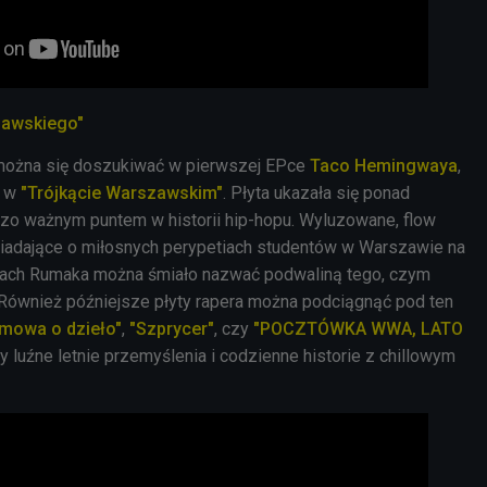
zawskiego"
można się doszukiwać w pierwszej EPce
Taco Hemingwaya
,
- w
"Trójkącie Warszawskim"
. Płyta ukazała się ponad
dzo ważnym puntem w historii hip-hopu. Wyluzowane, flow
wiadające o miłosnych perypetiach studentów w Warszawie na
itach Rumaka można śmiało nazwać podwaliną tego, czym
. Również późniejsze płyty rapera można podciągnąć pod ten
mowa o dzieło"
,
"Szprycer"
, czy
"POCZTÓWKA WWA, LATO
my luźne letnie przemyślenia i codzienne historie z chillowym