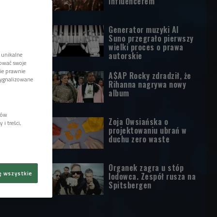
influencerem
Generator muzyki AI
Suno przegrało pierwszy
wielki proces o prawa
autorskie
 unikalne
tować swoje
wie prawnie
A$AP Rocky zdradził, że
sygnalizowane
Rihanna nagrywa nowy
album
lów
Zoja Owsiańska o
i treści,
projektowaniu ubrań w
duchu zero waste
Organek zagra u stóp
ę wszystkie
lodowca. Zespół rusza na
Spitsbergen