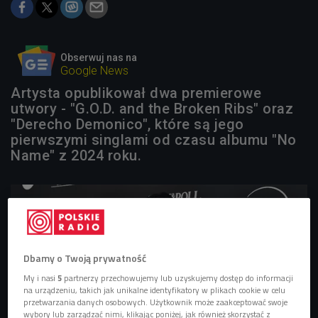
Obserwuj nas na
Google News
Artysta opublikował dwa premierowe
utwory - "G.O.D. and the Broken Ribs" oraz
"Derecho Demonico", które są jego
pierwszymi singlami od czasu albumu "No
Name" z 2024 roku.
Dbamy o Twoją prywatność
My i nasi
5
partnerzy przechowujemy lub uzyskujemy dostęp do informacji
na urządzeniu, takich jak unikalne identyfikatory w plikach cookie w celu
przetwarzania danych osobowych. Użytkownik może zaakceptować swoje
wybory lub zarządzać nimi, klikając poniżej, jak również skorzystać z