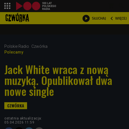
shopping_cart



WIĘCEJ
SŁUCHAJ

Polskie Radio
Czwórka
Polecamy
Jack White wraca z nową
muzyką. Opublikował dwa
nowe single
ostatnia aktualizacja:
05.04.2026 11:59