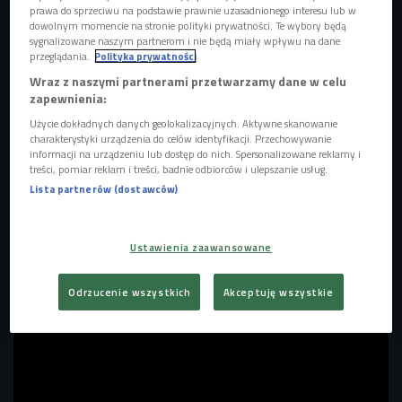
prawa do sprzeciwu na podstawie prawnie uzasadnionego interesu lub w
dowolnym momencie na stronie polityki prywatności. Te wybory będą
sygnalizowane naszym partnerom i nie będą miały wpływu na dane
Jack White
Foto: Scott Kirkland/Shutterstock/East News
przeglądania.
Polityka prywatności
Wraz z naszymi partnerami przetwarzamy dane w celu
Premiera singli zbiegła się z kolejnym występem Jacka
zapewnienia:
White’a w programie
Saturday Night Live
,
gdzie artysta
Użycie dokładnych danych geolokalizacyjnych. Aktywne skanowanie
pojawił się jako gość muzyczny już po raz szósty
.
Oba
charakterystyki urządzenia do celów identyfikacji. Przechowywanie
informacji na urządzeniu lub dostęp do nich. Spersonalizowane reklamy i
utwory zostały wyprodukowane samodzielnie przez
treści, pomiar reklam i treści, badnie odbiorców i ulepszanie usług.
White’a, co wpisuje się w jego wieloletnią filozofię pełnej
Lista partnerów (dostawców)
kontroli nad procesem twórczym. W nagraniach towarzyszy
mu sprawdzony skład koncertowy:
Patrick Keeler
(perkusja),
Dominic Davis
(bas) i
Bobby Emmett
Ustawienia zaawansowane
(instrumenty klawiszowe).
Odrzucenie wszystkich
Akceptuję wszystkie