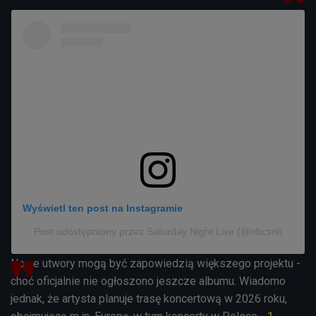
Wyświetl ten post na Instagramie
Post udostępniony przez Saturday Night Live (@nbcsnl)
Nowe utwory mogą być zapowiedzią większego projektu -
choć oficjalnie nie ogłoszono jeszcze albumu. Wiadomo
jednak, że artysta planuje trasę koncertową w 2026 roku,