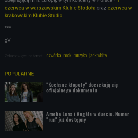
obejmującą m.in. Europę, w tym koncerty w Polsce -
1
czerwca w warszawskim Klubie Stodoła
oraz
czerwca w
krakowskim Klubie Studio.
***
gV
czwórka
rock
muzyka
jack white
Zobacz więcej na temat:
POPULARNE
"Kochane kłopoty" doczekają się
oficjalnego dokumentu
Amelie Lens i Angèle w duecie. Numer
"run" już dostępny