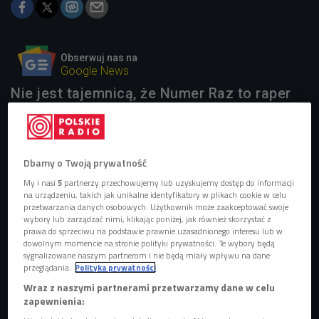
Obserwuj nas na
Google News
Nie jest tajemnicą, że Numer Raz to raper
zafascynowany twórczością Depeche
Mode. W podcaście "Wychowani na
Depeszach" dzieli się swoją pasją, a
sobotni wieczór zaprasza na audycję pod
Dbamy o Twoją prywatność
tym samym tytułem - to audycja dla
My i nasi
5
partnerzy przechowujemy lub uzyskujemy dostęp do informacji
wszystkich, którzy dorastali przy muzyce
na urządzeniu, takich jak unikalne identyfikatory w plikach cookie w celu
Depeche Mode, ale nie tylko.
przetwarzania danych osobowych. Użytkownik może zaakceptować swoje
wybory lub zarządzać nimi, klikając poniżej, jak również skorzystać z
prawa do sprzeciwu na podstawie prawnie uzasadnionego interesu lub w
dowolnym momencie na stronie polityki prywatności. Te wybory będą
sygnalizowane naszym partnerom i nie będą miały wpływu na dane
przeglądania.
Polityka prywatności
Wraz z naszymi partnerami przetwarzamy dane w celu
zapewnienia: