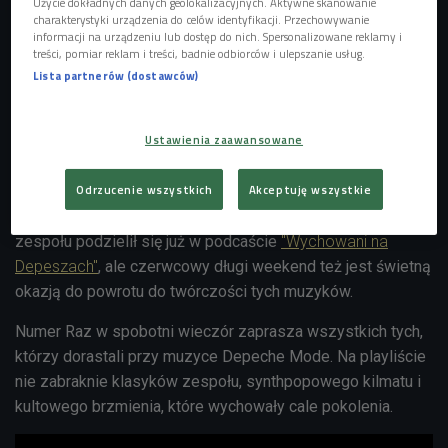
Użycie dokładnych danych geolokalizacyjnych. Aktywne skanowanie
charakterystyki urządzenia do celów identyfikacji. Przechowywanie
informacji na urządzeniu lub dostęp do nich. Spersonalizowane reklamy i
treści, pomiar reklam i treści, badnie odbiorców i ulepszanie usług.
Lista partnerów (dostawców)
Depeche Mode
Foto: imago/Oliver Willikonsky/EAST NEWS
Ustawienia zaawansowane
Dla niektórych może to być zaskakujące, ale w Czwórkowej
Odrzucenie wszystkich
Akceptuję wszystkie
redakcji najlepiej na twórczości Depeche Mode zna się
raper - Numer Raz. Swoją wiedzą na temat brytyjskiego
zespołu podzielił się już w podcaście
"Wychowani na
Depeszach"
, ale czerwcowy długi weekend też jest świetną
okazją do powrotu do twórczości tych muzyków.
Numer Raz w spobotni wieczór zaprasza wszystkich tych,
którzy dorastali przy muzyce Depeche Mode. Na playliście
nie zabraknie klasyków zespołu, synthpopowego kilmatu i
kultowego brzmienia, które wychowały cale pokolenia.