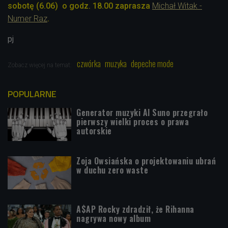
sobotę (6.06) o godz. 18.00 zaprasza
Michał Witak -
Numer Raz
.
pj
czwórka
muzyka
depeche mode
Zobacz więcej na temat:
POPULARNE
Generator muzyki AI Suno przegrało
pierwszy wielki proces o prawa
autorskie
Zoja Owsiańska o projektowaniu ubrań
w duchu zero waste
A$AP Rocky zdradził, że Rihanna
nagrywa nowy album