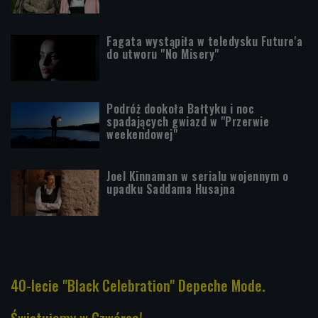
Fagata wystąpiła w teledysku Future'a
do utworu "No Misery"
Podróż dookoła Bałtyku i noc
spadających gwiazd w "Przerwie
weekendowej"
Joel Kinnaman w serialu wojennym o
upadku Saddama Husajna
40-lecie "Black Celebration" Depeche Mode.
Świętujemy w Czwórce!