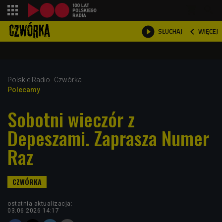
shopping_cart



WIĘCEJ
SŁUCHAJ

Polskie Radio
Czwórka
Polecamy
Sobotni wieczór z
Depeszami. Zaprasza Numer
Raz
ostatnia aktualizacja:
03.06.2026 14:17