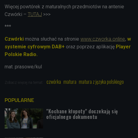
Więcej powtórek z maturalnych przedmiotów na antenie
Czwórki –
TUTAJ
>>>
***
Czwórki
można słuchać na stronie
www.czworka.online
,
w
systemie cyfrowym DAB+
oraz poprzez aplikację
Player
Polskie Radio.
mat. prasowe/kul
czwórka
matura
matura z języka polskiego
Zobacz więcej na temat:
POPULARNE
"Kochane kłopoty" doczekają się
oficjalnego dokumentu