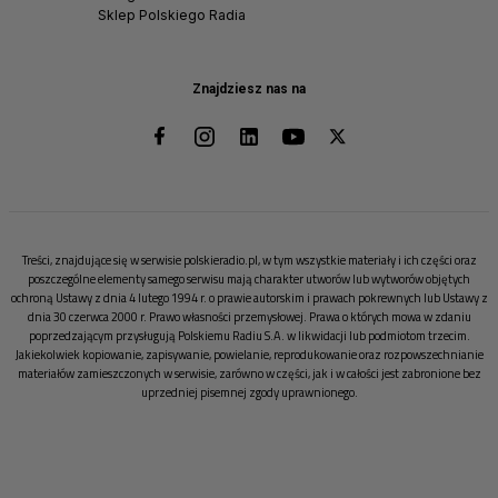
Sklep Polskiego Radia
Znajdziesz nas na
Treści, znajdujące się w serwisie polskieradio.pl, w tym wszystkie materiały i ich części oraz
poszczególne elementy samego serwisu mają charakter utworów lub wytworów objętych
ochroną Ustawy z dnia 4 lutego 1994 r. o prawie autorskim i prawach pokrewnych lub Ustawy z
dnia 30 czerwca 2000 r. Prawo własności przemysłowej. Prawa o których mowa w zdaniu
poprzedzającym przysługują Polskiemu Radiu S.A. w likwidacji lub podmiotom trzecim.
Jakiekolwiek kopiowanie, zapisywanie, powielanie, reprodukowanie oraz rozpowszechnianie
materiałów zamieszczonych w serwisie, zarówno w części, jak i w całości jest zabronione bez
uprzedniej pisemnej zgody uprawnionego.