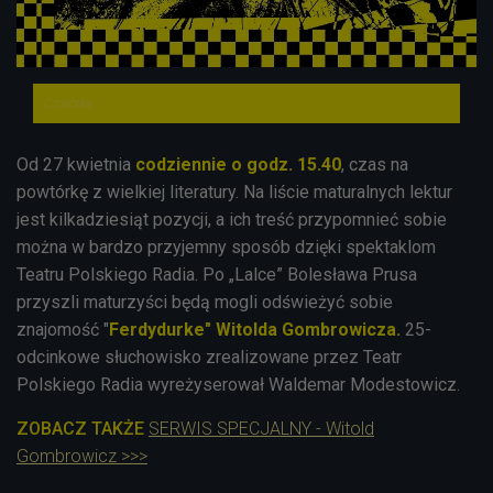


14'53
"Ferdydurke" Witolda Gombrowicza - cz. 13.
Czwórka


15'09
"Ferdydurke" Witolda Gombrowicza - cz. 14.
Od 27 kwietnia
codziennie
o godz. 15.40
, czas na
powtórkę z wielkiej literatury. Na liście maturalnych lektur


14'57
jest kilkadziesiąt pozycji, a ich treść przypomnieć sobie
można w bardzo przyjemny sposób dzięki spektaklom
"Ferdydurke" Witolda Gombrowicza - cz. 15.
Teatru Polskiego Radia. Po „Lalce” Bolesława Prusa


przyszli maturzyści będą mogli odświeżyć sobie
15'02
znajomość "
Ferdydurke"
Witolda
Gombrowicza.
25-
"Ferdydurke" Witolda Gombrowicza - cz. 16.
odcinkowe słuchowisko zrealizowane przez Teatr
Polskiego Radia wyreżyserował Waldemar Modestowicz.


15'17
ZOBACZ TAKŻE
SERWIS SPECJALNY - Witold
"Ferdydurke" Witolda Gombrowicza - cz. 17.
Gombrowicz >>>


15'40