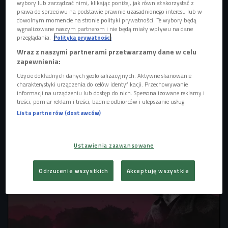


wybory lub zarządzać nimi, klikając poniżej, jak również skorzystać z
15'19
prawa do sprzeciwu na podstawie prawnie uzasadnionego interesu lub w
dowolnym momencie na stronie polityki prywatności. Te wybory będą
"Ferdydurke" Witolda Gombrowicza - cz. 2.
sygnalizowane naszym partnerom i nie będą miały wpływu na dane
przeglądania.
Polityka prywatności


15'27
Wraz z naszymi partnerami przetwarzamy dane w celu
zapewnienia:
"Ferdydurke" Witolda Gombrowicza - cz. 3.
Użycie dokładnych danych geolokalizacyjnych. Aktywne skanowanie
charakterystyki urządzenia do celów identyfikacji. Przechowywanie


15'11
informacji na urządzeniu lub dostęp do nich. Spersonalizowane reklamy i
treści, pomiar reklam i treści, badnie odbiorców i ulepszanie usług.
"Ferdydurke" Witolda Gombrowicza - cz. 4.
Lista partnerów (dostawców)


13'54
Ustawienia zaawansowane
"Ferdydurke" Witolda Gombrowicza - cz. 5.


Odrzucenie wszystkich
Akceptuję wszystkie
14'50
"Ferdydurke" Witolda Gombrowicza - cz. 6.


14'23