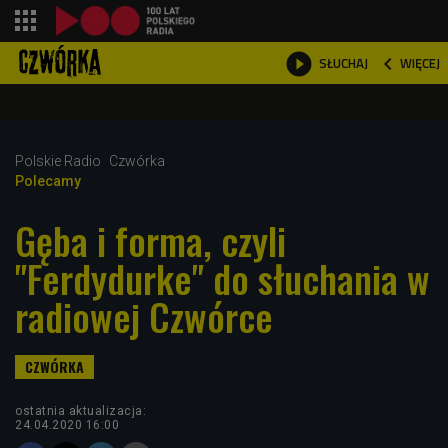
shopping_cart



WIĘCEJ
SŁUCHAJ

Polskie Radio
Czwórka
Polecamy
Gęba i forma, czyli
"Ferdydurke" do słuchania w
radiowej Czwórce
ostatnia aktualizacja:
24.04.2020 16:00