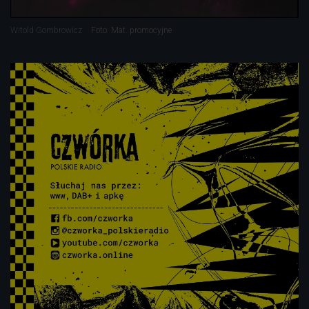
"Ferdydurke" Witolda Gombrowicza - cz. 7.
Witold Gombrowicz
Foto: Mat. promocyjne


14'48
"Ferdydurke" Witolda Gombrowicza - cz. 8.


14'43
"Ferdydurke" Witolda Gombrowicza - cz. 9.


12'41
"Ferdydurke" Witolda Gombrowicza - cz. 10.


15'24
"Ferdydurke" Witolda Gombrowicza - cz. 11.


15'05
"Ferdydurke" Witolda Gombrowicza - cz. 12.