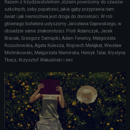
Razem z trzydziestoletnim Józiem powrócimy do czasów
"Ferdydurke" Witolda Gombrowicza - cz. 18.
szkolnych, żeby popatrzeć, jakie gęby przyprawia nam
świat i jak niemożliwa jest droga do dorosłości. W roli


15'07
głównego bohatera usłyszymy Jarosława Gajewskiego, w
obsadzie same znakomitości: Piotr Adamczyk, Jacek
"Ferdydurke" Witolda Gombrowicza - cz. 19
Braciak, Grzegorz Damięcki, Adam Ferency, Małgorzata


Kożuchowska, Agata Kulesza, Wojciech Malajkat, Wiesław
15'20
Michnikowski, Małgorzata Niemirska, Henryk Talar, Krystyna
"Ferdydurke" Witolda Gombrowicza - cz. 20
Tkacz, Krzysztof Wakuliński i inni.


16'46
"Ferdydurke" Witolda Gombrowicza - cz. 21


14'26
"Ferdydurke" Witolda Gombrowicza - cz. 22


15'07
"Ferdydurke" Witolda Gombrowicza - cz. 23