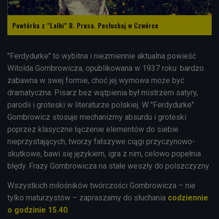
Powtórka z "Lalki" B. Prusa. Posłuchaj w Czwórce
"Ferdydurke" to wybitna i niezmiennie aktualna powieść
Witolda Gombrowicza, opublikowana w 1937 roku: bardzo
zabawna w swej formie, choć jej wymowa może być
dramatyczna. Pisarz bez wątpienia był mistrzem satyry,
parodii i groteski w literaturze polskiej. W "Ferdydurke"
Gombrowicz stosuje mechanizmy absurdu i groteski
poprzez klasyczne łączenie elementów do siebie
nieprzystających, tworzy fałszywe ciągi przyczynowo-
skutkowe, bawi się językiem, igra z nim, celowo popełnia
błędy. Frazy Gombrowicza na stałe weszły do polszczyzny.
Wszystkich miłośników twórczości Gombrowicza – nie
tylko maturzystów – zapraszamy do słuchania
codziennie
o godzinie 15.40
.