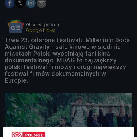
Obserwuj nas na
Google News
Trwa 23. odsłona festiwalu Millenium Docs
Against Gravity - sale kinowe w siedmiu
miastach Polski wypełniają fani kina
dokumentalnego. MDAG to największy
polski festiwal filmowy i drugi największy
festiwal filmów dokumentalnych w
Europie.