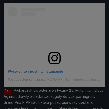
Wyświetl ten post na Instagramie
Post udostępniony przez MDAG (@millenniumdocsagainstgravity)
Karol Piekarczyk dyrektor artystyczny 23. Millennium Docs
Against Gravity zdradzi szczegóły dotyczące nagrody
Grand Prix FIPRESCI, która po raz pierwszy zostanie
wręczona twórcom najlepszego filmu dokumentalnego roku