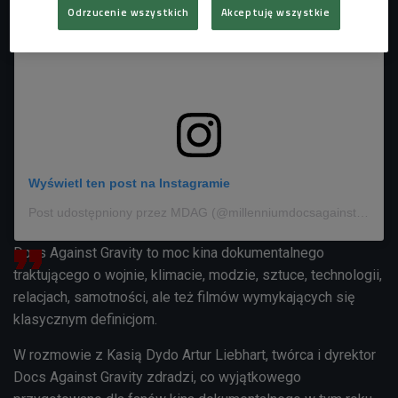
Odrzucenie wszystkich
Akceptuję wszystkie
Wyświetl ten post na Instagramie
Post udostępniony przez MDAG (@millenniumdocsagainstgravity)
Docs Against Gravity to moc kina dokumentalnego
traktującego o wojnie, klimacie, modzie, sztuce, technologii,
relacjach, samotności, ale też filmów wymykających się
klasycznym definicjom.
W rozmowie z Kasią Dydo Artur Liebhart, twórca i dyrektor
Docs Against Gravity zdradzi, co wyjątkowego