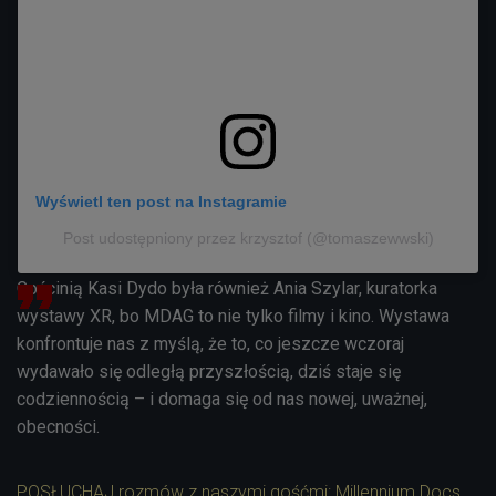
Wyświetl ten post na Instagramie
Post udostępniony przez krzysztof (@tomaszewwski)
Gościnią Kasi Dydo była również Ania Szylar, kuratorka
wystawy XR, bo MDAG to nie tylko filmy i kino.
Wystawa
konfrontuje nas z myślą, że to, co jeszcze wczoraj
wydawało się odległą przyszłością, dziś staje się
codziennością – i domaga się od nas nowej, uważnej,
obecności.
POSŁUCHAJ rozmów z naszymi gośćmi: Millennium Docs