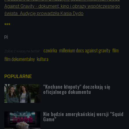
Against Gravity - dokument, kino i obrazy współczesnego
świata. Audycję prowadziła Kasia Dydo
***
pj
czwórka
millenium docs against gravity
film
Zobacz więcej na temat:
film dokumentalny
kultura
POPULARNE
"Kochane kłopoty" doczekają się
oficjalnego dokumentu
Nie będzie amerykańskiej wersji "Squid
Game"