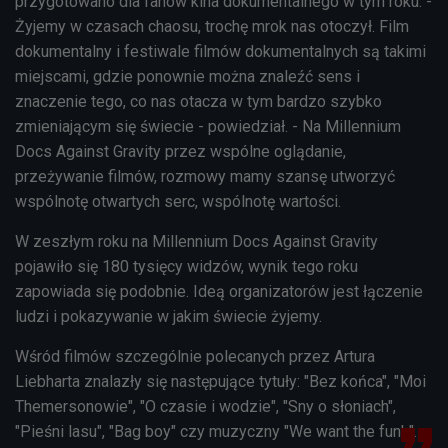
przygotowano dla fanów kina dokumentalnego w tym roku. -
Żyjemy w czasach chaosu, trochę mrok nas otoczył. Film
dokumentalny i festiwale filmów dokumentalnych są takimi
miejscami, gdzie ponownie można znaleźć sens i
znaczenie tego, co nas otacza w tym bardzo szybko
zmieniającym się świecie - powiedział. - Na Millennium
Docs Against Gravity przez wspólne oglądanie,
przeżywanie filmów, rozmowy mamy szansę utworzyć
wspólnotę otwartych serc, wspólnotę wartości.
W zeszłym roku na Millennium Docs Against Gravity
pojawiło się 180 tysięcy widzów, wynik tego roku
zapowiada się podobnie. Ideą organizatorów jest łączenie
ludzi i pokazywanie w jakim świecie żyjemy.
Wśród filmów szczególnie polecanych przez Artura
Liebharta znalazły się następujące tytuły: "Bez końca", "Moi
Themersonowie", "O czasie i wodzie", "Sny o słoniach",
"Pieśni lasu", "Bag boy" czy muzyczny "We want the funk".