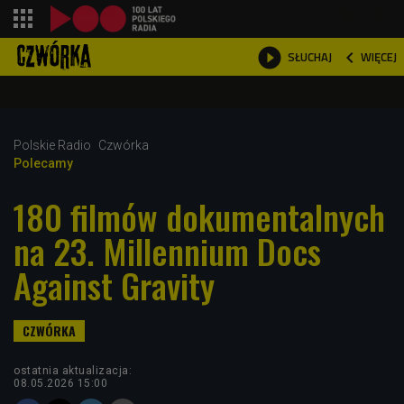
shopping_cart



WIĘCEJ
SŁUCHAJ

Polskie Radio
Czwórka
Polecamy
180 filmów dokumentalnych
na 23. Millennium Docs
Against Gravity
ostatnia aktualizacja:
08.05.2026 15:00