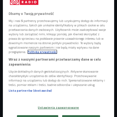
Dbamy o Twoją prywatność
My i nasi
5
partnerzy przechowujemy lub uzyskujemy dostęp do informacji
na urządzeniu, takich jak unikalne identyfikatory w plikach cookie w celu
Kadr z filmu "Mentor"
Foto: mat.pras./MDAG
przetwarzania danych osobowych. Użytkownik może zaakceptować swoje
wybory lub zarządzać nimi, klikając poniżej, jak również skorzystać z
Tegorocznym hasłem festiwalu Millenium Docs Against
prawa do sprzeciwu na podstawie prawnie uzasadnionego interesu lub w
dowolnym momencie na stronie polityki prywatności. Te wybory będą
Gravity
są "
Poszukiwania".
Z jednej strony odnosi się ono
sygnalizowane naszym partnerom i nie będą miały wpływu na dane
do pracy twórców i twórczyń, którzy są w nieustannym
przeglądania.
Polityka prywatności
poszukiwaniu najlepszych sposobów na opowiadanie o
Wraz z naszymi partnerami przetwarzamy dane w celu
rzeczywistości. Z drugiej - do festiwalowej publiczności,
zapewnienia:
która szuka w programie MDAG wiedzy, inspiracji i narzędzi
Użycie dokładnych danych geolokalizacyjnych. Aktywne skanowanie
charakterystyki urządzenia do celów identyfikacji. Przechowywanie
do zrozumienia świata. To wspólne poszukiwanie czegoś
informacji na urządzeniu lub dostęp do nich. Spersonalizowane reklamy i
więcej: porozumienia i wspólnych wartości, w czasach
treści, pomiar reklam i treści, badnie odbiorców i ulepszanie usług.
polaryzacji i niepewności.
Lista partnerów (dostawców)
Ustawienia zaawansowane