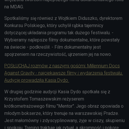
na MDAG.
Spotkaliśmy się również z Wojtkiem Diduszko, dyrektorem
Konkursu Polskiego, który uchylił rąbka tajemnicy
dotyczącej układania programu tak dużego festiwalu. -
Wybieramy najlepsze filmy dokumentalne, które powstały
na świecie - podkreślił. - Film dokumentalny jest
spojrzeniem na rzeczywistość, ujrzeniem jej na nowo.
POSŁUCHAJ rozmów z naszymi gośćmi: Millennium Docs
Against Gravity - najciekawsze filmy i wydarzenia festiwalu.
Audycję prowadziła Kasia Dydo
W drugiej godzinie audycji Kasia Dydo spotkała się z
Krzystofem Tomaszewskim reżyserem
krótkometrażowego filmu "Mentor". Jego obraz opowiada o
młodym bokserze, który trenuje na warszawskiej Pradze.
Jest małomówny i zdyscyplinowany, żyje w ciszy, skupieniu
i spokoju. Trening traktuje jak rytuał, a skromność i pokorę