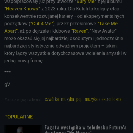
współpracowały już przy utworze
"Bury Me"
z jej albumu
"
Heaven Knows"
z 2023 roku. Dla Keleli to kolejny etap
konsekwentnie rozwijanej kariery - od eksperymentalnych
początków (
"Cut 4 Me"
), przez przełomowe
"Take Me
Apart"
, aż po dojrzałe i klubowe
"Raven"
. "New Avatar"
może okazać się jej najbardziej osobistym i jednocześnie
najbardziej stylistycznie odważnym projektem – takim,
który łączy wszystkie dotychczasowe wcielenia artystki w
jedną, nową formę.
***
gV
czwórka
muzyka
pop
muzyka elektroniczna
Zobacz więcej na temat:
POPULARNE
Fagata wystąpiła w teledysku Future'a
do utworu "No Misery"