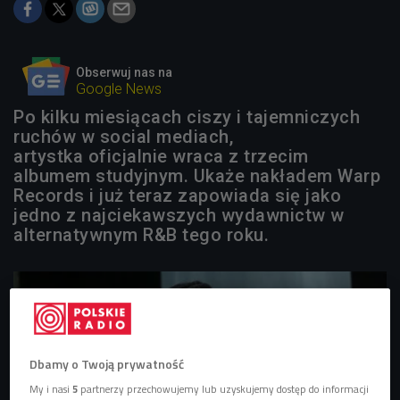
Obserwuj nas na
Google News
Po kilku miesiącach ciszy i tajemniczych
ruchów w social mediach,
artystka oficjalnie wraca z trzecim
albumem studyjnym. Ukaże nakładem Warp
Records i już teraz zapowiada się jako
jedno z najciekawszych wydawnictw w
alternatywnym R&B tego roku.
Dbamy o Twoją prywatność
My i nasi
5
partnerzy przechowujemy lub uzyskujemy dostęp do informacji