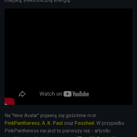
miejską, elektroniczną energią.
Na "New Avatar" pojawią się gościnnie m.in.
PinkPantheress
,
A. K. Paul
oraz
Fousheé
. W przypadku
PinkPantheress nie jest to pierwszy raz - artystki