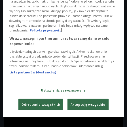
na urządzeniu, takich jak unikalne identyfikatory w plikach cookie w celu
przetwarzania danych osobowych. Użytkownik może zaakceptować swoje
wybory lub zarządzać nimi, klikając poniżej, jak również skorzystać z
prawa do sprzeciwu na podstawie prawnie uzasadnionego interesu lub w
dowolnym momencie na stronie polityki prywatności. Te wybory będą
sygnalizowane naszym partnerom i nie będą miały wpływu na dane
Kelela
Foto: Sebastien Fremont / Starface/STARFACE PHOTO /East News
przeglądania.
Polityka prywatności
Wraz z naszymi partnerami przetwarzamy dane w celu
"New Avatar"
będzie następcą znakomicie przyjętego
zapewnienia:
albumu
"
Raven"
z 2023 roku oraz późniejszych projektów -
Użycie dokładnych danych geolokalizacyjnych. Aktywne skanowanie
remixów i koncertowego
"In the Blue Light"
z
charakterystyki urządzenia do celów identyfikacji. Przechowywanie
informacji na urządzeniu lub dostęp do nich. Spersonalizowane reklamy i
2025. Artystka zapowiada jednak wyraźną zmianę kierunku.
treści, pomiar reklam i treści, badnie odbiorców i ulepszanie usług.
O ile "Raven" zanurzało się głęboko w klubowej elektronice i
Lista partnerów (dostawców)
estetyce rave, nowy materiał ma być bardziej hybrydowy -
łączący shoegaze, grunge, R&B i elektronikę. To powrót do
jej wcześniejszych inspiracji z czasów sceny indie w
Ustawienia zaawansowane
Waszyngtonie.
Odrzucenie wszystkich
Akceptuję wszystkie