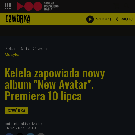
shopping_cart



WIĘCEJ
SŁUCHAJ

Polskie Radio
Czwórka
Muzyka
Kelela zapowiada nowy
album "New Avatar".
Premiera 10 lipca
ostatnia aktualizacja:
06.05.2026 13:10