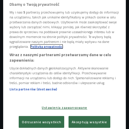
Dbamy o Twoją prywatność
My i nasi
5
partnerzy przechowujemy lub uzyskujemy dostęp do informacji
na urządzeniu, takich jak unikalne identyfikatory w plikach cookie w celu
Kasia Lins
Foto: Czwórka/Martyna Ogonek
przetwarzania danych osobowych. Użytkownik może zaakceptować swoje
wybory lub zarządzać nimi, klikając poniżej, jak również skorzystać z
Sensacyjny, kobiecy album z charakterem - pisali
prawa do sprzeciwu na podstawie prawnie uzasadnionego interesu lub w
dziennikarze muzyczni po premierze pierwszej wydanej w
dowolnym momencie na stronie polityki prywatności. Te wybory będą
sygnalizowane naszym partnerom i nie będą miały wpływu na dane
Polsce płyty Kasi Lins. Album "Ostatni wiersz" ukazał się w
przeglądania.
Polityka prywatności
lutym 2018 roku, a tytułowy utwór to mały klejnot tego
Wraz z naszymi partnerami przetwarzamy dane w celu
krążka. - Ta piosenka miała bardzo dobry wpływ na losy
zapewnienia:
całego wydawnictwa. I była pierwszym znaczącym krokiem
Użycie dokładnych danych geolokalizacyjnych. Aktywne skanowanie
w mojej pracy jako kompozytorki - mówi Kasia Lins.
charakterystyki urządzenia do celów identyfikacji. Przechowywanie
informacji na urządzeniu lub dostęp do nich. Spersonalizowane reklamy i
POSŁUCHAJ
treści, pomiar reklam i treści, badnie odbiorców i ulepszanie usług.
Lista partnerów (dostawców)
Kasia Lins o kulisach powstania utworu "Wiersz ostatni"
(Muzyczny Lunch/Czwórka)
04:54
Ustawienia zaawansowane
Odrzucenie wszystkich
Akceptuję wszystkie