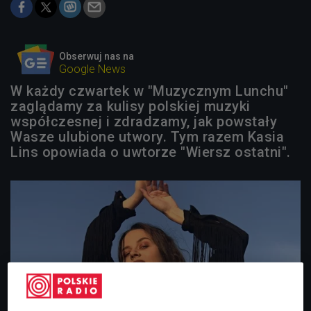
Obserwuj nas na
Google News
W każdy czwartek w "Muzycznym Lunchu"
zaglądamy za kulisy polskiej muzyki
współczesnej i zdradzamy, jak powstały
Wasze ulubione utwory. Tym razem Kasia
Lins opowiada o uwtorze "Wiersz ostatni".