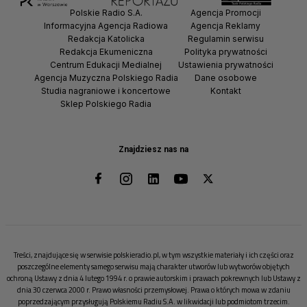
Polskie Radio S.A.
Agencja Promocji
Informacyjna Agencja Radiowa
Agencja Reklamy
Redakcja Katolicka
Regulamin serwisu
Redakcja Ekumeniczna
Polityka prywatności
Centrum Edukacji Medialnej
Ustawienia prywatności
Agencja Muzyczna Polskiego Radia
Dane osobowe
Studia nagraniowe i koncertowe
Kontakt
Sklep Polskiego Radia
Znajdziesz nas na
Treści, znajdujące się w serwisie polskieradio.pl, w tym wszystkie materiały i ich części oraz
poszczególne elementy samego serwisu mają charakter utworów lub wytworów objętych
ochroną Ustawy z dnia 4 lutego 1994 r. o prawie autorskim i prawach pokrewnych lub Ustawy z
dnia 30 czerwca 2000 r. Prawo własności przemysłowej. Prawa o których mowa w zdaniu
poprzedzającym przysługują Polskiemu Radiu S.A. w likwidacji lub podmiotom trzecim.