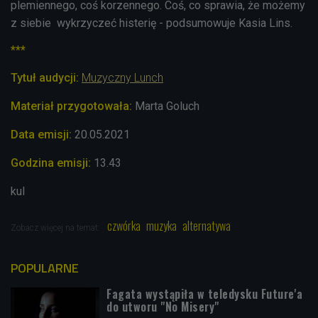
plemiennego, coś korzennego. Coś, co sprawia, że możemy
z siebie wykrzyczeć histerię - podsumowuje Kasia Lins.
***
Tytuł audycji:
Muzyczny Lunch
Materiał przygotowała:
Marta Goluch
Data emisji:
20.05.2021
Godzina emisji:
13.43
kul
czwórka
muzyka
alternatywa
Zobacz więcej na temat:
POPULARNE
Fagata wystąpiła w teledysku Future'a
do utworu "No Misery"