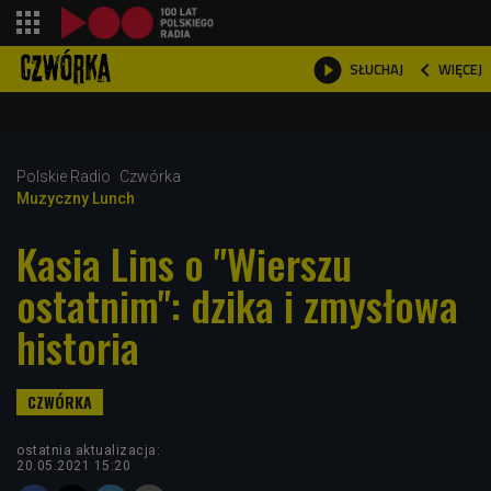
shopping_cart



WIĘCEJ
SŁUCHAJ

Polskie Radio
Czwórka
Muzyczny Lunch
Kasia Lins o "Wierszu
ostatnim": dzika i zmysłowa
historia
ostatnia aktualizacja:
20.05.2021 15:20