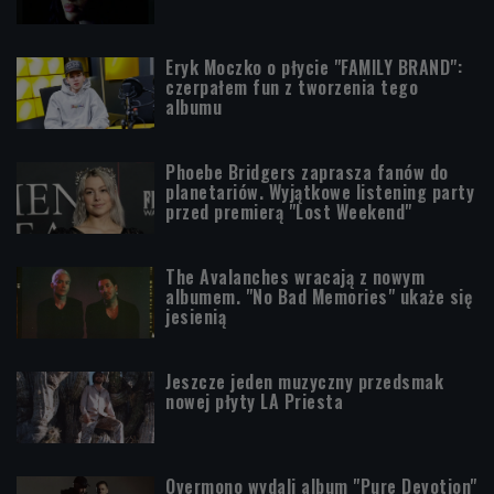
Eryk Moczko o płycie "FAMILY BRAND":
czerpałem fun z tworzenia tego
albumu
Phoebe Bridgers zaprasza fanów do
planetariów. Wyjątkowe listening party
przed premierą "Lost Weekend"
The Avalanches wracają z nowym
albumem. "No Bad Memories" ukaże się
jesienią
Jeszcze jeden muzyczny przedsmak
nowej płyty LA Priesta
Overmono wydali album "Pure Devotion"