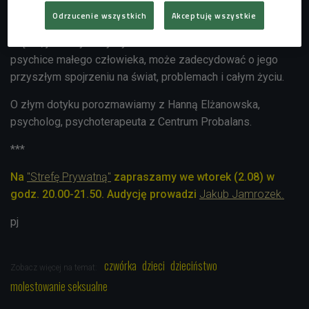
Odrzucenie wszystkich
Akceptuję wszystkie
Foto: Glow Images/ East News
Piętno, jakie wykorzystywanie seksualne odciska na
psychice małego człowieka, może zadecydować o jego
przyszłym spojrzeniu na świat, problemach i całym życiu.
O złym dotyku porozmawiamy z Hanną Elżanowska,
psycholog, psychoterapeuta z Centrum Probalans.
***
Na
"Strefę Prywatną"
zapraszamy we wtorek (2.08) w
godz. 20.00-21.50. Audycję prowadzi
Jakub Jamrozek.
pj
czwórka
dzieci
dzieciństwo
Zobacz więcej na temat:
molestowanie seksualne