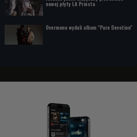
nowej płyty LA Priesta
Overmono wydali album "Pure Devotion"