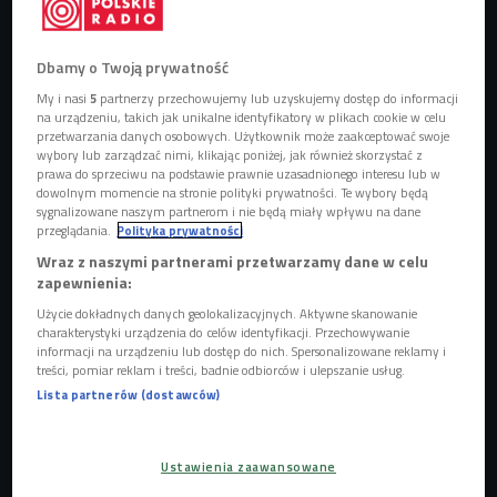
Obserwuj nas na
Dbamy o Twoją prywatność
Google News
My i nasi
5
partnerzy przechowujemy lub uzyskujemy dostęp do informacji
Dziecko wie, że ktoś może je pobić, a nawet
na urządzeniu, takich jak unikalne identyfikatory w plikach cookie w celu
odebrać mu życie. Często jednak nie zdaje
przetwarzania danych osobowych. Użytkownik może zaakceptować swoje
sobie sprawy z tego, że pan częstujący
wybory lub zarządzać nimi, klikając poniżej, jak również skorzystać z
cukierkiem lub "miły" wujek może je
prawa do sprzeciwu na podstawie prawnie uzasadnionego interesu lub w
dowolnym momencie na stronie polityki prywatności. Te wybory będą
skrzywdzić.
sygnalizowane naszym partnerom i nie będą miały wpływu na dane
przeglądania.
Polityka prywatności
Wraz z naszymi partnerami przetwarzamy dane w celu
zapewnienia:
Użycie dokładnych danych geolokalizacyjnych. Aktywne skanowanie
charakterystyki urządzenia do celów identyfikacji. Przechowywanie
informacji na urządzeniu lub dostęp do nich. Spersonalizowane reklamy i
treści, pomiar reklam i treści, badnie odbiorców i ulepszanie usług.
Lista partnerów (dostawców)
Ustawienia zaawansowane