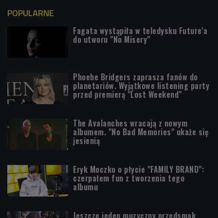
POPULARNE
Fagata wystąpiła w teledysku Future'a
do utworu "No Misery"
Phoebe Bridgers zaprasza fanów do
planetariów. Wyjątkowe listening party
przed premierą "Lost Weekend"
The Avalanches wracają z nowym
albumem. "No Bad Memories" ukaże się
jesienią
Eryk Moczko o płycie "FAMILY BRAND":
czerpałem fun z tworzenia tego
albumu
Jeszcze jeden muzyczny przedsmak