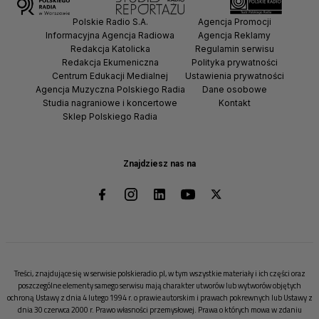
Polskie Radio S.A.
Agencja Promocji
Informacyjna Agencja Radiowa
Agencja Reklamy
Redakcja Katolicka
Regulamin serwisu
Redakcja Ekumeniczna
Polityka prywatności
Centrum Edukacji Medialnej
Ustawienia prywatności
Agencja Muzyczna Polskiego Radia
Dane osobowe
Studia nagraniowe i koncertowe
Kontakt
Sklep Polskiego Radia
Znajdziesz nas na
Treści, znajdujące się w serwisie polskieradio.pl, w tym wszystkie materiały i ich części oraz
poszczególne elementy samego serwisu mają charakter utworów lub wytworów objętych
ochroną Ustawy z dnia 4 lutego 1994 r. o prawie autorskim i prawach pokrewnych lub Ustawy z
dnia 30 czerwca 2000 r. Prawo własności przemysłowej. Prawa o których mowa w zdaniu