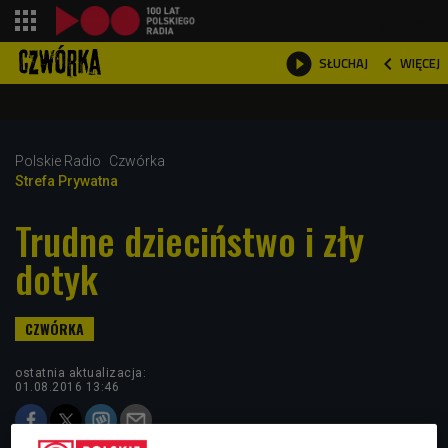
shopping_cart



WIĘCEJ
SŁUCHAJ

Polskie Radio
Czwórka
Strefa Prywatna
Trudne dzieciństwo i zły
dotyk
ostatnia aktualizacja:
01.08.2016 13:46