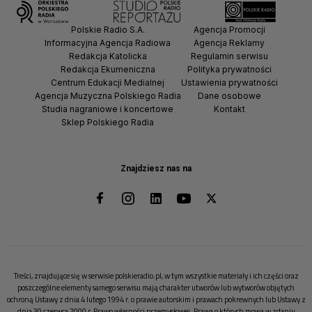
Polskie Radio S.A.
Agencja Promocji
Informacyjna Agencja Radiowa
Agencja Reklamy
Redakcja Katolicka
Regulamin serwisu
Redakcja Ekumeniczna
Polityka prywatności
Centrum Edukacji Medialnej
Ustawienia prywatności
Agencja Muzyczna Polskiego Radia
Dane osobowe
Studia nagraniowe i koncertowe
Kontakt
Sklep Polskiego Radia
Znajdziesz nas na
Treści, znajdujące się w serwisie polskieradio.pl, w tym wszystkie materiały i ich części oraz
poszczególne elementy samego serwisu mają charakter utworów lub wytworów objętych
ochroną Ustawy z dnia 4 lutego 1994 r. o prawie autorskim i prawach pokrewnych lub Ustawy z
dnia 30 czerwca 2000 r. Prawo własności przemysłowej. Prawa o których mowa w zdaniu