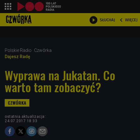
shopping_cart



WIĘCEJ
SŁUCHAJ

Polskie Radio
Czwórka
Dajesz Radę
Wyprawa na Jukatan. Co
warto tam zobaczyć?
ostatnia aktualizacja:
24.07.2017 18:33