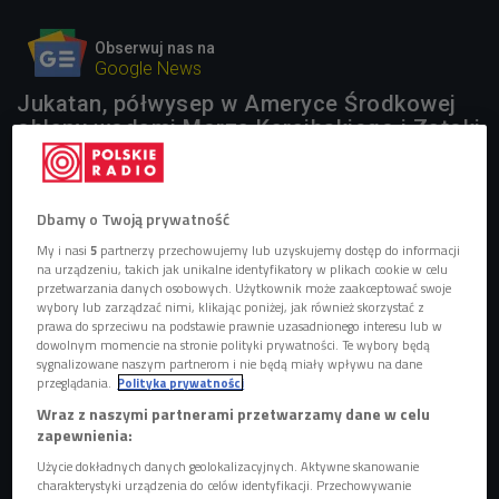
Obserwuj nas na
Google News
Jukatan, półwysep w Ameryce Środkowej
oblany wodami Morza Karaibskiego i Zatoki
Meksykańskiej, to królestwo Majów.
Odnaleziono tam liczne pozostałości tej
kultury - ruiny miast, piramidy i świątynie.
Dbamy o Twoją prywatność
My i nasi
5
partnerzy przechowujemy lub uzyskujemy dostęp do informacji
1 plik
AUDIO
na urządzeniu, takich jak unikalne identyfikatory w plikach cookie w celu
przetwarzania danych osobowych. Użytkownik może zaakceptować swoje


20'40
wybory lub zarządzać nimi, klikając poniżej, jak również skorzystać z
prawa do sprzeciwu na podstawie prawnie uzasadnionego interesu lub w
Zanim wybierzesz się na półwysep Jukatan w Meksyku -
dowolnym momencie na stronie polityki prywatności. Te wybory będą
rozmowa z Celiną Lisek-Lewicką (Dajesz radę/Czwórka)
sygnalizowane naszym partnerom i nie będą miały wpływu na dane
przeglądania.
Polityka prywatności
Wraz z naszymi partnerami przetwarzamy dane w celu
zapewnienia:
Użycie dokładnych danych geolokalizacyjnych. Aktywne skanowanie
charakterystyki urządzenia do celów identyfikacji. Przechowywanie