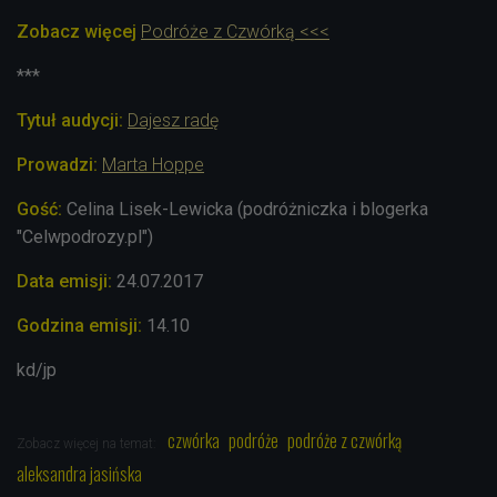
Zobacz więcej
Podróże z Czwórką <<<
***
Tytuł audycji:
Dajesz radę
Prowadzi:
Marta Hoppe
Gość:
Celina Lisek-Lewicka (podróżniczka i blogerka
"Celwpodrozy.pl")
Data emisji:
24.07.2017
Godzina emisji:
14.10
kd/jp
czwórka
podróże
podróże z czwórką
Zobacz więcej na temat:
aleksandra jasińska