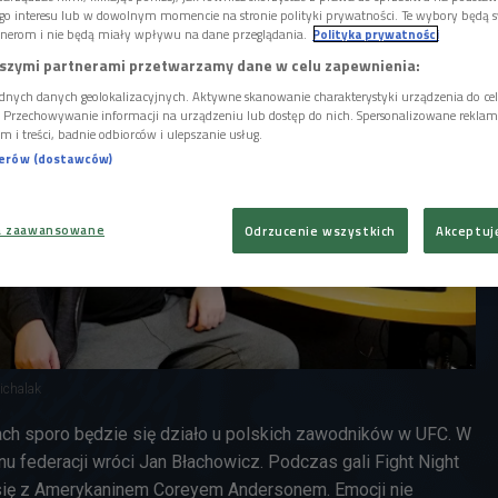
go interesu lub w dowolnym momencie na stronie polityki prywatności. Te wybory będą 
nerom i nie będą miały wpływu na dane przeglądania.
Polityka prywatności
szymi partnerami przetwarzamy dane w celu zapewnienia:
dnych danych geolokalizacyjnych. Aktywne skanowanie charakterystyki urządzenia do ce
i. Przechowywanie informacji na urządzeniu lub dostęp do nich. Spersonalizowane reklamy 
m i treści, badnie odbiorców i ulepszanie usług.
nerów (dostawców)
a zaawansowane
Odrzucenie wszystkich
Akceptuj
ichalak
ach sporo będzie się działo u polskich zawodników w UFC. W
u federacji wróci Jan Błachowicz. Podczas gali Fight Night
się z Amerykaninem Coreyem Andersonem. Emocji nie