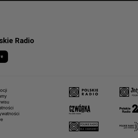
lskie Radio
re
ocji
amy
rwisu
atności
ywatności
we