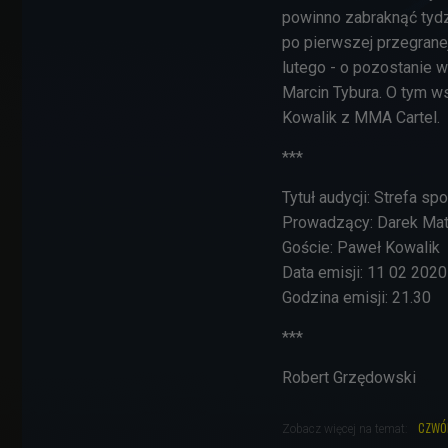
powinno zabraknąć tydz
po pierwszej przegrane
lutego - o pozostanie w
Marcin Tybura. O tym w
Kowalik z MMA Cartel.
***
Tytuł audycji: Strefa spo
Prowadzący: Darek Mat
Goście: Paweł Kowalik
Data emisji: 11 02 2020
Godzina emisji: 21.30
***
Robert Grzędowski
czwó
Zobacz więcej na temat: