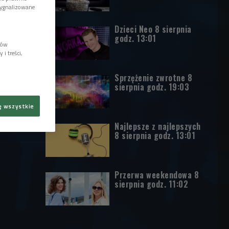
sygnalizowane
Dzieci Neo 8 sierpnia
godz. 13:01
lów
i treści,
Sprzężenie zwrotne 8
sierpnia godz. 19:03
ę wszystkie
Najlepsze z najlepszych
8 sierpnia godz. 13:01
Przerwa weekendowa 8
sierpnia godz. 11:02