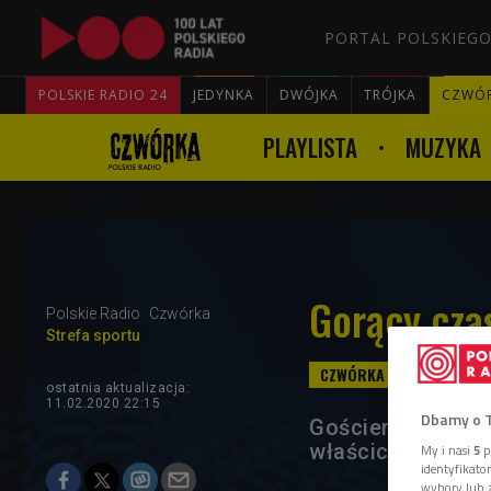
PORTAL POLSKIEGO
POLSKIE RADIO 24
JEDYNKA
DWÓJKA
TRÓJKA
CZWÓ
PLAYLISTA
MUZYKA
Gorący cz
Polskie Radio
Czwórka
Strefa sportu
ostatnia aktualizacja:
11.02.2020 22:15
Dbamy o 
Gościem wtorkow
właściciel firmy 
My i nasi
5
p
identyfikat
wybory lub z