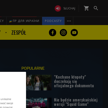
shopping_cart


SŁUCHAJ

ICY
ПР ДЛЯ УКРАЇНИ
PODCASTY
Y
ZESPÓŁ
POPULARNE
"Kochane kłopoty"
doczekają się
oficjalnego dokumentu
Nie będzie amerykańskiej
 unikalne
tować swoje
wersji "Squid Game"
wie prawnie