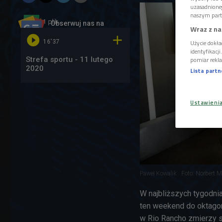
uzasadnione
naszym part
1 plik
AUDIO
Obserwuj nas na
Wraz z na
Google News


16'37
Użycie dokła
identyfikacj
Strefa sportu - 11 lutego
pomiar rekla
2020
Lista part
Ustawieni
Paweł Kowalik
Foto: Norbert M
W najbliższych tygodni
ten weekend do oktagon
w Rio Rancho zmierzy 