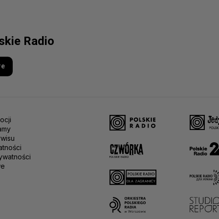
lskie Radio
re
ocji
amy
rwisu
atności
ywatności
we