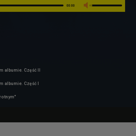
00:00
m albumie. Część II
m albumie. Część I
wrotnym"