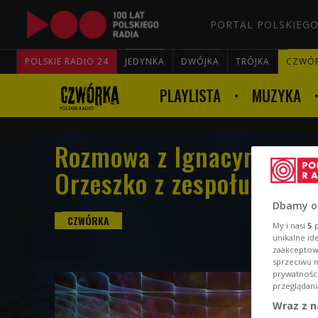
PORTAL POLSKIEGO
POLSKIE RADIO 24
JEDYNKA
DWÓJKA
TRÓJKA
CZWÓ
PLAYLISTA
MUZYKA
Rozmowa z Ignacym Maci
Orzeszko z zespołu Sztyl
Dbamy o
My i nasi
5
p
unikalne id
zaakceptowa
sprzeciwu 
prywatnośc
przeglądani
Wraz z n