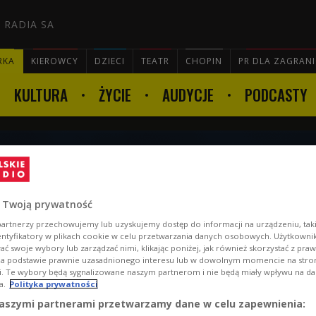
 RADIA SA
RKA
KIEROWCY
DZIECI
TEATR
CHOPIN
PR DLA ZAGRAN
KULTURA
ŻYCIE
AUDYCJE
PODCASTY

kowskim i Łukaszem
ety
 Twoją prywatność
artnerzy przechowujemy lub uzyskujemy dostęp do informacji na urządzeniu, taki
entyfikatory w plikach cookie w celu przetwarzania danych osobowych. Użytkown
ć swoje wybory lub zarządzać nimi, klikając poniżej, jak również skorzystać z pra
na podstawie prawnie uzasadnionego interesu lub w dowolnym momencie na stroni
i. Te wybory będą sygnalizowane naszym partnerom i nie będą miały wpływu na d
a.
Polityka prywatności
aszymi partnerami przetwarzamy dane w celu zapewnienia: