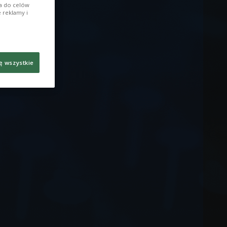
ia do celów
 reklamy i
ę wszystkie