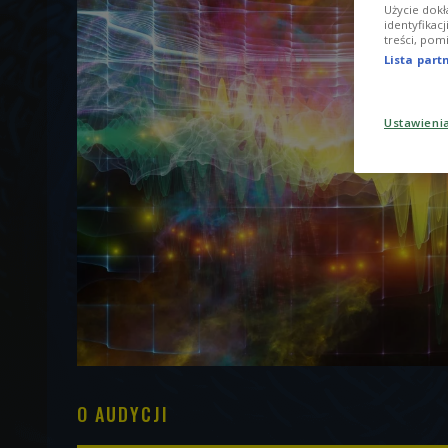
Użycie dokł
identyfikac
treści, pom
Lista par
Ustawieni
O AUDYCJI