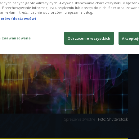
adnych danych geolokalizacyjnych. Aktywne skanowanie charakterystyki urządzen
ji. Przechowywanie informacji na urządzeniu lub dostęp do nich. Spersonalizowane
iar reklam i treści, badnie odbiorców i ulepszanie usług.
tnerów (dostawców)
a zaawansowane
Odrzucenie wszystkich
Akceptuj
Sprzężenie zwrotne
Foto: Shutterstock