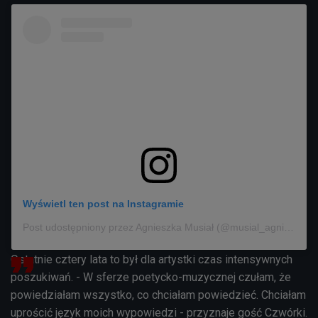
Wyświetl ten post na Instagramie
Post udostępniony przez Agnieszka Musiał (@musial_agnieszka)
Ostatnie cztery lata to był dla artystki czas intensywnych
poszukiwań. - W sferze poetycko-muzycznej czułam, że
powiedziałam wszystko, co chciałam powiedzieć. Chciałam
uprościć język moich wypowiedzi - przyznaje gość Czwórki.