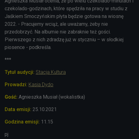
Agnieszka Musiał ocenia, że po wielu czekolado-minutach i
czekolado-godzinach, które spędziła na pracy w studiu z
Jaśkiem Smoczyńskim płyta będzie gotowa na wiosnę
2022. - Pracujemy wciąż, ale uważamy, żeby nie
przedobrzyć. Na albumie nie zabraknie też gości.
Pierwszego z nich zdradzę już w styczniu – w słodkiej
piosence - podkreśla.
***
Tytuł audycji:
Stacja Kultura
Prowadzi:
Kasia Dydo
Gość:
Agnieszka Musiał (wokalistka)
Data emisji:
25.10
.2021
Godzina emisji:
11.15
pj