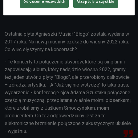
Odrzucenie wszystkich
Akceptuję wszystkie
Ostatnia płyta Agnieszki Musiał "Błogo" została wydana w
2017 roku. Na nową musimy czekać do wiosny 2022 roku.
Co więc słyszymy na koncertach?
- Te koncerty to połączenie utworów, które są singlami i
zapowiadają album, który nadejdzie wiosną 2022, gramy
też jeden utwór z płyty "Błogo", ale przerobiony całkowicie
– zdradza artystka. - A "Już się nie wstydzę" to taka trasa,
wydarzenie - konferencje ojca Adama Szustaka połączone
częścią muzyczną, przeplatane właśnie moimi piosenkami,
które zrobiliśmy z Jaśkiem Smoczyńskim, moim
producentem. On też odpowiedzialny jest za to
elektroniczne brzmienie połączone z akustycznym ukulele
- wyjaśnia.