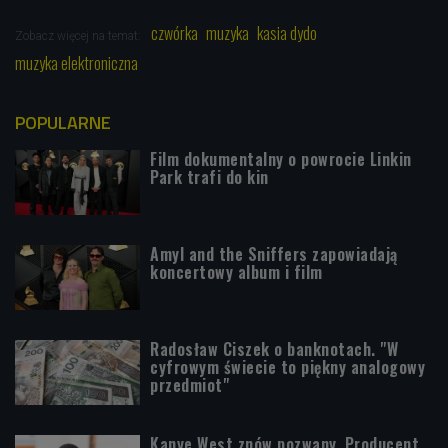
czwórka
muzyka
kasia dydo
Zobacz więcej na temat:
muzyka elektroniczna
POPULARNE
Film dokumentalny o powrocie Linkin
Park trafi do kin
Amyl and the Sniffers zapowiadają
koncertowy album i film
Radosław Ciszek o banknotach. "W
cyfrowym świecie to piękny analogowy
przedmiot"
Kanye West znów pozwany. Producent