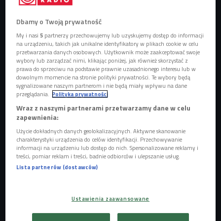
Dbamy o Twoją prywatność
My i nasi
5
partnerzy przechowujemy lub uzyskujemy dostęp do informacji
Aga Musiał
Foto: Paweł Kocan
na urządzeniu, takich jak unikalne identyfikatory w plikach cookie w celu
przetwarzania danych osobowych. Użytkownik może zaakceptować swoje
Agnieszka Musiał od połowy października pozostaje w
wybory lub zarządzać nimi, klikając poniżej, jak również skorzystać z
prawa do sprzeciwu na podstawie prawnie uzasadnionego interesu lub w
trasie koncertowej. - Rzeczywiście ostatnio spędzam cały
dowolnym momencie na stronie polityki prywatności. Te wybory będą
czas na walizkach. Bardzo się z tego powodu cieszę i
sygnalizowane naszym partnerom i nie będą miały wpływu na dane
przeglądania.
Polityka prywatności
myślę, że niejeden muzyk mnie rozumie - przyznaje w
Wraz z naszymi partnerami przetwarzamy dane w celu
rozmowie z Kasią Dydo. - Spotkanie z fanami, ze
zapewnienia:
słuchaczami to ogromna radość dla nas wszystkich -
Użycie dokładnych danych geolokalizacyjnych. Aktywne skanowanie
dodaje.
charakterystyki urządzenia do celów identyfikacji. Przechowywanie
informacji na urządzeniu lub dostęp do nich. Spersonalizowane reklamy i
treści, pomiar reklam i treści, badnie odbiorców i ulepszanie usług.
POSŁUCHAJ
Lista partnerów (dostawców)
Agnieszka Musiał opowiada o swoim singlu "Już się nie
wstydzę" i nadchodzącej płycie (Stacja Kultura/Czwórka)
Ustawienia zaawansowane
13:14