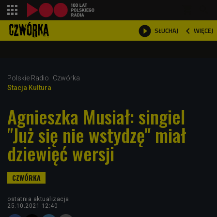
shopping_cart



WIĘCEJ
SŁUCHAJ

Polskie Radio
Czwórka
Stacja Kultura
Agnieszka Musiał: singiel
"Już się nie wstydzę" miał
dziewięć wersji
ostatnia aktualizacja:
25.10.2021 12:40