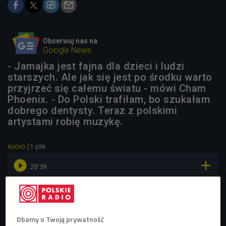
Obserwuj nas na
Google News
- Jamajka jest fajna dla dzieci i ludzi
starszych. Ale jak się jest po środku warto
przyjrzeć się całemu światu - mówi Cham
Phoenix. - Do Polski trafiłam, bo szukałam
dobrego dentysty. Teraz z polskimi
artystami robię muzykę.
1 plik
AUDIO


20'39
Wywiad z Cham Phoenix i Ictus Sound System
(Czwórka/DJ Pasmo)
Dbamy o Twoją prywatność