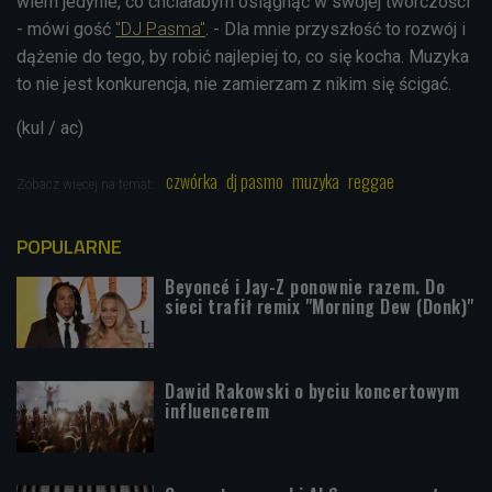
wiem jedynie, co chciałabym osiągnąć w swojej twórczości
- mówi gość
"DJ Pasma"
. - Dla mnie przyszłość to rozwój i
dążenie do tego, by robić najlepiej to, co się kocha. Muzyka
to nie jest konkurencja, nie zamierzam z nikim się ścigać.
(kul / ac)
czwórka
dj pasmo
muzyka
reggae
Zobacz więcej na temat:
POPULARNE
Beyoncé i Jay-Z ponownie razem. Do
sieci trafił remix "Morning Dew (Donk)"
Dawid Rakowski o byciu koncertowym
influencerem