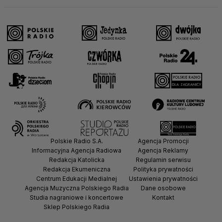
Polskie Radio S.A.
Agencja Promocji
Informacyjna Agencja Radiowa
Agencja Reklamy
Redakcja Katolicka
Regulamin serwisu
Redakcja Ekumeniczna
Polityka prywatności
Centrum Edukacji Medialnej
Ustawienia prywatności
Agencja Muzyczna Polskiego Radia
Dane osobowe
Studia nagraniowe i koncertowe
Kontakt
Sklep Polskiego Radia