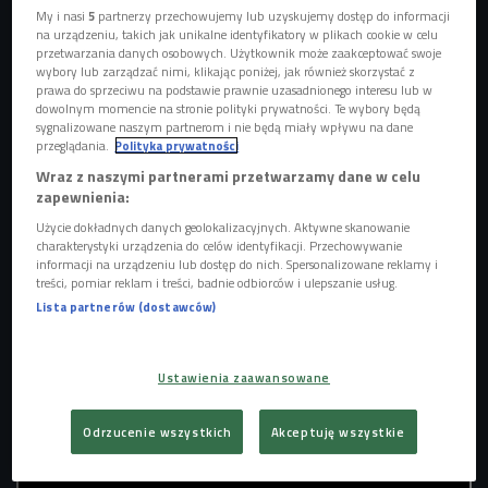
My i nasi
5
partnerzy przechowujemy lub uzyskujemy dostęp do informacji
na urządzeniu, takich jak unikalne identyfikatory w plikach cookie w celu
przetwarzania danych osobowych. Użytkownik może zaakceptować swoje
wybory lub zarządzać nimi, klikając poniżej, jak również skorzystać z
prawa do sprzeciwu na podstawie prawnie uzasadnionego interesu lub w
dowolnym momencie na stronie polityki prywatności. Te wybory będą
sygnalizowane naszym partnerom i nie będą miały wpływu na dane
przeglądania.
Polityka prywatności
Wraz z naszymi partnerami przetwarzamy dane w celu
zapewnienia:
Użycie dokładnych danych geolokalizacyjnych. Aktywne skanowanie
charakterystyki urządzenia do celów identyfikacji. Przechowywanie
informacji na urządzeniu lub dostęp do nich. Spersonalizowane reklamy i
Cham Phoenix przyjechała do Polski.... do dentysty. Teraz mieszka w Poznaniu i
treści, pomiar reklam i treści, badnie odbiorców i ulepszanie usług.
robi fantastyczną muzykę
Foto: mat. promocyjne/Ictus.pl
Lista partnerów (dostawców)
Cham Phoenix
to najnowszy członek ekipy Ictus Sound
System. Jak sama przyznaje, jej styl został ukształtowany
Ustawienia zaawansowane
przez zróżnicowane wpływy kulturowe. Urodziła się w
Londynie, dzieciństwo spędziła na Jamajce, do Wielkiej
Odrzucenie wszystkich
Akceptuję wszystkie
Brytanii powróciła w momencie narodzin grime'u.