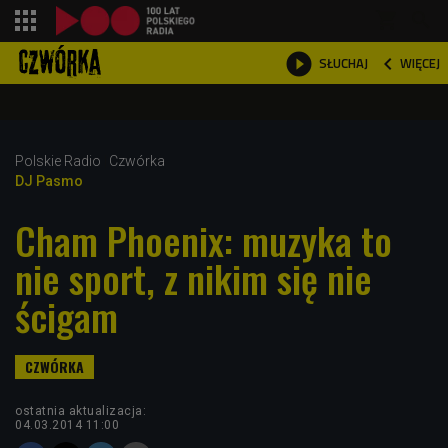
shopping_cart



WIĘCEJ
SŁUCHAJ

Polskie Radio
Czwórka
DJ Pasmo
Cham Phoenix: muzyka to
nie sport, z nikim się nie
ścigam
ostatnia aktualizacja:
04.03.2014 11:00