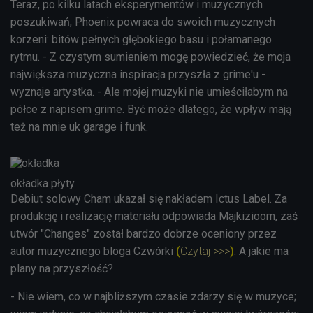
Teraz, po kilku latach eksperymentów i muzycznych
poszukiwań, Phoenix powraca do swoich muzycznych
korzeni: bitów pełnych głębokiego basu i połamanego
rytmu. - Z czystym sumieniem mogę powiedzieć, że moja
największa muzyczna inspiracja przyszła z grime'u -
wyznaje artystka. - Ale mojej muzyki nie umieściłabym na
półce z napisem grime. Być może dlatego, że wpływ mają
też na mnie uk garage i funk.
okładka płyty
Debiut solowy Cham ukazał się nakładem Ictus Label. Za
produkcję i realizację materiału odpowiada Majkizioom, zaś
utwór "Changes" został bardzo dobrze oceniony przez
autor muzycznego bloga Czwórki
(
Czytaj >>>
)
. A jakie ma
plany na przyszłość?
- Nie wiem, co w najbliższym czasie zdarzy się w muzyce;