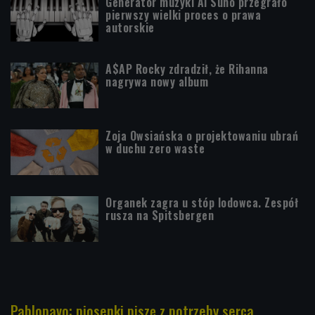
Generator muzyki AI Suno przegrało
pierwszy wielki proces o prawa
autorskie
A$AP Rocky zdradził, że Rihanna
nagrywa nowy album
Zoja Owsiańska o projektowaniu ubrań
w duchu zero waste
Organek zagra u stóp lodowca. Zespół
rusza na Spitsbergen
Pablopavo: piosenki piszę z potrzeby serca