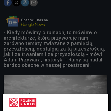
Obserwuj nas na
Google News
- Kiedy mówimy o ruinach, to mówimy o
architekturze, która przywołuje nam
zarówno tematy związane z pamięcią,
przeszłością, nostalgią za tą przeszłością,
jak i za trwaniem i za przyszłością - mówi
Adam Przywara, historyk. - Ruiny są nadal
bardzo obecne w naszej przestrzeni.