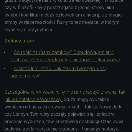
gruzu. Tradycyjnie ruiny w kulturze europejskiej - w sztuce
czy w filozofii - były postrzegane z jednej strony jako
symbol konfliktu między człowiekiem a naturą, a z drugiej
strony wizja przeszłości. Ruiny to też miejsce, w którym
myśli się o przyszłości.
Zobacz także
Co robić z ruinami zamków? Odbudowa, zmienić,
zachować? Problem, którego nie można lekcewazyć
Architektura lat 90. Jak Atrium tworzyło klasę
biznesmenów?
Szczególnie w XX wieku ruiny możemy łączyć z wojną, tak
jak w kontekście Warszawy.
Gruzy mogą być także
wynikiem urbanizacji i rozwoju miast. - Tak jak Nowy Jork
czy Londyn. Tam ruiny zaczęły pojawiać się i znikać w
procesie wyburzeń, tzw. kreatywnej destrukcji. Czas życia
budynku został radykalnie skrócony - tłumaczy historyk. -