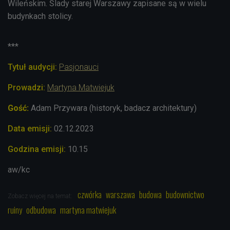
Wileńskim. Ślady starej Warszawy zapisane są w wielu
budynkach stolicy.
***
Tytuł audycji:
Pasjonauci
Prowadzi:
Martyna Matwiejuk
Gość:
Adam Przywara (historyk, badacz architektury)
Data emisji:
02.12
.2023
Godzina emisji:
10.15
aw/kc
czwórka
warszawa
budowa
budownictwo
Zobacz więcej na temat:
ruiny
odbudowa
martyna matwiejuk