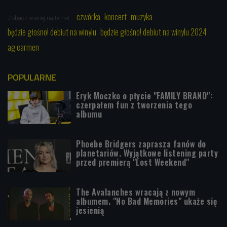
czwórka
koncert
muzyka
Zobacz więcej na temat:
będzie głośno! debiut na winylu
będzie głośno! debiut na winylu 2024
ag carmen
POPULARNE
Eryk Moczko o płycie "FAMILY BRAND":
czerpałem fun z tworzenia tego
albumu
Phoebe Bridgers zaprasza fanów do
planetariów. Wyjątkowe listening party
przed premierą "Lost Weekend"
The Avalanches wracają z nowym
albumem. "No Bad Memories" ukaże się
jesienią