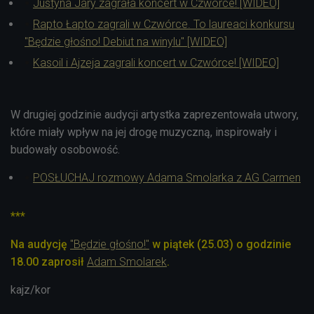
Justyna Jary zagrała koncert w Czwórce! [WIDEO]
Rapto Łapto zagrali w Czwórce. To laureaci konkursu
"Będzie głośno! Debiut na winylu" [WIDEO]
Kasoil i Ajzeja zagrali koncert w Czwórce! [WIDEO]
W drugiej godzinie audycji artystka zaprezentowała utwory,
które miały wpływ na jej drogę muzyczną, inspirowały i
budowały osobowość.
POSŁUCHAJ rozmowy Adama Smolarka z AG Carmen
***
Na audycję
"Będzie głośno!"
w piątek (25.03) o godzinie
18.00 zaprosił
Adam Smolarek
.
kajz/kor