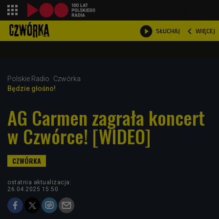
shopping_cart



WIĘCEJ
SŁUCHAJ

Polskie Radio
Czwórka
Będzie głośno!
AG Carmen zagrała koncert
w Czwórce! [WIDEO]
ostatnia aktualizacja:
26.04.2025 15:50