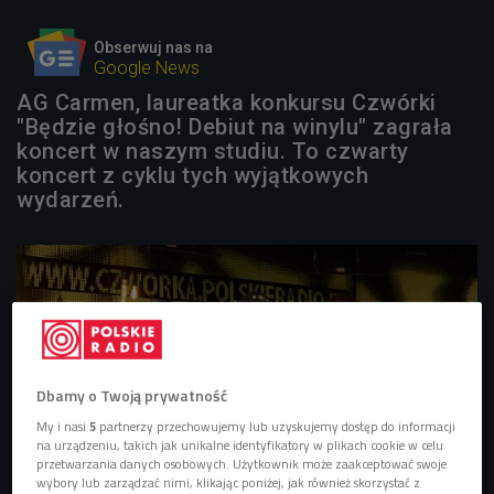
Obserwuj nas na
Google News
AG Carmen, laureatka konkursu Czwórki
"Będzie głośno! Debiut na winylu" zagrała
koncert w naszym studiu. To czwarty
koncert z cyklu tych wyjątkowych
wydarzeń.
Dbamy o Twoją prywatność
My i nasi
5
partnerzy przechowujemy lub uzyskujemy dostęp do informacji
na urządzeniu, takich jak unikalne identyfikatory w plikach cookie w celu
przetwarzania danych osobowych. Użytkownik może zaakceptować swoje
wybory lub zarządzać nimi, klikając poniżej, jak również skorzystać z