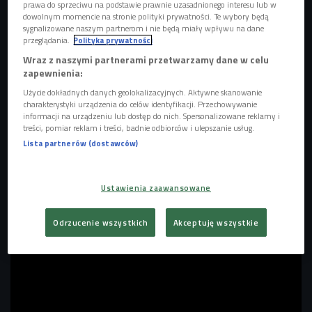
prawa do sprzeciwu na podstawie prawnie uzasadnionego interesu lub w
dowolnym momencie na stronie polityki prywatności. Te wybory będą
AG Carmen zagrała koncert w Czwórce
Foto: Cezary Piwowarski/Polskie Radio
sygnalizowane naszym partnerom i nie będą miały wpływu na dane
przeglądania.
Polityka prywatności
Czwórka już 7. raz zaprosiła debiutantów do wzięcia udziału
Wraz z naszymi partnerami przetwarzamy dane w celu
w konkursie, w nowej odświeżonej formule,
"Będzie głośno!
zapewnienia:
Debiut na winylu"
. 6 grudnia poznaliśmy naszych laureatów -
Użycie dokładnych danych geolokalizacyjnych. Aktywne skanowanie
10 artystów, artystek i zespołów, których piosenki znajdą
charakterystyki urządzenia do celów identyfikacji. Przechowywanie
się na Czwórkowym winylu - Będzie głośno! AG Carmen -
informacji na urządzeniu lub dostęp do nich. Spersonalizowane reklamy i
treści, pomiar reklam i treści, badnie odbiorców i ulepszanie usług.
razem z singlem "Green tea" - znalazła się w tym gronie.
Lista partnerów (dostawców)
POSŁUCHAJ Koncertu AG Carmen w Czwórce!
Ustawienia zaawansowane
Odrzucenie wszystkich
Akceptuję wszystkie