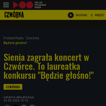
shopping_cart



WIĘCEJ
SŁUCHAJ

Polskie Radio
Czwórka
Będzie głośno!
Sienia zagrała koncert w
Czwórce. To laureatka
konkursu "Będzie głośno!"
ostatnia aktualizacja:
26.05.2026 10:10