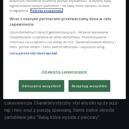
dowolnym momencie na stronie polityki prywatności. Te wybory będą
sygnalizowane naszym partnerom i nie będą miały wpływu na dane
przeglądania.
Polityka prywatności
Wraz z naszymi partnerami przetwarzamy dane w celu
zapewnienia:
Użycie dokładnych danych geolokalizacyjnych. Aktywne skanowanie
Sienia podczas koncertu w audycji "Będzie głośno!"
Foto: Krzysztof
charakterystyki urządzenia do celów identyfikacji. Przechowywanie
Świeżak/Polskie Radio
informacji na urządzeniu lub dostęp do nich. Spersonalizowane reklamy i
treści, pomiar reklam i treści, badnie odbiorców i ulepszanie usług.
Sienia to charyzmatyczna artystka z Dolnego Śląska.
Lista partnerów (dostawców)
Raperka, tekściarka, songwriterka. Od niemal 11 lat
związana z Wrocławiem, który nierzadko przenika do jej
Ustawienia zaawansowane
piosenek i wersów. Tworzy teksty pełne literackiej
wrażliwości, zgrabnego storytellingu i sympatii do poezji.
Odrzucenie wszystkich
Akceptuję wszystkie
Umiejętności tekściarskie szlifowała na warsztatach
"Sklejam Słowa" pod okiem m.in. Bisza, Łony i Radka
Łukasiewicza. Charakterystyczny styl artystki łączy jazz-
rap i neo-soul z poezją śpiewaną. Sama siebie określa
żartobliwie jako "Babę, która wyszła z pieczary".