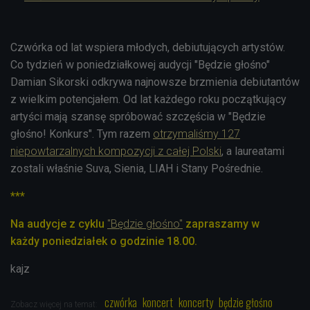
Czwórka od lat wspiera młodych, debiutujących artystów.
Co tydzień w poniedziałkowej audycji "Będzie głośno"
Damian Sikorski odkrywa najnowsze brzmienia debiutantów
z wielkim potencjałem. Od lat każdego roku początkujący
artyści mają szansę spróbować szczęścia w "Będzie
głośno! Konkurs". Tym razem
otrzymaliśmy 127
niepowtarzalnych kompozycji z całej Polski
, a laureatami
zostali właśnie Suva, Sienia, LIAH i Stany Pośrednie.
***
Na audycje z cyklu
"Będzie głośno"
zapraszamy w
każdy
poniedziałek o godzinie 18.00.
kajz
czwórka
koncert
koncerty
będzie głośno
Zobacz więcej na temat: