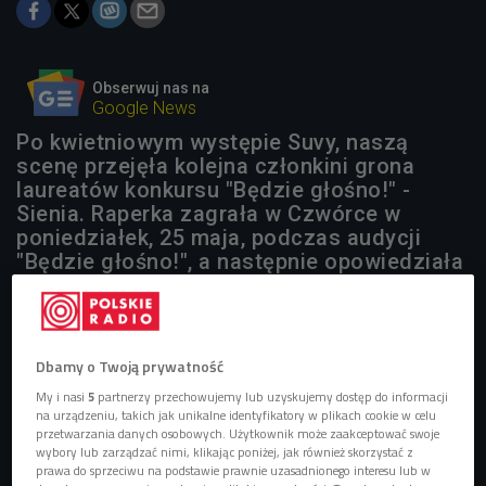
Obserwuj nas na
Google News
Po kwietniowym występie Suvy, naszą
scenę przejęła kolejna członkini grona
laureatów konkursu "Będzie głośno!" -
Sienia. Raperka zagrała w Czwórce w
poniedziałek, 25 maja, podczas audycji
"Będzie głośno!", a następnie opowiedziała
o swojej muzycznej drodze i dźwiękowych
inspiracjach.
Dbamy o Twoją prywatność
My i nasi
5
partnerzy przechowujemy lub uzyskujemy dostęp do informacji
na urządzeniu, takich jak unikalne identyfikatory w plikach cookie w celu
przetwarzania danych osobowych. Użytkownik może zaakceptować swoje
wybory lub zarządzać nimi, klikając poniżej, jak również skorzystać z
prawa do sprzeciwu na podstawie prawnie uzasadnionego interesu lub w