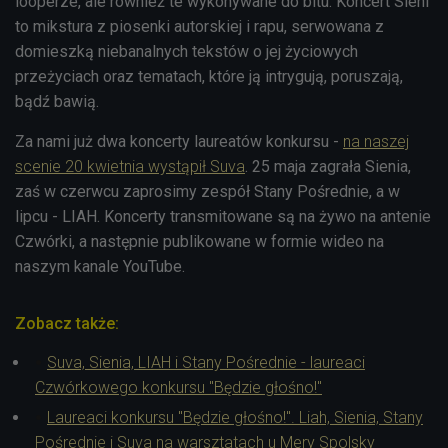
looperze, ale również te wykonywane do bitu. Koncert Sieni
to mikstura z piosenki autorskiej i rapu, serwowana z
domieszką niebanalnych tekstów o jej życiowych
przeżyciach oraz tematach, które ją intrygują, poruszają,
bądź bawią.
Za nami już dwa koncerty laureatów konkursu -
na naszej
scenie 20 kwietnia wystąpił Suva
. 25 maja zagrała Sienia,
zaś w czerwcu zaprosimy zespół Stany Pośrednie, a w
lipcu - LIAH. Koncerty transmitowane są na żywo na antenie
Czwórki, a następnie publikowane w formie wideo na
naszym kanale YouTube.
Zobacz także:
Suva, Sienia, LIAH i Stany Pośrednie - laureaci
Czwórkowego konkursu "Będzie głośno!"
Laureaci konkursu "Będzie głośno!". Liah, Sienia, Stany
Pośrednie i Suva na warsztatach u Mery Spolsky