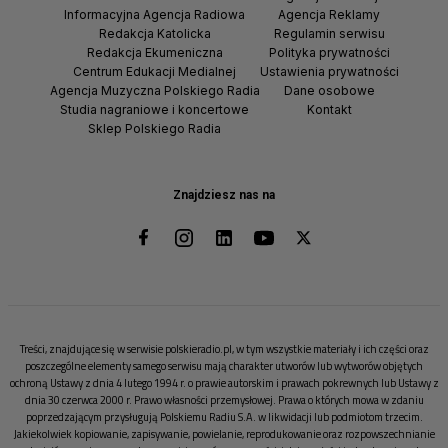
Informacyjna Agencja Radiowa
Agencja Reklamy
Redakcja Katolicka
Regulamin serwisu
Redakcja Ekumeniczna
Polityka prywatności
Centrum Edukacji Medialnej
Ustawienia prywatności
Agencja Muzyczna Polskiego Radia
Dane osobowe
Studia nagraniowe i koncertowe
Kontakt
Sklep Polskiego Radia
Znajdziesz nas na
Treści, znajdujące się w serwisie polskieradio.pl, w tym wszystkie materiały i ich części oraz
poszczególne elementy samego serwisu mają charakter utworów lub wytworów objętych
ochroną Ustawy z dnia 4 lutego 1994 r. o prawie autorskim i prawach pokrewnych lub Ustawy z
dnia 30 czerwca 2000 r. Prawo własności przemysłowej. Prawa o których mowa w zdaniu
poprzedzającym przysługują Polskiemu Radiu S.A. w likwidacji lub podmiotom trzecim.
Jakiekolwiek kopiowanie, zapisywanie, powielanie, reprodukowanie oraz rozpowszechnianie