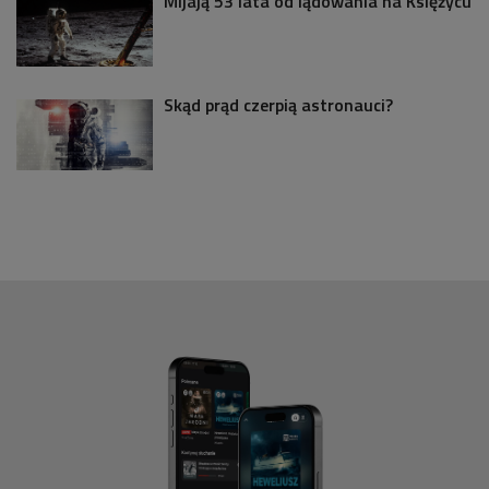
Mijają 53 lata od lądowania na Księżycu
Skąd prąd czerpią astronauci?