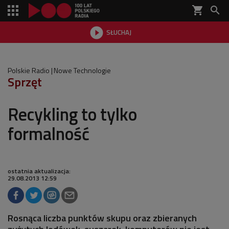
shopping_cart


SŁUCHAJ

Polskie Radio
Nowe Technologie
Sprzęt
Recykling to tylko
formalność
ostatnia aktualizacja:
29.08.2013 12:59
Rosnąca liczba punktów skupu oraz zbieranych