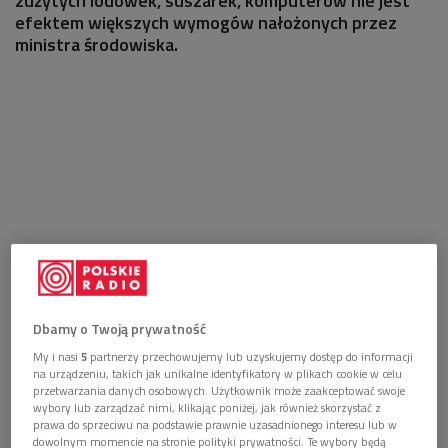
zużytych lodówek, suszarek, komputerów nie jest
efektem większych wymogów nałożonych przez
ministra środowiska.
Dbamy o Twoją prywatność
My i nasi
5
partnerzy przechowujemy lub uzyskujemy dostęp do informacji
na urządzeniu, takich jak unikalne identyfikatory w plikach cookie w celu
przetwarzania danych osobowych. Użytkownik może zaakceptować swoje
wybory lub zarządzać nimi, klikając poniżej, jak również skorzystać z
prawa do sprzeciwu na podstawie prawnie uzasadnionego interesu lub w
dowolnym momencie na stronie polityki prywatności. Te wybory będą