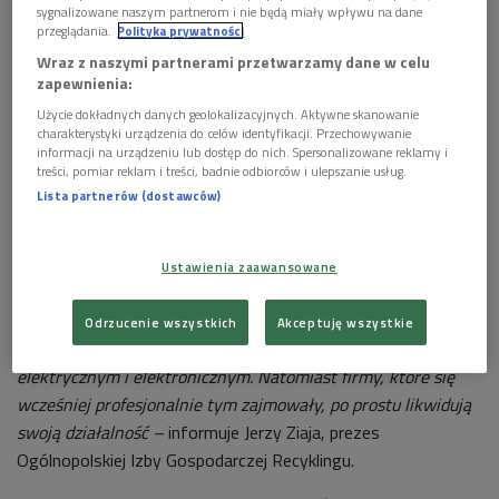
sygnalizowane naszym partnerom i nie będą miały wpływu na dane
przeglądania.
Polityka prywatności
Wraz z naszymi partnerami przetwarzamy dane w celu
zapewnienia:
Jerzy Ziaja, prezes Ogólnopolskiej Izby Gospodarczej
Użycie dokładnych danych geolokalizacyjnych. Aktywne skanowanie
charakterystyki urządzenia do celów identyfikacji. Przechowywanie
Recyklingu uważa, że oficjalne liczby to fikcja, bo wiele
informacji na urządzeniu lub dostęp do nich. Spersonalizowane reklamy i
elektrośmieci w rzeczywistości ląduje w lasach, a firmy
treści, pomiar reklam i treści, badnie odbiorców i ulepszanie usług.
zajmujące się ich recyklingiem, przestają funkcjonować,
Lista partnerów (dostawców)
obawiając się sankcji karnych.
– Zainteresowanie zużytym sprzętem elektrycznym
Ustawienia zaawansowane
i elektronicznym wzrasta, bo zwiększa się ilość punktów
zbiórki. Ale to jest tylko pozór, ponieważ pod tym punktem
Odrzucenie wszystkich
Akceptuję wszystkie
zbiórki ukryte są sklepy, które handlują sprzętem
elektrycznym i elektronicznym. Natomiast firmy, które się
wcześniej profesjonalnie tym zajmowały, po prostu likwidują
swoją działalność –
informuje Jerzy Ziaja, prezes
Ogólnopolskiej Izby Gospodarczej Recyklingu.