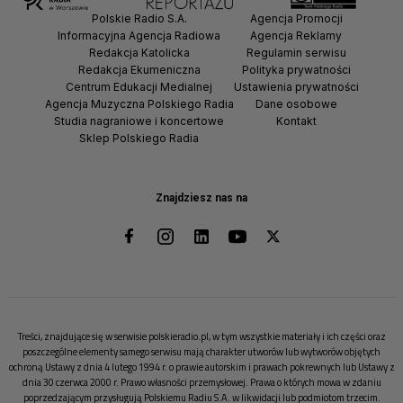
Polskie Radio S.A.
Agencja Promocji
Informacyjna Agencja Radiowa
Agencja Reklamy
Redakcja Katolicka
Regulamin serwisu
Redakcja Ekumeniczna
Polityka prywatności
Centrum Edukacji Medialnej
Ustawienia prywatności
Agencja Muzyczna Polskiego Radia
Dane osobowe
Studia nagraniowe i koncertowe
Kontakt
Sklep Polskiego Radia
Znajdziesz nas na
Treści, znajdujące się w serwisie polskieradio.pl, w tym wszystkie materiały i ich części oraz
poszczególne elementy samego serwisu mają charakter utworów lub wytworów objętych
ochroną Ustawy z dnia 4 lutego 1994 r. o prawie autorskim i prawach pokrewnych lub Ustawy z
dnia 30 czerwca 2000 r. Prawo własności przemysłowej. Prawa o których mowa w zdaniu
poprzedzającym przysługują Polskiemu Radiu S.A. w likwidacji lub podmiotom trzecim.