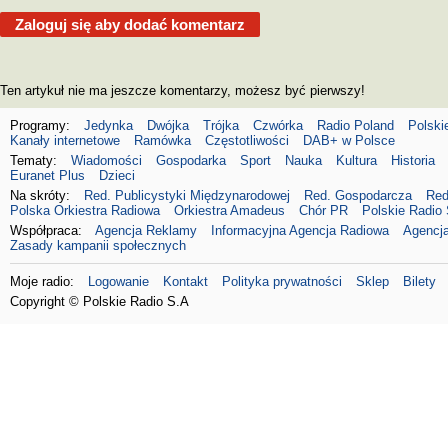
Zaloguj się aby dodać komentarz
Ten artykuł nie ma jeszcze komentarzy, możesz być pierwszy!
Programy:
Jedynka
Dwójka
Trójka
Czwórka
Radio Poland
Polski
Kanały internetowe
Ramówka
Częstotliwości
DAB+ w Polsce
Tematy:
Wiadomości
Gospodarka
Sport
Nauka
Kultura
Historia
Euranet Plus
Dzieci
Na skróty:
Red. Publicystyki Międzynarodowej
Red. Gospodarcza
Red
Polska Orkiestra Radiowa
Orkiestra Amadeus
Chór PR
Polskie Radio 
Współpraca:
Agencja Reklamy
Informacyjna Agencja Radiowa
Agencja
Zasady kampanii społecznych
Moje radio:
Logowanie
Kontakt
Polityka prywatności
Sklep
Bilety
Copyright © Polskie Radio S.A