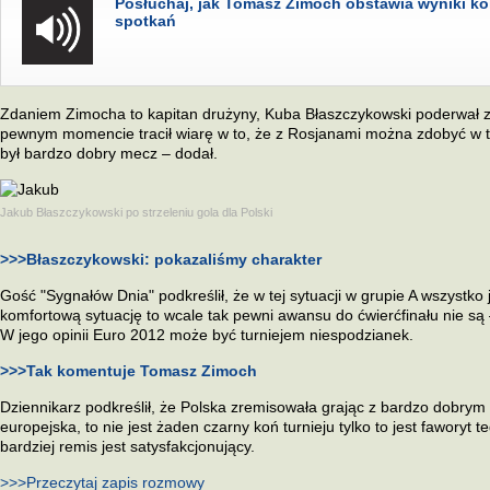
Posłuchaj, jak Tomasz Zimoch obstawia wyniki ko
spotkań
Zdaniem Zimocha to kapitan drużyny, Kuba Błaszczykowski poderwał ze
pewnym momencie tracił wiarę w to, że z Rosjanami można zdobyć w ty
był bardzo dobry mecz – dodał.
Jakub Błaszczykowski po strzeleniu gola dla Polski
>>>Błaszczykowski: pokazaliśmy charakter
Gość "Sygnałów Dnia" podkreślił, że w tej sytuacji w grupie A wszystko
komfortową sytuację to wcale tak pewni awansu do ćwierćfinału nie s
W jego opinii Euro 2012 może być turniejem niespodzianek.
>>>Tak komentuje Tomasz Zimoch
Dziennikarz podkreślił, że Polska zremisowała grając z bardzo dobrym
europejska, to nie jest żaden czarny koń turnieju tylko to jest faworyt te
bardziej remis jest satysfakcjonujący.
>>>Przeczytaj zapis rozmowy