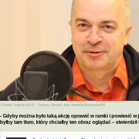
"Choinki Jedynki 2013" - Tomasz Zimoch
, foto:
Marlena Borawska/PR
- Gdyby można było taką akcję oprawić w ramki i powiesić 
byłby tam tłum, który chciałby ten obraz oglądać – stwierdzi