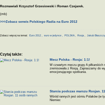
Rozmawiali Krzysztof Grzesiowski i Roman Czejarek.
(mb)
>>>Zobacz serwis Polskiego Radia na Euro 2012
Zobacz więcej na temat:
Euro 2012
,
euro w jedynce
,
POLSKA
,
Rosja
,
Jakub Błaszcz
Czytaj także:
Mecz Polska - Rosja: 1:1!
W czwartym meczu grupy A piłkarskich 
zremisowała z Rosją. Zapraszamy do wys
emocjonującego spotkania.
Starcia podczas marszu Rosjan. 1
Wśród rannych jest ośmiu Polaków (w tym
Niemiec