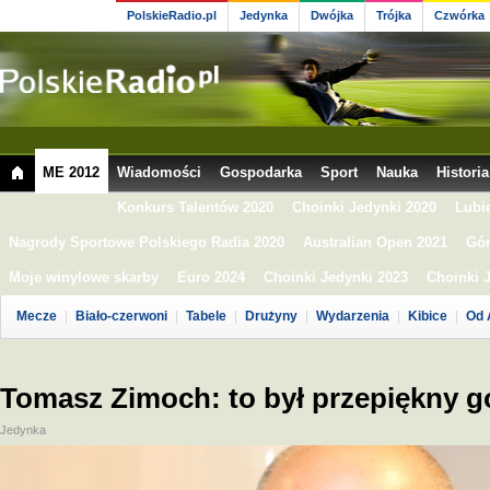
PolskieRadio.pl
Jedynka
Dwójka
Trójka
Czwórka
ME 2012
Wiadomości
Gospodarka
Sport
Nauka
Historia
Konkurs Talentów 2020
Choinki Jedynki 2020
Lubi
Nagrody Sportowe Polskiego Radia 2020
Australian Open 2021
Gór
Moje winylowe skarby
Euro 2024
Choinki Jedynki 2023
Choinki 
Mecze
Biało-czerwoni
Tabele
Drużyny
Wydarzenia
Kibice
Od 
Tomasz Zimoch: to był przepiękny go
Jedynka