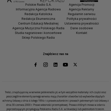
Polskie Radio S.A.
Agencja Promocji
Informacyjna Agencja Radiowa
Agencja Reklamy
Redakcja Katolicka
Regulamin serwisu
Redakcja Ekumeniczna
Polityka prywatności
Centrum Edukacji Medialnej
Ustawienia prywatności
Agencja Muzyczna Polskiego Radia
Dane osobowe
Studia nagraniowe i koncertowe
Kontakt
Sklep Polskiego Radia
Znajdziesz nas na
Treści, znajdujące się w serwisie polskieradio.pl, w tym wszystkie materiały i ich części oraz
poszczególne elementy samego serwisu mają charakter utworów lub wytworów objętych
ochroną Ustawy z dnia 4 lutego 1994 r. o prawie autorskim i prawach pokrewnych lub Ustawy z
dnia 30 czerwca 2000 r. Prawo własności przemysłowej. Prawa o których mowa w zdaniu
poprzedzającym przysługują Polskiemu Radiu S.A. w likwidacji lub podmiotom trzecim.