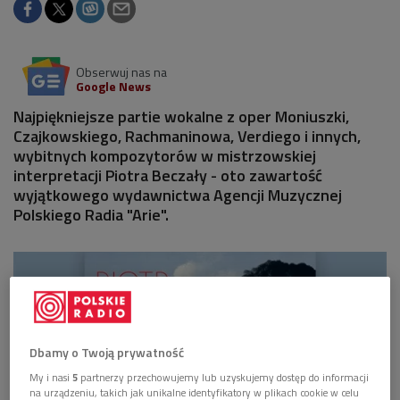
Obserwuj nas na
Google News
Najpiękniejsze partie wokalne z oper Moniuszki,
Czajkowskiego, Rachmaninowa, Verdiego i innych,
wybitnych kompozytorów w mistrzowskiej
interpretacji Piotra Beczały - oto zawartość
wyjątkowego wydawnictwa Agencji Muzycznej
Polskiego Radia "Arie".
Dbamy o Twoją prywatność
My i nasi
5
partnerzy przechowujemy lub uzyskujemy dostęp do informacji
na urządzeniu, takich jak unikalne identyfikatory w plikach cookie w celu