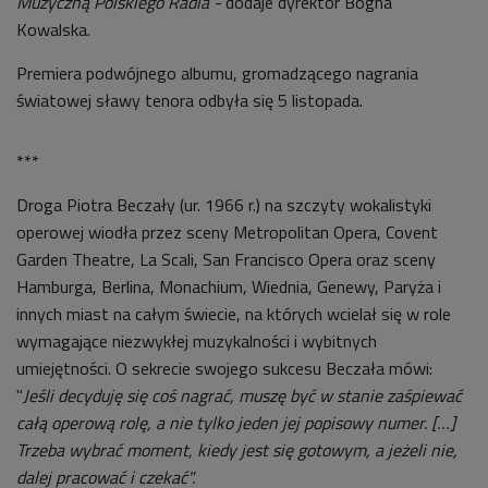
Muzyczną Polskiego Radia -
dodaje dyrektor Bogna
Kowalska.
Premiera podwójnego albumu, gromadzącego nagrania
światowej sławy tenora odbyła się 5 listopada.
***
Droga Piotra Beczały (ur. 1966 r.) na szczyty wokalistyki
operowej wiodła przez sceny Metropolitan Opera, Covent
Garden Theatre, La Scali, San Francisco Opera oraz sceny
Hamburga, Berlina, Monachium, Wiednia, Genewy, Paryża i
innych miast na całym świecie, na których wcielał się w role
wymagające niezwykłej muzykalności i wybitnych
umiejętności. O sekrecie swojego sukcesu Beczała mówi:
"
Jeśli decyduję się coś nagrać, muszę być w stanie zaśpiewać
całą operową rolę, a nie tylko jeden jej popisowy numer. […]
Trzeba wybrać moment, kiedy jest się gotowym, a jeżeli nie,
dalej pracować i czekać".