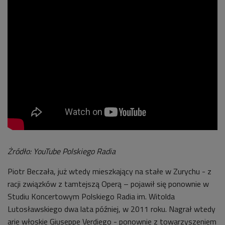
Żródło: YouTube Polskiego Radia
Piotr Beczała, już wtedy mieszkający na stałe w Zurychu - z
racji związków z tamtejszą Operą – pojawił się ponownie w
Studiu Koncertowym Polskiego Radia im. Witolda
Lutosławskiego dwa lata później, w 2011 roku. Nagrał wtedy
arie włoskie Giuseppe Verdiego - ponownie z towarzyszeniem