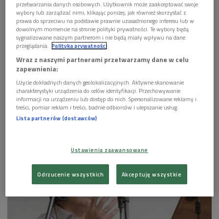
przetwarzania danych osobowych. Użytkownik może zaakceptować swoje
wybory lub zarządzać nimi, klikając poniżej, jak również skorzystać z
prawa do sprzeciwu na podstawie prawnie uzasadnionego interesu lub w
dowolnym momencie na stronie polityki prywatności. Te wybory będą
sygnalizowane naszym partnerom i nie będą miały wpływu na dane
Piotr Beczała "Arie"
Foto: Polskie Radio
przeglądania.
Polityka prywatności
Rok temu kapituła Nagrody Mediów Publicznych w kategorii
Wraz z naszymi partnerami przetwarzamy dane w celu
zapewnienia:
Muzyka uhonorowała Piotra Beczałę. Artystę - uznanego w
2018 roku za najwybitniejszego tenora na świecie -
Użycie dokładnych danych geolokalizacyjnych. Aktywne skanowanie
charakterystyki urządzenia do celów identyfikacji. Przechowywanie
doceniono przede wszystkim za "
nieustanną promocję
informacji na urządzeniu lub dostęp do nich. Spersonalizowane reklamy i
polskiej kultury na najsłynniejszych scenach operowych
treści, pomiar reklam i treści, badnie odbiorców i ulepszanie usług.
Lista partnerów (dostawców)
świata".
Ustawienia zaawansowane
Odrzucenie wszystkich
Akceptuję wszystkie