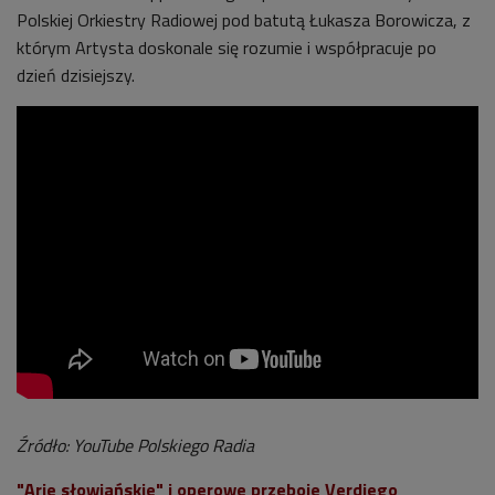
Polskiej Orkiestry Radiowej pod batutą Łukasza Borowicza, z
którym Artysta doskonale się rozumie i współpracuje po
dzień dzisiejszy.
Źródło: YouTube Polskiego Radia
"Arie słowiańskie" i operowe przeboje Verdiego