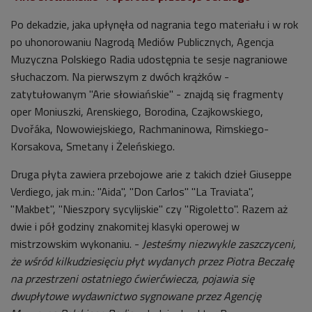
Po dekadzie, jaka upłynęła od nagrania tego materiału i w rok
po uhonorowaniu Nagrodą Mediów Publicznych, Agencja
Muzyczna Polskiego Radia udostępnia te sesje nagraniowe
słuchaczom. Na pierwszym z dwóch krążków -
zatytułowanym "Arie słowiańskie" - znajdą się fragmenty
oper Moniuszki, Arenskiego, Borodina, Czajkowskiego,
Dvořáka, Nowowiejskiego, Rachmaninowa, Rimskiego-
Korsakova, Smetany i Żeleńskiego.
Druga płyta zawiera przebojowe arie z takich dzieł Giuseppe
Verdiego, jak m.in.: "Aida", "Don Carlos" "La Traviata",
"Makbet", "Nieszpory sycylijskie" czy "Rigoletto". Razem aż
dwie i pół godziny znakomitej klasyki operowej w
mistrzowskim wykonaniu. -
Jesteśmy niezwykle zaszczyceni,
że wśród kilkudziesięciu płyt wydanych przez Piotra Beczałę
na przestrzeni ostatniego ćwierćwiecza, pojawia się
dwupłytowe wydawnictwo sygnowane przez Agencję