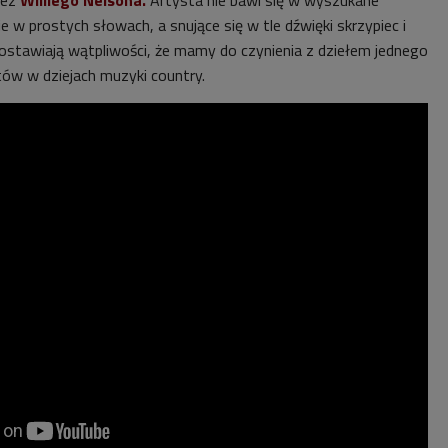
zez
Williego Nelsona.
Artysta nie bawi się w wyszukane
 w prostych słowach, a snujące się w tle dźwięki skrzypiec i
zostawiają wątpliwości, że mamy do czynienia z dziełem jednego
tów w dziejach muzyki country.