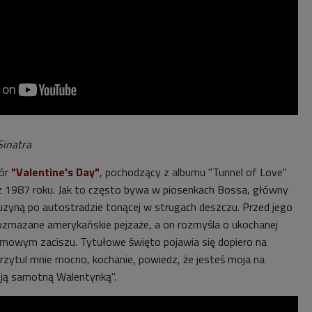
Sinatra
wór
"Valentine's Day"
, pochodzący z albumu "Tunnel of Love"
 1987 roku. Jak to często bywa w piosenkach Bossa, główny
muzyną po autostradzie tonącej w strugach deszczu. Przed jego
ozmazane amerykańskie pejzaże, a on rozmyśla o ukochanej
omowym zaciszu. Tytułowe święto pojawia się dopiero na
zytul mnie mocno, kochanie, powiedz, że jesteś moja na
oją samotną Walentynką".