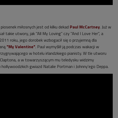
 piosenek miłosnych jest od kilku dekad
Paul McCartney
. Już w
ł takie utwory, jak "All My Loving" czy "And I Love Her", a
2011 roku, jego dorobek wzbogacił się o przyjemną dla
waną
"My Valentine"
. Paul wymyślił ją podczas wakacji w
ygrywającego w hotelu irlandzkiego pianisty. W tle utworu
a Claptona, a w towarzyszącym mu teledysku widzimy
hollywoodzkich gwiazd Natalie Portman i Johnny'ego Deppa.