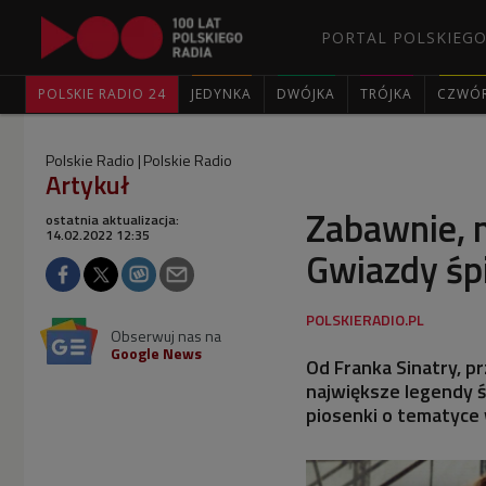
PORTAL POLSKIEGO
POLSKIE RADIO 24
JEDYNKA
DWÓJKA
TRÓJKA
CZWÓ
Polskie Radio
Polskie Radio
Artykuł
Zabawnie, n
ostatnia aktualizacja:
14.02.2022 12:35
Gwiazdy śp
Obserwuj nas na
Google News
Od Franka Sinatry, p
największe legendy 
piosenki o tematyce