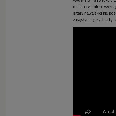
wydaną w 1993 roku pr
metafory, miłość wyznaje
gitary hawajskiej nie po
z najsłynniejszych artys