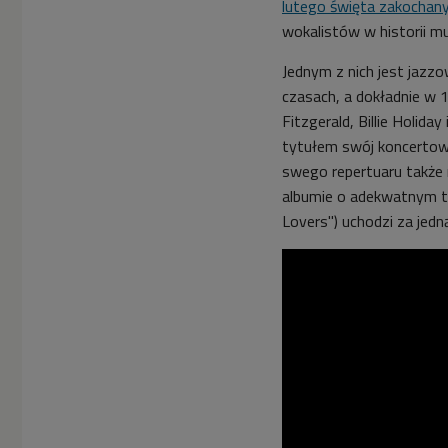
lutego święta zakochan
wokalistów w historii mu
Jednym z nich jest jazz
czasach, a dokładnie w 1
Fitzgerald, Billie Holida
tytułem swój koncertowy
swego repertuaru także
albumie o adekwatnym t
Lovers") uchodzi za jedn