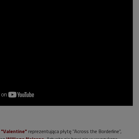
"Valentine"
reprezentująca płytę "Across the Borderline",