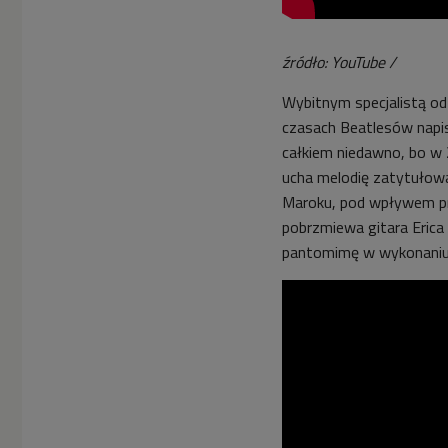
źródło: YouTube /
Wybitnym specjalistą od
czasach Beatlesów napisa
całkiem niedawno, bo w 
ucha melodię zatytuło
Maroku, pod wpływem prz
pobrzmiewa gitara Eric
pantomimę w wykonaniu 