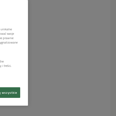
 unikalne
tować swoje
wie prawnie
sygnalizowane
lów
i treści,
ę wszystkie