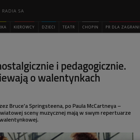
 RADIA SA
RKA
KIEROWCY
DZIECI
TEATR
CHOPIN
PR DLA ZAGRAN

ostalgicznie i pedagogicznie.
iewają o walentynkach
rzez Bruce'a Springsteena, po Paula McCartneya –
światowej sceny muzycznej mają w swym repertuarze
 walentynkowej.