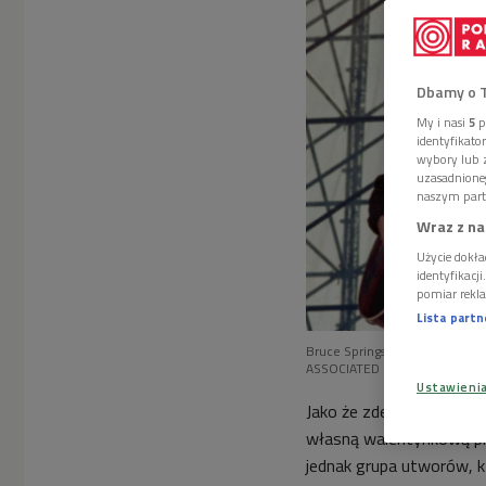
Dbamy o 
My i nasi
5
p
identyfikat
wybory lub z
uzasadnione
naszym part
Wraz z na
Użycie dokła
identyfikacj
pomiar rekla
Lista part
Bruce Springsteen i jego "Walen
ASSOCIATED PRESS/East News
Ustawieni
Jako że zdecydowana wię
własną walentynkową pl
jednak grupa utworów, k