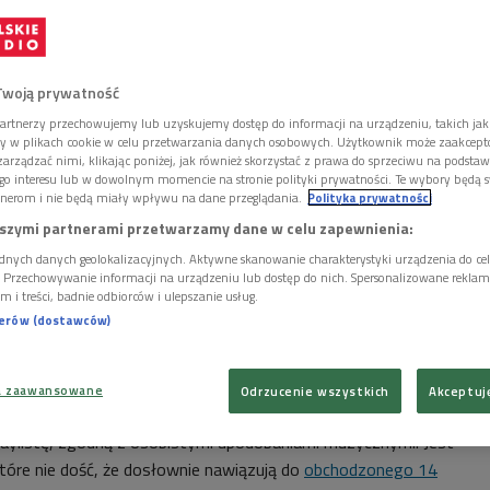
Twoją prywatność
artnerzy przechowujemy lub uzyskujemy dostęp do informacji na urządzeniu, takich jak
ory w plikach cookie w celu przetwarzania danych osobowych. Użytkownik może zaakcep
arządzać nimi, klikając poniżej, jak również skorzystać z prawa do sprzeciwu na podsta
go interesu lub w dowolnym momencie na stronie polityki prywatności. Te wybory będą 
nerom i nie będą miały wpływu na dane przeglądania.
Polityka prywatności
szymi partnerami przetwarzamy dane w celu zapewnienia:
dnych danych geolokalizacyjnych. Aktywne skanowanie charakterystyki urządzenia do ce
i. Przechowywanie informacji na urządzeniu lub dostęp do nich. Spersonalizowane reklamy 
m i treści, badnie odbiorców i ulepszanie usług.
nerów (dostawców)
tynka" Patti Scialfa - razem w życiu i na scenie od ponad 30 lat
Foto:
a zaawansowane
Odrzucenie wszystkich
Akceptuj
kszość piosenek opowiada o miłości, każdy może ułożyć
aylistę, zgodną z osobistymi upodobaniami muzycznymi. Jest
tóre nie dość, że dosłownie nawiązują do
obchodzonego 14