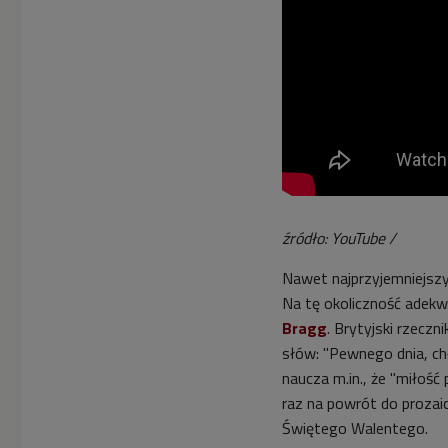
źródło: YouTube /
Nawet najprzyjemniejszy 
Na tę okoliczność adek
Bragg
. Brytyjski rzecz
słów: "Pewnego dnia, chł
naucza m.in., że "miłość
raz na powrót do prozai
Świętego Walentego.