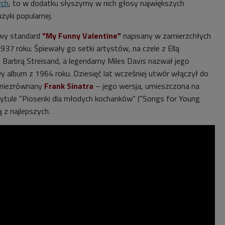
ych
, to w dodatku słyszymy w nich głosy największych
zyki popularnej.
owy standard
"My Funny Valentine"
napisany w zamierzchłych
937 roku. Śpiewały go setki artystów, na czele z Ellą
y i Barbrą Streisand, a legendarny Miles Davis nazwał jego
 album z 1964 roku. Dziesięć lat wcześniej utwór włączył do
 niezrównany
Frank Sinatra
– jego wersja, umieszczona na
ytule "Piosenki dla młodych kochanków" ("Songs for Young
ą z najlepszych.