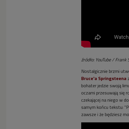
źródło: YouTube / Frank 
Nostalgicznie brzmi ut
Bruce'a Springsteena
z
bohater jedzie swoją li
oczami przesuwają się r
czekającej na niego w d
samym końcu tekstu: "Pr
zawsze i że będziesz m