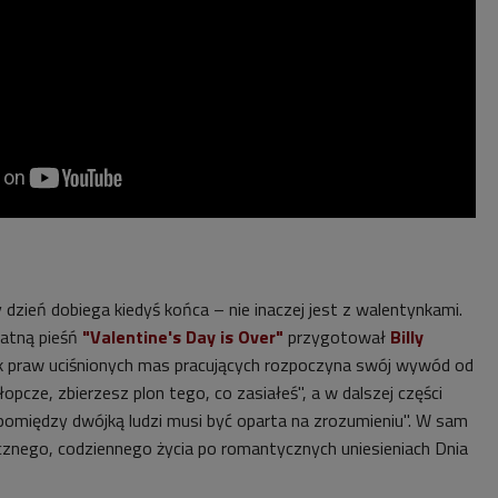
dzień dobiega kiedyś końca – nie inaczej jest z walentynkami.
watną pieśń
"Valentine's Day is Over"
przygotował
Billy
nik praw uciśnionych mas pracujących rozpoczyna swój wywód od
opcze, zbierzesz plon tego, co zasiałeś", a w dalszej części
 pomiędzy dwójką ludzi musi być oparta na zrozumieniu". W sam
cznego, codziennego życia po romantycznych uniesieniach Dnia