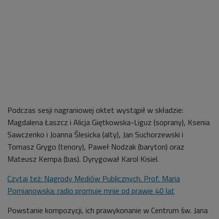
Podczas sesji nagraniowej oktet wystąpił w składzie:
Magdalena Łaszcz i Alicja Giętkowska-Liguz (soprany), Ksenia
Sawczenko i Joanna Ślesicka (alty), Jan Suchorzewski i
Tomasz Grygo (tenory), Paweł Nodzak (baryton) oraz
Mateusz Kempa (bas). Dyrygował Karol Kisiel.
Czytaj też: Nagrody Mediów Publicznych. Prof. Maria
Pomianowska: radio promuje mnie od prawie 40 lat
Powstanie kompozycji, ich prawykonanie w Centrum św. Jana