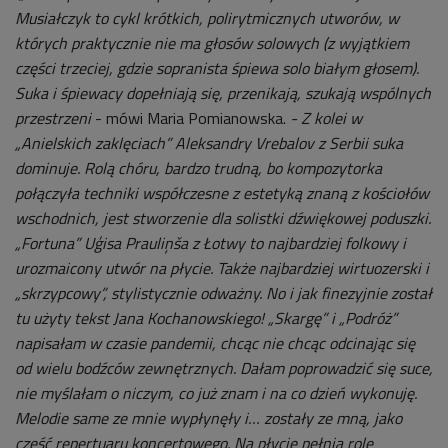
Musiałczyk to cykl krótkich, polirytmicznych utworów, w
których praktycznie nie ma głosów solowych (z wyjątkiem
części trzeciej, gdzie sopranista śpiewa solo białym głosem).
Suka i śpiewacy dopełniają się, przenikają, szukają wspólnych
przestrzeni
- mówi Maria Pomianowska.
- Z kolei w
„A
nielskich zaklęciach” Aleksandry Vrebalov z Serbii suka
dominuje. Rolą chóru, bardzo trudną, bo kompozytorka
połączyła techniki współczesne z estetyką znaną z kościołów
wschodnich, jest stworzenie dla solistki dźwiękowej poduszki.
„Fortuna” Uģisa Prauliņša z Łotwy to najbardziej folkowy i
urozmaicony utwór na płycie. Także najbardziej wirtuozerski i
„skrzypcowy”, stylistycznie odważny. No i jak finezyjnie został
tu użyty tekst Jana Kochanowskiego!
„Skargę” i
„Podróż”
napisałam w czasie pandemii, chcąc nie chcąc odcinając się
od wielu bodźców zewnętrznych. Dałam poprowadzić się suce,
nie myślałam o niczym, co już znam i na co dzień wykonuję.
Melodie same ze mnie wypłynęły i… zostały ze mną, jako
część repertuaru koncertowego. Na płycie pełnią rolę