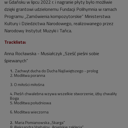
w Gdańsku w lipcu 2022 r. i nagranie płyty było możliwie
dzięki grantowi udzielonemu Fundacji Polihymnia w ramach
Programu „Zamówienia kompozytorskie” Ministerstwa
Kultury i Dziedzictwa Narodowego, realizowanego przez
Narodowy Instytut Muzyki i Tańca.
Tracklista:
Anna Rocławska - Musiałczyk „Sześć pieśni sobie
śpiewanych”
Zachwyt ducha do Ducha Najświętszego - prolog
2. Modlitwa poranna
3. O miłości miłośna
4. Pieśń chwalebna wzywa wszelkie stworzenie, iżby chwaliły
Boga
5. Modlitwa południowa
6. Modlitwa wieczorna
Maria Pomianowska „Skarga”
8. Aleksandra Vrebalov „Anielskie zaklęcia”