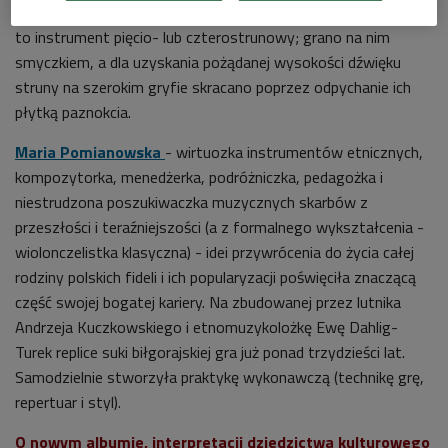
oryginalne egzemplarze suki biłgorajskiej, ale wiadomo, że był
to instrument pięcio- lub czterostrunowy; grano na nim
smyczkiem, a dla uzyskania pożądanej wysokości dźwięku
struny na szerokim gryfie skracano poprzez odpychanie ich
płytką paznokcia.
Maria Pomianowska
- wirtuozka instrumentów etnicznych,
kompozytorka, menedżerka, podróżniczka, pedagożka i
niestrudzona poszukiwaczka muzycznych skarbów z
przeszłości i teraźniejszości (a z formalnego wykształcenia -
wiolonczelistka klasyczna) - idei przywrócenia do życia całej
rodziny polskich fideli i ich popularyzacji poświęciła znaczącą
część swojej bogatej kariery. Na zbudowanej przez lutnika
Andrzeja Kuczkowskiego i etnomuzykolożkę Ewę Dahlig-
Turek replice suki biłgorajskiej gra już ponad trzydzieści lat.
Samodzielnie stworzyła praktykę wykonawczą (technikę grę,
repertuar i styl).
O nowym albumie, interpretacji dziedzictwa kulturowego