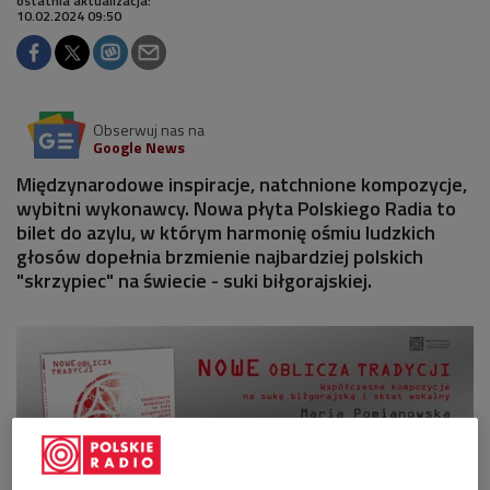
ostatnia aktualizacja:
10.02.2024 09:50
Obserwuj nas na
Google News
Międzynarodowe inspiracje, natchnione kompozycje,
wybitni wykonawcy. Nowa płyta Polskiego Radia to
bilet do azylu, w którym harmonię ośmiu ludzkich
głosów dopełnia brzmienie najbardziej polskich
"skrzypiec" na świecie - suki biłgorajskiej.