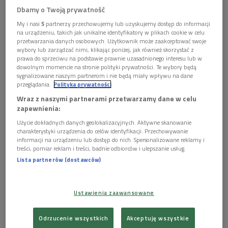
Dbamy o Twoją prywatność
My i nasi
5
partnerzy przechowujemy lub uzyskujemy dostęp do informacji
na urządzeniu, takich jak unikalne identyfikatory w plikach cookie w celu
przetwarzania danych osobowych. Użytkownik może zaakceptować swoje
Zapraszamy na premierę płyty Marii Pomianowskiej i Oktetu Wokalnego
wybory lub zarządzać nimi, klikając poniżej, jak również skorzystać z
Simultaneo pod dyr. Karola Kisiela "Nowe oblicza tradycji’"
Foto: Polskie
prawa do sprzeciwu na podstawie prawnie uzasadnionego interesu lub w
Radio
dowolnym momencie na stronie polityki prywatności. Te wybory będą
sygnalizowane naszym partnerom i nie będą miały wpływu na dane
przeglądania.
Polityka prywatności
Czym jest wokalny oktet, nikomu wyjaśniać nie trzeba, choć
warto zauważyć, że gdańskie Simultaneo to jeden z zaledwie
Wraz z naszymi partnerami przetwarzamy dane w celu
zapewnienia:
kilku w Polsce zespołów w tym formacie, działających na
Użycie dokładnych danych geolokalizacyjnych. Aktywne skanowanie
światowym poziomie artystycznym.
charakterystyki urządzenia do celów identyfikacji. Przechowywanie
informacji na urządzeniu lub dostęp do nich. Spersonalizowane reklamy i
A czym jest suka biłgorajska, instrument znany do niedawna
treści, pomiar reklam i treści, badnie odbiorców i ulepszanie usług.
jedynie z historycznych przekazów i akwareli namalowanej
Lista partnerów (dostawców)
pod koniec XIX w. przez Wojciecha Gersona? W ogromnym
skrócie: to jedna z odmian fideli, prostych (choć nie
Ustawienia zaawansowane
prymitywnych) skrzypiec z terenów dzisiejszej Polski. Ludowi
mistrzowie grali na nich, trzymając je pionowo na kolanie lub
Odrzucenie wszystkich
Akceptuję wszystkie
wieszając na ramieniu. Do naszych czasów nie zachowały się