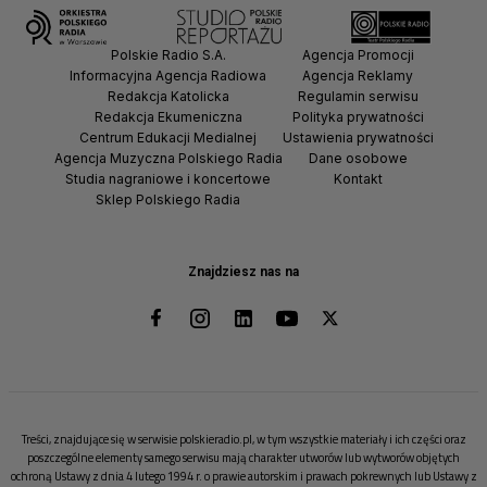
Polskie Radio S.A.
Agencja Promocji
Informacyjna Agencja Radiowa
Agencja Reklamy
Redakcja Katolicka
Regulamin serwisu
Redakcja Ekumeniczna
Polityka prywatności
Centrum Edukacji Medialnej
Ustawienia prywatności
Agencja Muzyczna Polskiego Radia
Dane osobowe
Studia nagraniowe i koncertowe
Kontakt
Sklep Polskiego Radia
Znajdziesz nas na
Treści, znajdujące się w serwisie polskieradio.pl, w tym wszystkie materiały i ich części oraz
poszczególne elementy samego serwisu mają charakter utworów lub wytworów objętych
ochroną Ustawy z dnia 4 lutego 1994 r. o prawie autorskim i prawach pokrewnych lub Ustawy z