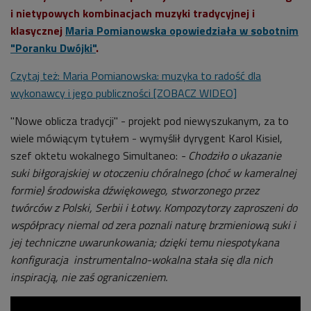
i nietypowych kombinacjach muzyki tradycyjnej i
klasycznej
Maria Pomianowska opowiedziała w sobotnim
"Poranku Dwójki"
.
Czytaj też: Maria Pomianowska: muzyka to radość dla
wykonawcy i jego publiczności [ZOBACZ WIDEO]
"Nowe oblicza tradycji" - projekt pod niewyszukanym, za to
wiele mówiącym tytułem - wymyślił dyrygent Karol Kisiel,
szef oktetu wokalnego Simultaneo:
- Chodziło o ukazanie
suki biłgorajskiej w otoczeniu chóralnego (choć w kameralnej
formie) środowiska dźwiękowego, stworzonego przez
twórców z Polski, Serbii i Łotwy. Kompozytorzy zaproszeni do
współpracy niemal od zera poznali naturę brzmieniową suki i
jej techniczne uwarunkowania; dzięki temu niespotykana
konfiguracja instrumentalno-wokalna stała się dla nich
inspiracją, nie zaś ograniczeniem.