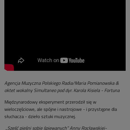
Agencja Muzyczna Polskiego Radia/Maria Pomianowska &
oktet wokalny Simultaneo pod dyr. Karola Kisiela - Fortuna
Międzynarodowy eksperyment przerodził się w
wieloczęściowe, ale spójne i nastrojowe - i przystępne dla
słuchacza - dzieło sztuki muzycznej.
„Sześć pieśni sobie śpiewanych” Anny Rocławskiej-