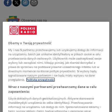
Obserwuj nas na
Google News
Jeśli karnawał, to… szybciej, wyżej, mocniej.
Olimpijsko zmotywowany Łukasz Drapała osiąga
nowy poziom przebojowości, a formy wokalisty w
Dbamy o Twoją prywatność
trenerskim narożniku pilnuje kolektyw Hotel Torino.
My i nasi
5
partnerzy przechowujemy lub uzyskujemy dostęp do informacji
na urządzeniu, takich jak unikalne identyfikatory w plikach cookie w celu
przetwarzania danych osobowych. Użytkownik może zaakceptować swoje
wybory lub zarządzać nimi, klikając poniżej, jak również skorzystać z
prawa do sprzeciwu na podstawie prawnie uzasadnionego interesu lub w
dowolnym momencie na stronie polityki prywatności. Te wybory będą
sygnalizowane naszym partnerom i nie będą miały wpływu na dane
przeglądania.
Polityka prywatności
Wraz z naszymi partnerami przetwarzamy dane w celu
zapewnienia:
Użycie dokładnych danych geolokalizacyjnych. Aktywne skanowanie
charakterystyki urządzenia do celów identyfikacji. Przechowywanie
informacji na urządzeniu lub dostęp do nich. Spersonalizowane reklamy i
treści, pomiar reklam i treści, badnie odbiorców i ulepszanie usług.