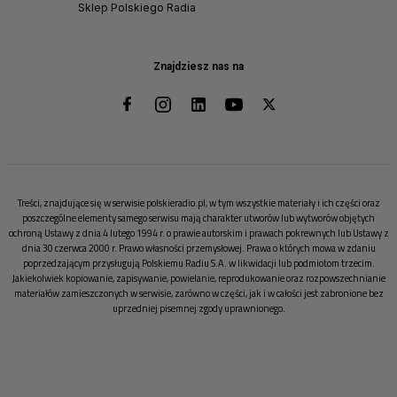
Sklep Polskiego Radia
Znajdziesz nas na
Treści, znajdujące się w serwisie polskieradio.pl, w tym wszystkie materiały i ich części oraz
poszczególne elementy samego serwisu mają charakter utworów lub wytworów objętych
ochroną Ustawy z dnia 4 lutego 1994 r. o prawie autorskim i prawach pokrewnych lub Ustawy z
dnia 30 czerwca 2000 r. Prawo własności przemysłowej. Prawa o których mowa w zdaniu
poprzedzającym przysługują Polskiemu Radiu S.A. w likwidacji lub podmiotom trzecim.
Jakiekolwiek kopiowanie, zapisywanie, powielanie, reprodukowanie oraz rozpowszechnianie
materiałów zamieszczonych w serwisie, zarówno w części, jak i w całości jest zabronione bez
uprzedniej pisemnej zgody uprawnionego.