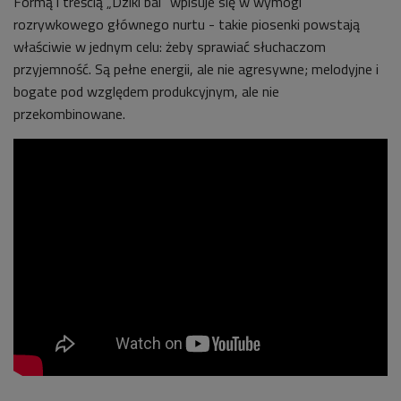
Formą i treścią „Dziki bal” wpisuje się w wymogi
rozrywkowego głównego nurtu - takie piosenki powstają
właściwie w jednym celu: żeby sprawiać słuchaczom
przyjemność. Są pełne energii, ale nie agresywne; melodyjne i
bogate pod względem produkcyjnym, ale nie
przekombinowane.