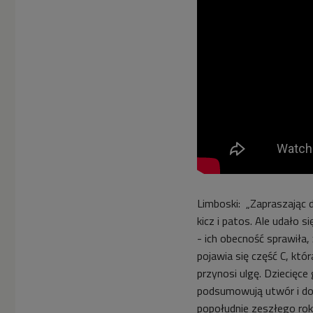
Limboski: „Zapraszając d
kicz i patos. Ale udało s
- ich obecność sprawiła, 
pojawia się część C, któ
przynosi ulgę. Dziecięce
podsumowują utwór i do
popołudnie zeszłego roku