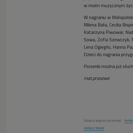
w moim muzycznym życi
W nagraniu w Małopolski
Milena Bała, Cecilia Bisp
Katarzyna Piwowar, Nad
Sowa, Zofia Szewczyk, N
Lena Ogiegło, Hanna Paz
Dzieci do nagrania przyg
Piosenki można już słu
mat.prasowe
Zobacz więcej na temat:
limb
zobacz także