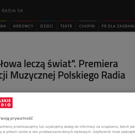
 RADIA SA
RKA
KIEROWCY
DZIECI
TEATR
CHOPIN
PR DLA ZAGRAN

łowa leczą świat". Premiera
cji Muzycznej Polskiego Radia
a rodzic - rozlicza się z dziecięcymi marzeniami. Bez
o-filozoficznym tonie, z rockową energią i w
rzystwie.
Twoją prywatność
artnerzy przechowujemy lub uzyskujemy dostęp do informacji na urządzeniu, takich jak
ory w plikach cookie w celu przetwarzania danych osobowych. Użytkownik może zaakcep