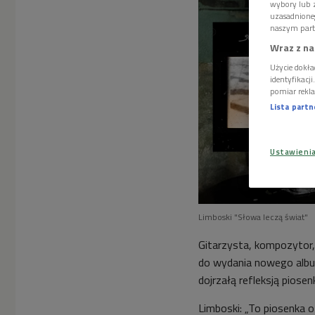
wybory lub z
uzasadnione
naszym part
Wraz z na
Użycie dokła
identyfikacj
pomiar rekla
Lista part
Ustawieni
Limboski "Słowa leczą świat"
Gitarzysta, kompozytor,
do wydania nowego album
dojrzałą refleksją piosen
Limboski: „To piosenka o