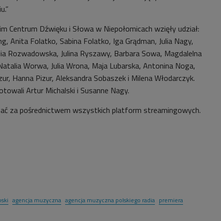
u.”
m Centrum Dźwięku i Słowa w Niepołomicach wzięły udział:
ing, Anita Folatko, Sabina Folatko, Iga Grądman, Julia Nagy,
ia Rozwadowska, Julina Ryszawy, Barbara Sowa, Magdalelna
atalia Worwa, Julia Wrona, Maja Lubarska, Antonina Noga,
ur, Hanna Pizur, Aleksandra Sobaszek i Milena Włodarczyk.
otowali Artur Michalski i Susanne Nagy.
chać za pośrednictwem wszystkich platform streamingowych.
oski
agencja muzyczna
agencja muzyczna polskiego radia
premiera