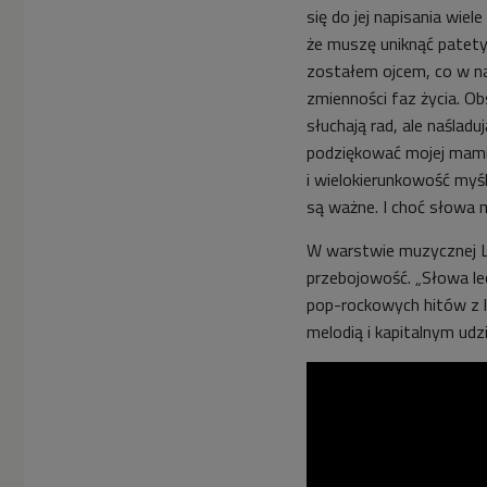
się do jej napisania wiel
że muszę uniknąć patety
zostałem ojcem, co w na
zmienności faz życia. Ob
słuchają rad, ale naślad
podziękować mojej mamie
i wielokierunkowość myśl
są ważne. I choć słowa m
W warstwie muzycznej L
przebojowość. „Słowa le
pop-rockowych hitów z la
melodią i kapitalnym udz