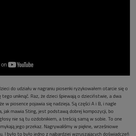
zieci do udziału w nagraniu piosenki ryzykowałem otarcie się o
ię tego uniknąć. Raz, że dzieci śpiewają o dzieciństwie, a dwa
że w piosence pojawia się nadzieja. Są części A i B, i nagle
ra, jak mawia Sting, jest podstawą dobrej kompozycji, bo
 głosy nie są tu ozdobnikiem, a treścią samą w sobie. To one
mykają jego przekaz. Nagrywaliśmy w piękne, wrześniowe
. I było to było jedno z najbardziej wzruszających doświadczeń