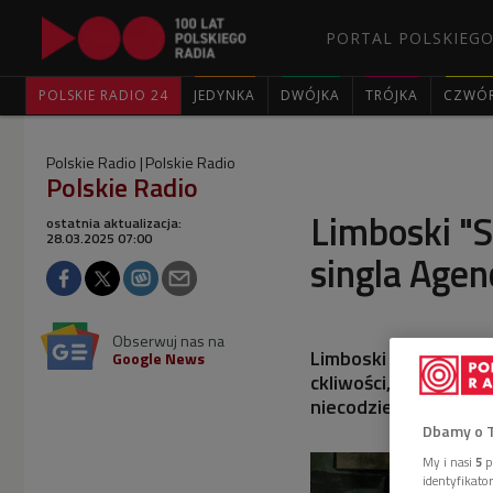
PORTAL POLSKIEGO
POLSKIE RADIO 24
JEDYNKA
DWÓJKA
TRÓJKA
CZWÓ
Polskie Radio
Polskie Radio
Polskie Radio
Limboski "S
ostatnia aktualizacja:
28.03.2025 07:00
singla Agen
Obserwuj nas na
Limboski - od niedawn
Google News
ckliwości, w poetyck
niecodziennym towa
Dbamy o 
My i nasi
5
p
identyfikat