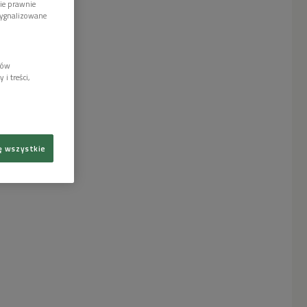
wie prawnie
sygnalizowane
lów
i treści,
ę wszystkie