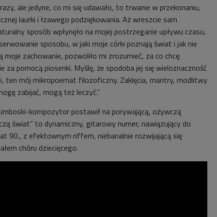
e razy, ale jedyne, co mi się udawało, to trwanie w przekonaniu,
cznej laurki i łzawego podziękowania. Aż wreszcie sam
turalny sposób wpłynęło na mojej postrzeganie upływu czasu,
serwowanie sposobu, w jaki moje córki poznają świat i jak nie
ują moje zachowanie, pozwoliło mi zrozumieć, za co chcę
 za pomocą piosenki. Myślę, że spodoba jej się wieloznaczność
i, ten mój mikropoemat filozoficzny. Zaklęcia, mantry, modlitwy
ogę zabijać, mogą też leczyć.”
imboski-kompozytor postawił na porywającą, ożywczą
czą świat” to dynamiczny, gitarowy numer, nawiązujący do
t 90., z efektownym riffem, niebanalnie rozwijającą się
iałem chóru dziecięcego.