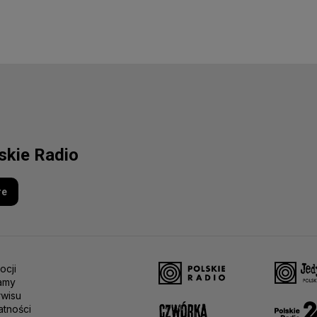
lskie Radio
re
ocji
amy
rwisu
atności