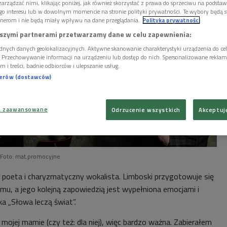
arządzać nimi, klikając poniżej, jak również skorzystać z prawa do sprzeciwu na podsta
go interesu lub w dowolnym momencie na stronie polityki prywatności. Te wybory będą 
nerom i nie będą miały wpływu na dane przeglądania.
Polityka prywatności
szymi partnerami przetwarzamy dane w celu zapewnienia:
dnych danych geolokalizacyjnych. Aktywne skanowanie charakterystyki urządzenia do ce
i. Przechowywanie informacji na urządzeniu lub dostęp do nich. Spersonalizowane reklamy 
m i treści, badnie odbiorców i ulepszanie usług.
nerów (dostawców)
a zaawansowane
Odrzucenie wszystkich
Akceptuj
Foto: mat.promocyjne
 poeta i charyzmatyczny wokalista. Limboski przygotowuje się
u, a jego kolejną zapowiedzią jest wypełniona emocjami i
ka „Słowa leczą świat”.
 mojej mamie (czy też: dla niej), więc bardzo ważna. Zabierałem