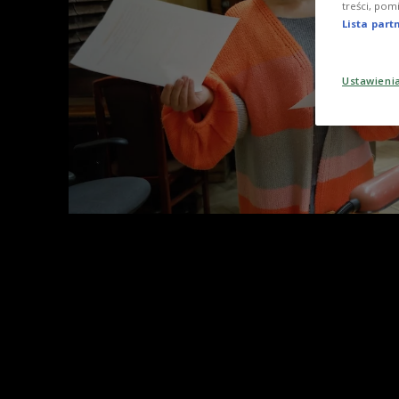
treści, pom
Lista par
Ustawieni