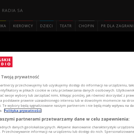
 RADIA SA
RKA
KIEROWCY
DZIECI
TEATR
CHOPIN
PR DLA ZAGRAN

w adaptacji i reżyserii Jul
 Twoją prywatność
artnerzy przechowujemy lub uzyskujemy dostęp do informacji na urządzeniu, taki
entyfikatory w plikach cookie w celu przetwarzania danych osobowych. Użytkown
ć swoje wybory lub zarządzać nimi, klikając poniżej, jak również skorzystać z pra
na podstawie prawnie uzasadnionego interesu lub w dowolnym momencie na stroni
i. Te wybory będą sygnalizowane naszym partnerom i nie będą miały wpływu na d
a.
Polityka prywatności
aszymi partnerami przetwarzamy dane w celu zapewnienia:
adnych danych geolokalizacyjnych. Aktywne skanowanie charakterystyki urządzen
ji. Przechowywanie informacji na urządzeniu lub dostęp do nich. Spersonalizowane