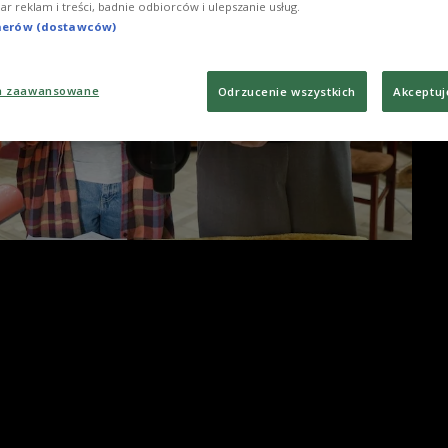
iar reklam i treści, badnie odbiorców i ulepszanie usług.
tnerów (dostawców)
a zaawansowane
Odrzucenie wszystkich
Akceptuj