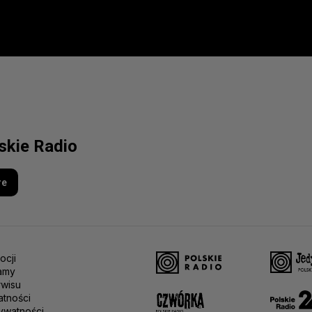
lskie Radio
re
ocji
amy
rwisu
atności
ywatności