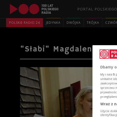
PORTAL POLSKIEGO
POLSKIE RADIO 24
JEDYNKA
DWÓJKA
TRÓJKA
CZWÓ
"Słabi" Magdaleny Drab 
Dbamy o
My i nasi
5
p
unikalne id
zaakceptowa
sprzeciwu 
prywatnośc
przeglądani
Wraz z n
Użycie dokł
identyfikac