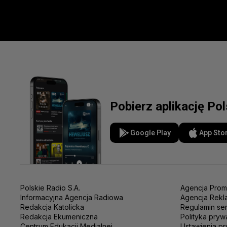
Pobierz aplikację Po
Google Play
App Sto
Polskie Radio S.A.
Agencja Prom
Informacyjna Agencja Radiowa
Agencja Rekl
Redakcja Katolicka
Regulamin se
Redakcja Ekumeniczna
Polityka pryw
Centrum Edukacji Medialnej
Ustawienia pr