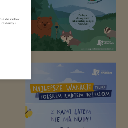
nia do celów
 reklamy i