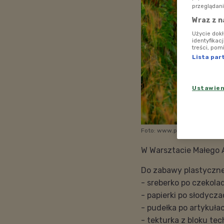
przeglądani
Wraz z n
Użycie dok
identyfikac
treści, pom
Lista par
Ustawie
Foto: www.pixabay.com
W Warsztacie Małego A
Do zabawy plastyczne
- sreberko po czekola
- papierki po słodycz
- pudełka po artykuł
- tekturka z bloku te