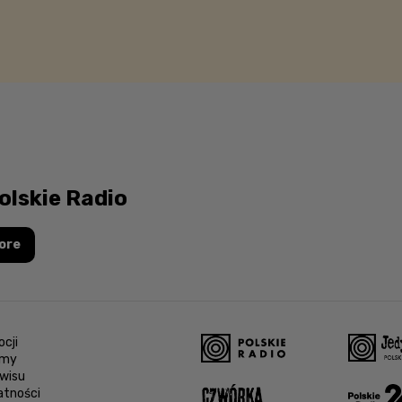
olskie Radio
ore
cji
amy
wisu
atności