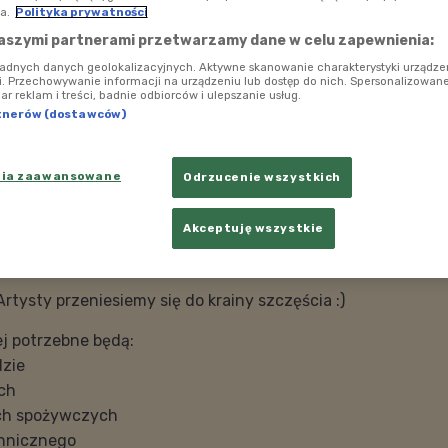
a.
Polityka prywatności
aszymi partnerami przetwarzamy dane w celu zapewnienia:
ładnych danych geolokalizacyjnych. Aktywne skanowanie charakterystyki urządze
ji. Przechowywanie informacji na urządzeniu lub dostęp do nich. Spersonalizowane
iar reklam i treści, badnie odbiorców i ulepszanie usług.
tnerów (dostawców)
nia zaawansowane
Odrzucenie wszystkich
Akceptuję wszystkie
rtysty przeniesiemy się do krainy szczęścia :)
j potrzebne będą:
dzie
ach
ach spożywczych
chnicznego