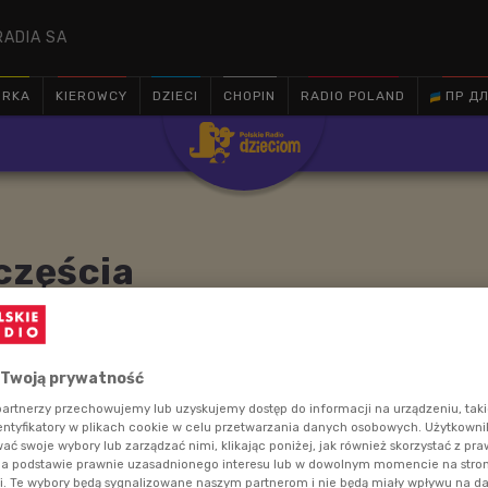
RADIA SA
ÓRKA
KIEROWCY
DZIECI
CHOPIN
RADIO POLAND
ПР ДЛ

częścia
rtysty przeniesiemy się do krainy szczęścia :)
 Twoją prywatność
artnerzy przechowujemy lub uzyskujemy dostęp do informacji na urządzeniu, taki
entyfikatory w plikach cookie w celu przetwarzania danych osobowych. Użytkown
ć swoje wybory lub zarządzać nimi, klikając poniżej, jak również skorzystać z pr
na podstawie prawnie uzasadnionego interesu lub w dowolnym momencie na stroni
i. Te wybory będą sygnalizowane naszym partnerom i nie będą miały wpływu na d