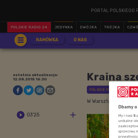
PORTAL POLSKIEGO 
POLSKIE RADIO 24
JEDYNKA
DWÓJKA
TRÓJKA
CZW
RAMÓWKA
O NAS
Kraina sz
ostatnia aktualizacja:
12.08.2015 16:30
W Warsztacie Małego A
Dbamy o


03'25
My i nasi
5
p
unikalne id
zaakceptowa
sprzeciwu 
prywatnośc