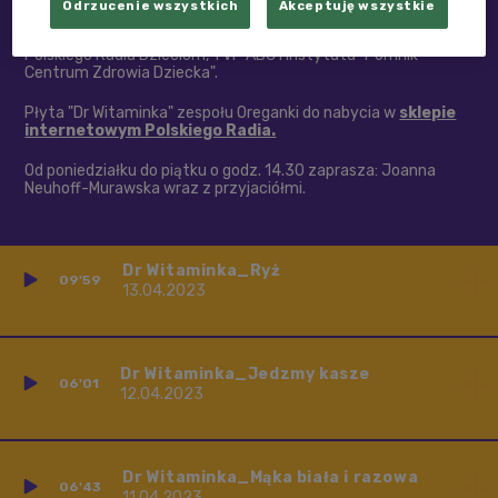
Murawska, a muzykę skomponował tata Grzesia Zbyszek
Odrzucenie wszystkich
Akceptuję wszystkie
Murawski. Piosenki zaśpiewały dzieci z zespołu Oreganki, a
płyta została wydana przez Polskie Radio, pod patronatem
Polskiego Radia Dzieciom, TVP ABC i Instytutu "Pomnik-
Centrum Zdrowia Dziecka".
Płyta "Dr Witaminka" zespołu Oreganki do nabycia w
sklepie
internetowym Polskiego Radia.
Od poniedziałku do piątku o godz. 14.30 zaprasza: Joanna
Neuhoff-Murawska wraz z przyjaciółmi.
Dr Witaminka_Ryż
09'59
13.04.2023
Dr Witaminka_Jedzmy kasze
06'01
12.04.2023
Dr Witaminka_Mąka biała i razowa
06'43
11.04.2023