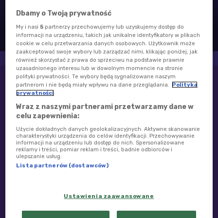
Dbamy o Twoją prywatność
Dr Witaminka
My i nasi
5
partnerzy przechowujemy lub uzyskujemy dostęp do
informacji na urządzeniu, takich jak unikalne identyfikatory w plikach
cookie w celu przetwarzania danych osobowych. Użytkownik może
zaakceptować swoje wybory lub zarządzać nimi, klikając poniżej, jak
również skorzystać z prawa do sprzeciwu na podstawie prawnie
uzasadnionego interesu lub w dowolnym momencie na stronie
polityki prywatności. Te wybory będą sygnalizowane naszym
O AUDYCJI
partnerom i nie będą miały wpływu na dane przeglądania.
Polityka
prywatności
Wraz z naszymi partnerami przetwarzamy dane w
celu zapewnienia:
PON. - PT. GODZ. 14.30
Użycie dokładnych danych geolokalizacyjnych. Aktywne skanowanie
charakterystyki urządzenia do celów identyfikacji. Przechowywanie
Co powinien jeść chłopiec i dziewczynka? Najlepiej wie "Dr
informacji na urządzeniu lub dostęp do nich. Spersonalizowane
Witaminka", czyli połączenie dietetyka i mamy.
reklamy i treści, pomiar reklam i treści, badnie odbiorców i
ulepszanie usług.
dr Joanna Neuhoff-Murawska wraz ze swoim synem 10-letnim
Lista partnerów (dostawców)
Asystentem Grzesiem - Panem Dietetyczkiem przekonują
najmłodszych słuchaczy, aby postawili na chleb razowy, wodę
i warzywa.
Ustawienia zaawansowane
Każdy odcinek ilustrowany jest piosenką z płyty "Dr
Witaminka" do której tekst napisała dr Joanna Neuhoff-