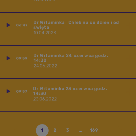
Dr Witaminka_Chleb na co dzień i od
06'47
święta
10.04.2023
Dr Witaminka 24 czerwca godz.
09'59
14:30
24.06.2022
Dr Witaminka 23 czerwca godz.
09'57
14:30
23.06.2022
1
2
3
...
169