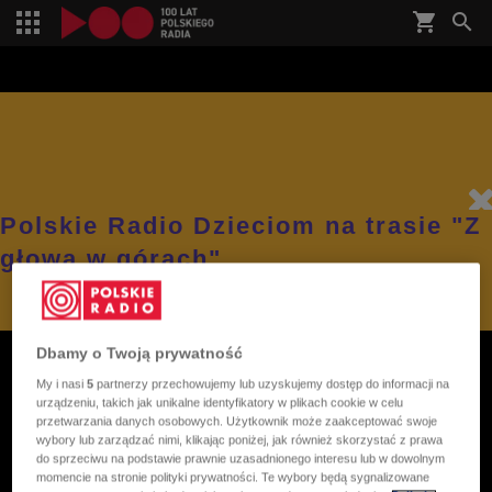
shopping_cart


Polskie Radio Dzieciom na trasie "Z
głową w górach"
Dbamy o Twoją prywatność
My i nasi
5
partnerzy przechowujemy lub uzyskujemy dostęp do informacji na
urządzeniu, takich jak unikalne identyfikatory w plikach cookie w celu
przetwarzania danych osobowych. Użytkownik może zaakceptować swoje
wybory lub zarządzać nimi, klikając poniżej, jak również skorzystać z prawa
do sprzeciwu na podstawie prawnie uzasadnionego interesu lub w dowolnym
momencie na stronie polityki prywatności. Te wybory będą sygnalizowane