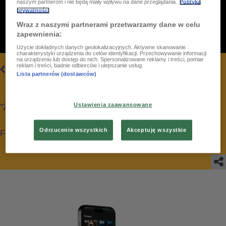
naszym partnerom i nie będą miały wpływu na dane przeglądania.
Polityka
prywatności
Wraz z naszymi partnerami przetwarzamy dane w celu
zapewnienia:
Użycie dokładnych danych geolokalizacyjnych. Aktywne skanowanie
charakterystyki urządzenia do celów identyfikacji. Przechowywanie informacji
na urządzeniu lub dostęp do nich. Spersonalizowane reklamy i treści, pomiar
reklam i treści, badnie odbiorców i ulepszanie usług.
13
/
21
WSZYSTKIE
Lista partnerów (dostawców)
Ustawienia zaawansowane
"Z głową w górach" Ustrzyki Dolne
Odrzucenie wszystkich
Akceptuję wszystkie
Foto: PR